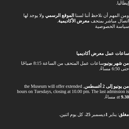
إيطاليا.
ومن المهم أن نلاحظ أننا لسنا
الموقع الرسمي
ولا يوجد لها
اتصال مباشر بمتحف
معرض الأكاديمية
.
سياسة الخصوصية
ساعات عمل معرض أكاديميا
من شهر يونيو
ساعات عمل المتحف من الساعة 8:15 صباحًا
حتى 6:50 مساءً.
من يونيو إلى 2 أغسطس
, the Museum will offer extended
hours on Tuesdays, closing at 10.00 pm. The last admission is
9.30
at
مساءً.
مغلق
: يناير
1
ديسمبر
25
، كل يوم اثنين.