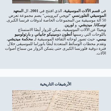
في
قسم الآلات الموسيقية
، الذي افتتح في
2001
، ال
المعهد
الموسيقي الفلورنسي
"لويجي كيروبيني"
يضم مجموعة تعرض
50 آلة موسيقية من المجموعات الخاصة لدوقات فرنسا الكبرى.
توسكانا
,
ميديشي
، و
لورين
.
وبعيدًا عن الآلات الموسيقية، يمكن للزوار أيضًا الاستمتاع
باللوحات التي رسمها
أنطون دومينيكو جابياني
و
بارتولوميو
بيمبي
، حيث تصور لوحاته الثقافة الموسيقية لـ
محكمة ميديشي
.
وتقدم محطات الوسائط المتعددة أيضًا بانوراما للموسيقى خلال
فترة دوقية فلورنسا الكبرى حتى يتمكن الزوار من سماع أصوات
الآلات.
الأرشيفات التاريخية