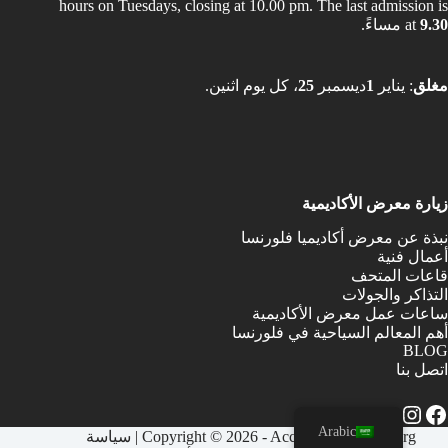
hours on Tuesdays, closing at 10.00 pm. The last admission is
9.30
at
مساءً.
مغلق
: يناير
1
ديسمبر
25
، كل يوم اثنين.
زيارة معرض الأكاديمية
نبذة عن معرض أكاديميا فلورنسا
أعمال فنية
قاعات المتحف
التذاكر والجولات
ساعات عمل معرض الأكاديمية
أهم المعالم السياحية في فلورنسا
BLOG
اتصل بنا
Arabic
Copyright © 2026 - Accademia Gallery.org |
سياسة