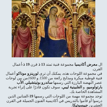
ال
معرض أكاديميا
مجموعة فنية تمتد
13
ذ
قرن
19
ذ
-أعمال
القرن.
في مجموعة اللوحات هذه، يمكنك أن ترى
لورينزو موناكو
أعمال
فنية قوطية مبكرة ومذابح رائعة من
1500
و
1600
من بين لوحات
عصر النهضة البارزة التي رسمها
ساندرو بوتيتشيلي
,
الأب
بارتولوميو
، و
الفلبينية ليبي
، سوف تكون قادرًا على إثراء تجربة
المشاهدة الخاصة بك.
توجد مجموعة مهمة من اللوحات التي رسمها
19
-الفنانين الذين
درسوا أو قاموا بالتدريس في أكاديمية الفنون الجميلة في القرن
العشرين
جيبسوتيكا
.