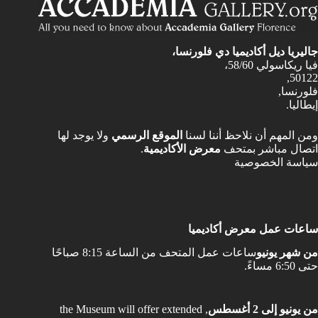
جاليريا ديل أكاديميا دي فلورنسا،
فيا ريكاسولي 58/60،
50122,
فلورنسا,
إيطاليا.
ومن المهم أن نلاحظ أننا لسنا
الموقع الرسمي
ولا يوجد لها
اتصال مباشر بمتحف
معرض الأكاديمية
.
سياسة الخصوصية
ساعات عمل معرض أكاديميا
من شهر يونيو
ساعات عمل المتحف من الساعة 8:15 صباحًا
حتى 6:50 مساءً.
من يونيو إلى 2 أغسطس
, the Museum will offer extended