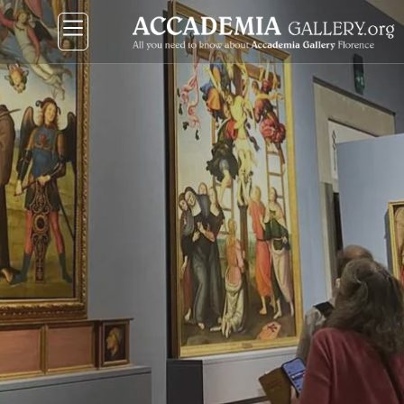
نتقل
لى
لمحتوى