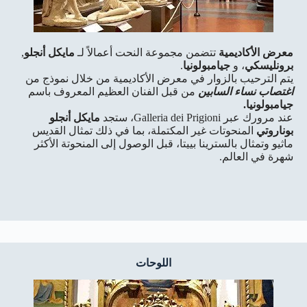
معرض الأكاديمية
تتضمن مجموعة النحت أعمالاً لـ
مايكل أنجلو
,
برونليسكي
، و
جيامبولونيا
.
يتم الترحيب بالزوار في معرض الأكاديمية من خلال نموذج من
اغتصاب نساء السابين
من قبل الفنان العظيم المعروف باسم
جيامبولونيا.
عند مرورك عبر Galleria dei Prigioni، ستجد
مايكل أنجلو
بوناروتي
المنحوتات غير المكتملة، بما في ذلك تمثال القديس
ماثيو وتمثال بالسترينا بييتا، قبل الوصول إلى المنحوتة الأكثر
شهرة في العالم.
اللوحات