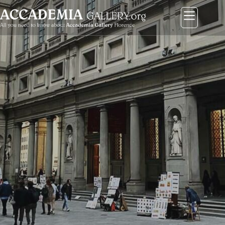
コ
ン
テ
ン
ツ
に
ス
キ
ッ
プ