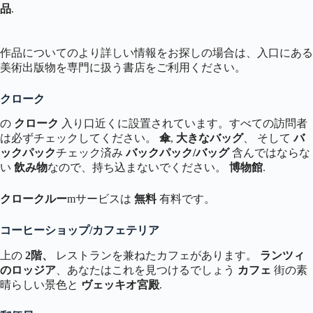
品
.
作品についてのより詳しい情報をお探しの場合は、入口にある
美術出版物を専門に扱う書店をご利用ください。
クローク
の
クローク
入り口近くに設置されています。すべての訪問者
は必ずチェックしてください。
傘
,
大きなバッグ
、 そして
バ
ックパック
チェック済み
バックパック/バッグ
含んではならな
い
飲み物
なので、持ち込まないでください。
博物館
.
クロークルー
mサービスは
無料
有料です。
コーヒーショップ/カフェテリア
上の
2階、
レストランを兼ねたカフェがあります。
ランツィ
のロッジア
、あなたはこれを見つけるでしょう
カフェ
街の素
晴らしい景色と
ヴェッキオ宮殿
.