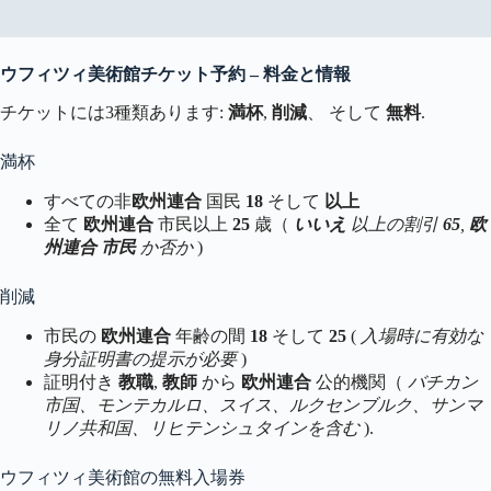
ウフィツィ美術館チケット予約 – 料金と情報
チケットには3種類あります:
満杯
,
削減
、 そして
無料
.
満杯
すべての非
欧州連合
国民
18
そして
以上
全て
欧州連合
市民以上
25
歳（
いいえ
以上の割引
65
,
欧
州連合
市民
か否か
)
削減
市民の
欧州連合
年齢の間
18
そして
25
(
入場時に有効な
身分証明書の提示が必要
)
証明付き
教職
,
教師
から
欧州連合
公的機関（
バチカン
市国、モンテカルロ、スイス、ルクセンブルク、サンマ
リノ共和国、リヒテンシュタインを含む
).
ウフィツィ美術館の無料入場券