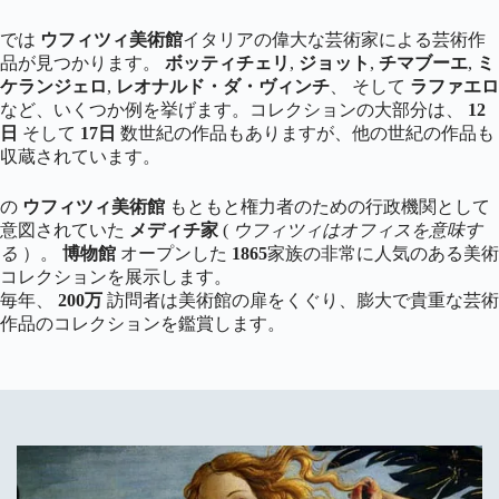
では
ウフィツィ美術館
イタリアの偉大な芸術家による芸術作
品が見つかります。
ボッティチェリ
,
ジョット
,
チマブーエ
,
ミ
ケランジェロ
,
レオナルド・ダ・ヴィンチ
、 そして
ラファエロ
など、いくつか例を挙げます。コレクションの大部分は、
12
日
そして
17日
数世紀の作品もありますが、他の世紀の作品も
収蔵されています。
の
ウフィツィ美術館
もともと権力者のための行政機関として
意図されていた
メディチ家
(
ウフィツィはオフィスを意味す
る
）。
博物館
オープンした
1865
家族の非常に人気のある美術
コレクションを展示します。
毎年、
200万
訪問者は美術館の扉をくぐり、膨大で貴重な芸術
作品のコレクションを鑑賞します。