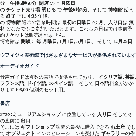
分
–
午後6時50分
.
閉店
の上
月曜日
.
の
チケット売り場
閉じる
で
午後6時5分
、そして
博物館
始ま
る
終了
下に
6:35
午後。
の
博物館
通常の営業時間は
最初の日曜日
の
月
、入り口は
無
料
どなたでもご参加いただけます。これらの日程では事前予
約チケットは販売されません。
博物館は
閉鎖
： 毎
月曜日
,
1月1日
,
5月1日
、 そして
12月25日
.
ウフィツィ美術館ではさまざまなサービスが提供されています
オーディオガイド
音声ガイドは複数の言語で提供されており、
イタリア語
,
英語
,
フランス語
,
ドイツ語
,
スペイン語
、 そして
日本語
料金がかか
ります
€ 6,00
個別のセット用。
書店
3つのミュージアムショップ
に位置している
入り口
そしてそ
の直前に
出口
.
そこには
ギフトショップ
訪問の最後に購入できる
お土産
そし
て
オブジェクト
インスピレーションを受けた
ギャラリーの作