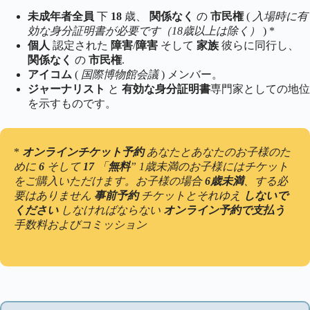
未成年者全員
下
18
歳、
関係なく
の
市民権
(
入場時に有
効な身分証明書が必要です（18歳以上は除く）
) *
個人
認定された
障害
/
障害
そして
家族
彼らに同行し、
関係なく
の
市民権
.
アイコム
(
国際博物館会議
) メンバー。
ジャーナリスト
と
有効な身分証明書
専門家としての地位
を示すものです。
*
オンラインチケット予約
あなたとあなたのお子様のた
めに
6
そして
17
「
無料
” 1歳未満のお子様にはチケット
をご購入いただけます。お子様の場合
6歳未満
、する必
要はありません
事前予約
チケットとそれゆえ
しないで
ください
しなければならない
オンライン予約で支払う
手数料およびコミッション