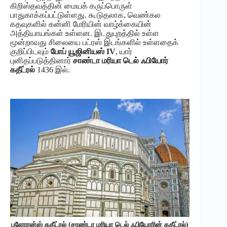
கிறிஸ்தவத்தின் மையக் கருப்பொருள்
பாதுகாக்கப்பட்டுள்ளது. கூடுதலாக, வெண்கல
கதவுகளில் கன்னி மேரியின் வாழ்க்கையின்
அத்தியாயங்கள் உள்ளன. இடதுபுறத்தில் உள்ள
மூன்றாவது சிலையை பட்ரஸ் இடங்களில் உள்ளதைக்
குறிப்பிடவும்
போப் யூஜினியஸ் IV
, யார்
புனிதப்படுத்தினார்
சாண்டா மரியா டெல் ஃபியோர்
கதீட்ரல்
1436 இல்.
புளோரன்ஸ் கதீட்ரல் (சாண்டா மரியா டெல் ஃபியோரின் கதீட்ரல்)