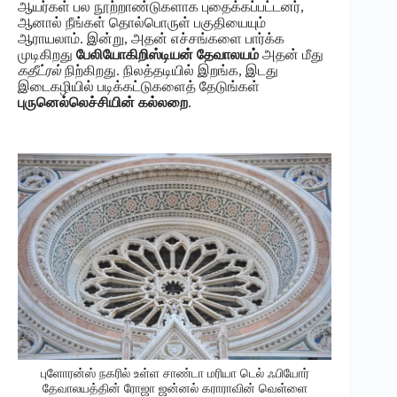
ஆயர்கள் பல நூற்றாண்டுகளாக புதைக்கப்பட்டனர்,
ஆனால் நீங்கள் தொல்பொருள் பகுதியையும்
ஆராயலாம். இன்று, அதன் எச்சங்களை பார்க்க
முடிகிறது
பேலியோகிறிஸ்டியன் தேவாலயம்
அதன் மீது
கதீட்ரல்
நிற்கிறது. நிலத்தடியில் இறங்க, இடது
இடைகழியில் படிக்கட்டுகளைத் தேடுங்கள்
புருனெல்லெச்சியின் கல்லறை
.
புளோரன்ஸ் நகரில் உள்ள சாண்டா மரியா டெல் ஃபியோர்
தேவாலயத்தின் ரோஜா ஜன்னல் கராராவின் வெள்ளை