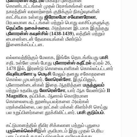
புளோரன்ஸ் கதீட்ரல்
மிகவும் புனிதமான
கொண்டாட்டங்கள் முதல் பிரசங்கங்கள் வரை
நகரத்தின் வரலாற்றைக் குறிக்கும் நிகழ்வுகளின்
காட்சியாக உள்ளது
ஜிரோலமோ சவோனரோலா
,
பிரபலமான கூட்டங்கள் மற்றும் பொது வாசிப்புகளுக்கு
தெய்வீக நகைச்சுவை
. அதற்கான இடமாக இருந்தது
புளோரன்ஸ் கவுன்சில்
(
1438-1439
), லத்தீன் மற்றும்
பைசண்டைன் தேவாலயங்கள் மீண்டும்
இணைக்கப்பட்டன.
எல்லாவற்றிற்கும் மேலாக, இங்கே தொடங்கியது
பாசி
சதி. உள்ளே மாஸ் போது
புளோரன்ஸ் கதீட்ரல்
ஏப்ரல் 26,
1478 இல், இரண்டு கொலையாளிகள் கொல்லப்பட்டனர்
கியுலியானோ டி மெடிசி
மேலும் தனது சகோதரனை
கொல்ல முயன்றார்.
லோரென்சோ
. இருப்பினும்,
புளோரண்டைன்கள் இதை ஆதரித்தன
மருத்துவம்
மற்றும் உதவியது
லோரென்சோ
, யார் ஆக வேண்டும்
Il
Magnifico
, தப்பிக்க. ஆனால் கொடூரமான
கொலையைத் தூண்டியவர்களை அவர்கள்
மறக்கவில்லை, பல நாட்கள் மக்கள் கிளர்ச்சி செய்து
பல உறுப்பினர்களை தூக்கிலிட்டனர்.
பாசி குடும்பம்
.
கட்டுமானத்தில் தீவிர சிக்கலான மற்றும் புதுமை
புருனெல்லெச்சி
இன் குவிமாடம் இது முதல் பெரிய
படைப்பாகக் கருதப்படுவதற்கு வழிவகுத்தது