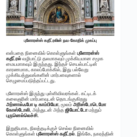
புளோரன்ஸ் கதீட்ரலின் நவ-கோதிக் முகப்பு
என்பதை நினைவில் கொள்ளுங்கள்
புளோரன்ஸ்
கதீட்ரல்
வழிபாட்டு தலமாகவும் முக்கியமான சமூக
மையமாகவும் இருந்தது. இந்தச் செயல்பாட்டின்
காரணமாக, காலப்போக்கில், இது பல்வேறு
முக்கியத்துவங்களின் மார்பளவுகளால்
செழுமைப்படுத்தப்பட்டது.
புளோரன்ஸ் இருந்து புள்ளிவிவரங்கள். கட்டிடக்
கலைஞரின் மார்பளவுடன் தொடங்குகிறது
அர்னால்ஃபோ டி காம்பியோ
, மூலம்
அரிஸ்டோடெமோ
கோஸ்டோலி
, அத்துடன் அந்த
ஜியோட்டோ
மற்றும்
புருனெல்லெச்சி
.
இறுதியாக, நிலத்தடிக்குச் செல்ல நினைவில்
கொள்ளுங்கள்
புளோரன்ஸ் கதீட்ரல்
. இங்கே, நகரத்தின்