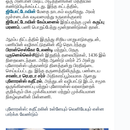
ஒரு அன்பான பிஷப், அடித்தளங்கள் மத்தியில்
கண்டுபிடிக்கப்பட்டது. இந்த கட்டத்தில்,
ஜியோட்டோவின்
மேதை நாடகம் வருகிறது. அவர்
மூச்சடைக்க வடிவமைத்து உருவாக்குவார்
ஜியோட்டோவின் கேம்பனைல்
இறப்பதற்கு முன்
கருப்பு
மரணம்
, பணி பொறுப்பேற்று மூன்றாண்டுகள் தான்.
ஆரம்ப திட்டத்தில் இருந்து சிறிய மாறுபாடுகளுடன்,
பணியின் வழிகாட்டுதலின் கீழ் தொடர்ந்தது
பிரான்செஸ்கோ டேலண்டி
மற்றும், பிறகு
புருனெல்லெச்சி
இன் இறுதித் தலையீடுகள், 1436 இல்
நிறைவடைந்தன. அதே ஆண்டு மார்ச் 25 அன்று
புளோரன்ஸ் புத்தாண்டு தினத்தன்று பிரதிஷ்டை
செய்யப்பட்டது. இந்த தருணத்திலிருந்து, பண்டைய
சாண்டா ரெபரடா சர்ச்
அதிகாரப்பூர்வமாக ஆனது
புளோரன்ஸ் கதீட்ரல்
, அத்துடன் வழிபாட்டு இடம், சமூக
ஒருங்கிணைப்பு மற்றும் புளோரன்ஸ் வரலாற்றைக்
குறிக்கும் மிக முக்கியமான மற்றும் முக்கியமான
நிகழ்வுகளின் பின்னணி.
புளோரன்ஸ்: கதீட்ரலின் உள்ளேயும் வெளியேயும் என்ன
பார்க்க வேண்டும்