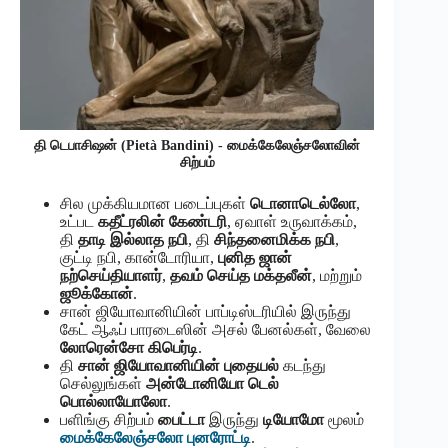
தி டெபாசிஷன் (Pietà Bandini) - மைக்கேலேஞ்சலோவின்
சிற்பம்
சில முக்கியமான படைப்புகள்
டொனாடெல்லோ
,
உட்பட
கதீட்ரலின் கேண்டரி
, ஏவாள் உருவாக்கம்,
தி
தாடி இல்லாத நபி
, தி
சிந்தனைமிக்க நபி
,
குட்டி நபி, கான்டோரியா,
புனித ஜான்
நற்செய்தியாளர்
,
தவம் செய்த மக்தலீன்
, மற்றும்
ஜூக்கோன்
.
சான் ஜியோவானியின் பாப்டிஸ்டரியில் இருந்து
கேட் ஆஃப் பாரடைஸின் அசல் பேனல்கள், வேலை
லோரென்சோ கிபெர்டி
.
தி
சான் ஜியோவானியின் புதையல்
கடந்து
செல்லுங்கள்
அன்டோனியோ டெல்
பொல்லாயோலோ
.
பளிங்கு சிற்பம்
பைட்டா
இருந்து
டியோமோ
மூலம்
மைக்கேலேஞ்சலோ புனரோட்டி
.