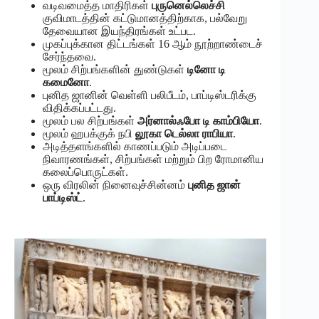
வடிவமைத்த மாதிரிகள்
புருனெல்லெச்சி
குவிமாடத்தின் கட்டுமானத்திற்காக, பல்வேறு
தேவையான இயந்திரங்கள் உட்பட.
முகப்புக்கான திட்டங்கள் 16 ஆம் நூற்றாண்டைச்
சேர்ந்தவை.
மூலம் சிற்பங்களின் துண்டுகள்
டினோ டி
கமைனோ
.
புனித ஜானின் வெள்ளி பலிபீடம், பாப்டிஸ்டரிக்கு
விதிக்கப்பட்டது.
மூலம் பல சிற்பங்கள்
அர்னால்ஃபோ டி காம்பியோ
.
மூலம் ஹபக்குக் நபி
லூகா டெல்லா ராபியா
.
அடித்தளங்களில் காணப்படும் அடிப்படை
நிவாரணங்கள், சிற்பங்கள் மற்றும் பிற ரோமானிய
கலைப்பொருட்கள்.
ஒரு விரலின் நினைவுச்சின்னம்
புனித ஜான்
பாப்டிஸ்ட்
.