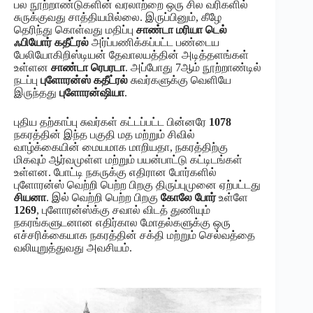
பல நூற்றாண்டுகளின் வரலாற்றை ஒரு சில வரிகளில்
சுருக்குவது சாத்தியமில்லை. இருப்பினும், கீழே
தெரிந்து கொள்வது மதிப்பு
சாண்டா மரியா டெல்
ஃபியோர் கதீட்ரல்
அர்ப்பணிக்கப்பட்ட பண்டைய
பேலியோகிறிஸ்டியன் தேவாலயத்தின் அடித்தளங்கள்
உள்ளன
சாண்டா ரெபரடா
. அப்போது 7ஆம் நூற்றாண்டில்
நடப்பு
புளோரன்ஸ் கதீட்ரல்
சுவர்களுக்கு வெளியே
இருந்தது
புளோரன்ஷியா
.
புதிய தற்காப்பு சுவர்கள் கட்டப்பட்ட பின்னரே
1078
நகரத்தின் இந்த பகுதி மத மற்றும் சிவில்
வாழ்க்கையின் மையமாக மாறியதா, நகரத்திற்கு
மிகவும் ஆர்வமுள்ள மற்றும் பயன்பாட்டு கட்டிடங்கள்
உள்ளன. போட்டி நகருக்கு எதிரான போர்களில்
புளோரன்ஸ் வெற்றி பெற்ற பிறகு திருப்புமுனை ஏற்பட்டது
சியனா
. இல் வெற்றி பெற்ற பிறகு
கோலே போர்
உள்ளே
1269
, புளோரன்ஸ்க்கு சவால் விடத் துணியும்
நகரங்களுடனான எதிர்கால மோதல்களுக்கு ஒரு
எச்சரிக்கையாக நகரத்தின் சக்தி மற்றும் செல்வத்தை
வலியுறுத்துவது அவசியம்.