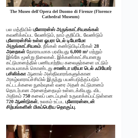
The Museo dell'Opera del Duomo di Firenze (Florence
Cathedral Museum)
பல மத்தியில்
புளோரன்ஸ் அருங்காட்சியகங்கள்
கவனிக்கப்பட வேண்டும், நாம் குறிப்பிட வேண்டும்
புளோரன்சில் உள்ள ஓபரா டெல் டியோமோ
அருங்காட்சியகம்
. நீங்கள் கண்டுபிடிப்பீர்கள்
28
அறைகள்
தோராயமாக பரவியது
6,000 m²
மற்றும்
இங்கே மூன்று நிலைகள். இக்கண்காட்சியானது
கட்டுமானத்தில் பணியாற்றிய கலைஞர்களை மட்டும்
மையமாகக் கொண்டது
சாண்டா மரியா டெல் ஃபியோர்
பசிலிக்கா
ஆனால் அஸ்திவாரங்களுக்கான
அகழ்வாராய்ச்சியில் இருந்து பயன்படுத்தப்படும்
கட்டடக்கலை நுகர்வுகள் வரை அதன் கட்டுமானம்
தொடர்பான அனைத்தையும் உள்ளடக்கியது. விட
அதிகம்
750
கலைப் படைப்புகள் உருவாக்கப்பட்டுள்ளன
720 ஆண்டுகள்
, உலகம் உட்பட
புளோரன்டைன்
சிற்பங்களின் மிகப்பெரிய தொகுப்பு
.