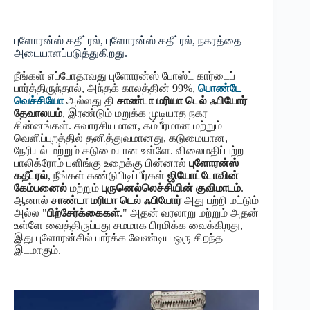
புளோரன்ஸ் கதீட்ரல், புளோரன்ஸ் கதீட்ரல், நகரத்தை
அடையாளப்படுத்துகிறது.
நீங்கள் எப்போதாவது புளோரன்ஸ் போஸ்ட் கார்டைப்
பார்த்திருந்தால், அந்தக் காலத்தின் 99%,
பொண்டே
வெச்சியோ
அல்லது தி
சாண்டா மரியா டெல் ஃபியோர்
தேவாலயம்
, இரண்டும் மறுக்க முடியாத நகர
சின்னங்கள். சுவாரசியமான, கம்பீரமான மற்றும்
வெளிப்புறத்தில் தனித்துவமானது, கடுமையான,
நேரியல் மற்றும் கடுமையான உள்ளே. விலைமதிப்பற்ற
பாலிக்ரோம் பளிங்கு உறைக்கு பின்னால்
புளோரன்ஸ்
கதீட்ரல்
, நீங்கள் கண்டுபிடிப்பீர்கள்
ஜியோட்டோவின்
கேம்பனைல்
மற்றும்
புருனெல்லெச்சியின் குவிமாடம்
.
ஆனால்
சாண்டா மரியா டெல் ஃபியோர்
அது பற்றி மட்டும்
அல்ல "
பிற்சேர்க்கைகள்
." அதன் வரலாறு மற்றும் அதன்
உள்ளே வைத்திருப்பது சமமாக பிரமிக்க வைக்கிறது,
இது புளோரன்சில் பார்க்க வேண்டிய ஒரு சிறந்த
இடமாகும்.