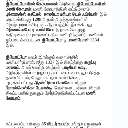
ஜியோட்டோவின் கேம்பனைல்
(அல்லது
ஜியோட்டோவின்
மணி கோபுரம்
) மணி கோபுரத்தின் கட்டுமானம்
புளோரன்ஸ் கதீட்ரல்
,
சாண்டா மரியா டெல் ஃபியோர்
, இல்
தொடங்கியது
1298
அதன் அடித்தளங்களின்
அகழ்வாராய்ச்சியுடன். ஆரம்பத்தில் இயக்கியது
அர்னால்ஃபோ டி காம்பியோ
(ஏற்கனவே முழு
கதீட்ரலையும் புனரமைப்பதில் பணிபுரிந்தவர்), பணிகள்
ஒப்படைக்கப்பட்டன
ஜியோட்டோ டி பாண்டோன்
1334
இல்.
ஜியோட்டோ
அவர் இறக்கும் வரை அதில்
பணியாற்றினார், இது 1337 இல் நிகழ்ந்தது
கருப்பு
மரணம்
. அவர் வெற்றி பெற்றார்
டாடியோ காடி
,
அறிஞர்களின் கூற்றுப்படி, கட்டமைப்பை வலுப்படுத்த
தலையிட்டார், மேலும் கட்டுமானம் பின்னர்
முடிக்கப்பட்டது
ஆண்ட்ரியா பிசானோ
மற்றும்
பிரான்செஸ்கோ டேலண்டி
. வெள்ளை, பச்சை மற்றும்
சிவப்பு பளிங்குகளும் தேர்ந்தெடுக்கப்பட்டன
மணி
கோபுரம்
.
கட்டமைப்பு உள்ளது
85 மீட்டர் உயரம்
, மற்றும் ஏறுவதன்