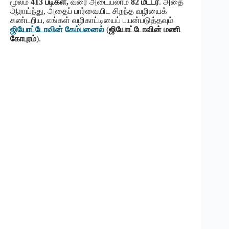
மூலம்
413 படிகள்,
வரை அடையலாம்
82 மீட்டர்
. அதை
ஆராய்ந்து, அதைப் பார்வையிட சிறந்த வழியைக்
கண்டறிய, எங்கள் வழிகாட்டியைப் பயன்படுத்தவும்
ஜியோட்டோவின் கேம்பனைல்
(
ஜியோட்டோவின் மணி
கோபுரம்
).