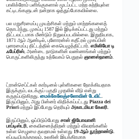
பாலிக்ரோம் பளிங்குகளால் மூடப்பட்ட மற்ற சுற்றியுள்ள
கட்டிடங்களுடன் நன்றாக ஒத்துப்போகவில்லை.
பல மறுசீரமைப்பு முயற்சிகள் மற்றும் மாற்றங்களைத்
தொடர்ந்து, முகப்பு 1587 இல் இடிக்கப்பட்டது மற்றும்
திட்டவட்டமாக மீண்டும் நிறுவப்படவில்லை. இறுதியாக,
1871 ஆம் ஆண்டில், புளோரன்ஸ் கதீட்ரல் முகப்பின்
புனரமைப்பு திட்டத்தில் கையெழுத்திட்டார்.
எமிலியோ டி
ஃபேப்ரிஸ்
, அண்டை நாடுகளின் வண்ணங்கள் மற்றும்
பொருட்களிலிருந்து உத்வேகம் பெறுதல்
ஞானஸ்நானம்
.
ட்ரான்செப்ட்கள் கார்டினல் புள்ளிகளை நோக்கியதாக
இருக்கும், வடக்குப் பகுதி முதலில் வீடு என்று
கருதப்படுகிறது.
மைக்கேலேஞ்சலோவின் டேவிட்
.
இருப்பினும், அது பின்னர் விதிக்கப்பட்டது
Piazza dei
Priori
மற்றும் இப்போது தெரியும்
அகாடமியா கேலரி
.
இருப்பினும், ஒப்பிடும்போது
சான் ஜியோவானி
பாப்டிஸ்டரி
, கைவினைத்திறன் மற்றும் விவரங்களில்
உள்ள செழுமை தவறாமல் உள்ளது
19-ஆம் நூற்றாண்டு
.
எப்படியிருந்தாலும், உலகின் இயந்திரமாக