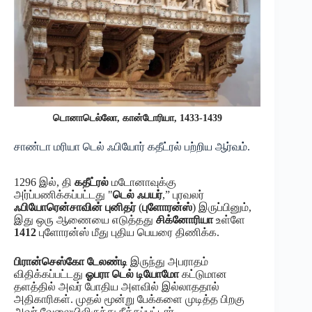
டொனாடெல்லோ, கான்டோரியா, 1433-1439
சாண்டா மரியா டெல் ஃபியோர் கதீட்ரல் பற்றிய ஆர்வம்.
1296 இல், தி
கதீட்ரல்
மடோனாவுக்கு
அர்ப்பணிக்கப்பட்டது "
டெல் ஃபயர்
,” புரவலர்
ஃபியோரென்சாவின் புனிதர்
(
புளோரன்ஸ்
) இருப்பினும்,
இது ஒரு ஆணையை எடுத்தது
சிக்னோரியா
உள்ளே
1412
புளோரன்ஸ் மீது புதிய பெயரை திணிக்க.
பிரான்செஸ்கோ டேலண்டி
இருந்து அபராதம்
விதிக்கப்பட்டது
ஓபரா டெல் டியோமோ
கட்டுமான
தளத்தில் அவர் போதிய அளவில் இல்லாததால்
அதிகாரிகள். முதல் மூன்று பேக்களை முடித்த பிறகு
அவர் வேலையிலிருந்து நீக்கப்பட்டார்.