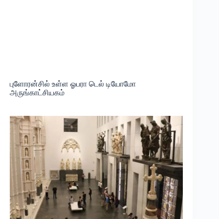
புளோரன்சில் உள்ள ஓபரா டெல் டியோமோ
அருங்காட்சியகம்