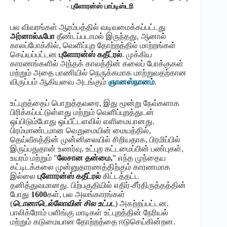
- புளோரன்ஸ் பாப்டிஸ்டரி
பல விவரங்கள் ஆரம்பத்தில் வடிவமைக்கப்பட்டது
அர்னால்ஃபோ
தீண்டப்படாமல் இருந்தது, ஆனால்
காலப்போக்கில், வெளிப்புற தோற்றத்தில் மாற்றங்கள்
செய்யப்பட்டன
புளோரன்ஸ் கதீட்ரல்
. முக்கிய
காரணங்களில் அந்தக் காலத்தின் கலைப் போக்குகள்
மற்றும் அதை பாணியில் நெருக்கமாக மாற்றுவதற்கான
விருப்பம் ஆகியவை அடங்கும்
ஞானஸ்நானம்
.
உட்புறத்தைப் பொறுத்தவரை, இது மூன்று நேவ்களாக
பிரிக்கப்பட்டுள்ளது மற்றும் வெளிப்புறத்துடன்
ஒப்பிடும்போது ஒப்பீட்டளவில் எளிமையானது.
பிரம்மாண்டமான வெறுமையின் மையத்தில்,
தெய்வீகத்தின் முன்னிலையில் சிறியதாக, பிரமிப்பில்
இருப்பதுதான் உணர்வு. உட்புற கட்டமைப்பின் பண்புகள்,
உயரம் மற்றும் "
லேசான தன்மை,
” எந்த முந்தைய
கட்டிடக்கலை முன்னுதாரணத்திற்கும் காரணமாக
இல்லை
புளோரன்ஸ் கதீட்ரல்
கிட்டத்தட்ட
தனித்துவமானது. பிற்பகுதியில் எதிர்-சீர்திருத்தத்தின்
போது
1600
கள், பல அலங்காரங்கள்
(
டொனாடெல்லோவின் சில உட்பட
) அகற்றப்பட்டன.
பாலிக்ரோம் பளிங்கு மாடிகள் உட்புறத்தின் நேரியல்
மற்றும் கடுமையான தோற்றத்தை ஈடுசெய்கின்றன.