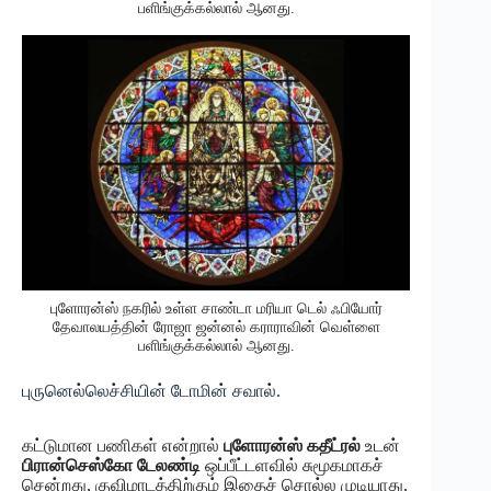
பளிங்குக்கல்லால் ஆனது.
புளோரன்ஸ் நகரில் உள்ள சாண்டா மரியா டெல் ஃபியோர்
தேவாலயத்தின் ரோஜா ஜன்னல் கராராவின் வெள்ளை
பளிங்குக்கல்லால் ஆனது.
புருனெல்லெச்சியின் டோமின் சவால்.
கட்டுமான பணிகள் என்றால்
புளோரன்ஸ் கதீட்ரல்
உடன்
பிரான்செஸ்கோ டேலண்டி
ஒப்பீட்டளவில் சுமூகமாகச்
சென்றது, குவிமாடத்திற்கும் இதைச் சொல்ல முடியாது,