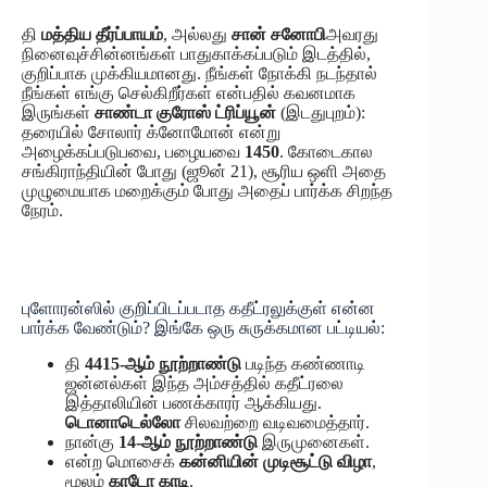
தி
மத்திய தீர்ப்பாயம்
, அல்லது
சான் சனோபி
அவரது
நினைவுச்சின்னங்கள் பாதுகாக்கப்படும் இடத்தில்,
குறிப்பாக முக்கியமானது. நீங்கள் நோக்கி நடந்தால்
நீங்கள் எங்கு செல்கிறீர்கள் என்பதில் கவனமாக
இருங்கள்
சாண்டா குரோஸ் ட்ரிப்யூன்
(இடதுபுறம்):
தரையில் சோலார் க்னோமோன் என்று
அழைக்கப்படுபவை, பழையவை
1450
. கோடைகால
சங்கிராந்தியின் போது (ஜூன் 21), சூரிய ஒளி அதை
முழுமையாக மறைக்கும் போது அதைப் பார்க்க சிறந்த
நேரம்.
புளோரன்ஸில் குறிப்பிடப்படாத கதீட்ரலுக்குள் என்ன
பார்க்க வேண்டும்? இங்கே ஒரு சுருக்கமான பட்டியல்:
தி
4415-ஆம் நூற்றாண்டு
படிந்த கண்ணாடி
ஜன்னல்கள் இந்த அம்சத்தில் கதீட்ரலை
இத்தாலியின் பணக்காரர் ஆக்கியது.
டொனாடெல்லோ
சிலவற்றை வடிவமைத்தார்.
நான்கு
14-ஆம் நூற்றாண்டு
இருமுனைகள்.
என்ற மொசைக்
கன்னியின் முடிசூட்டு விழா
,
மூலம்
காடோ காடி
.