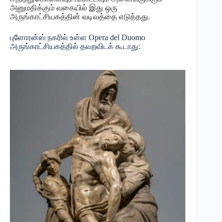
அனுமதிக்கும் வகையில் இது ஒரு
அருங்காட்சியகத்தின் வடிவத்தை எடுத்தது.
புளோரன்ஸ் நகரில் உள்ள Opera del Duomo
அருங்காட்சியகத்தில் தவறவிடக் கூடாது: