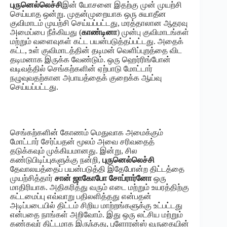
புருனெல்லெச்சி
இன் யோசனை இதற்கு முன் முயற்சி
செய்யாத ஒன்று. முதன்முறையாக ஒரு சுயாதீன
குவிமாடம் முயற்சி செய்யப்பட்டது, மரத்தாலான ஆதரவு
அமைப்பை நீக்கியது (
காண்டினா
) முன்பு குவிமாடங்கள்
மற்றும் வளைவுகள் கட்ட பயன்படுத்தப்பட்டது. அதைக்
கட்ட, உள் குவிமாடத்தின் தடிமன் வெளிப்புறத்தை விட
தடிமனாக இருக்க வேண்டும். ஒரு ஹெர்ரிங்போன்
வடிவத்தில் செங்கற்களின் ஏற்பாடு மோட்டார்
நழுவுவதற்கான அபாயத்தைக் குறைக்க ஆய்வு
செய்யப்பட்டது.
செங்கற்களின் கோணம் மெதுவாக அமைக்கும்
மோட்டார் சேர்ப்பதன் மூலம் அவை சரிவதைத்
தடுக்கவும் முக்கியமானது. இன்று, சில
கண்டுபிடிப்புகளுக்கு நன்றி,
புருனெல்லெச்சி
தேவாலயத்தைப் பயன்படுத்தி இதேபோன்ற திட்டத்தை
முயற்சித்தார்
சான் ஜாகோபோ சோப்ரார்னோ
ஒரு
மாதிரியாக. அதிகரித்து வரும் எடை மற்றும் உயரத்திற்கு
கட்டமைப்பு எவ்வாறு பதிலளித்தது என்பதன்
அடிப்படையில் திட்டம் சிறிய மாற்றங்களுக்கு உட்பட்டது
என்பதை நாங்கள் அறிவோம். இது ஒரு லட்சிய மற்றும்
கண்கவர் திட்டமாக இருந்தது, புளோரன்ஸ் வருகையின்