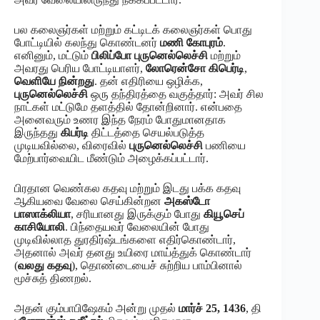
பல கலைஞர்கள் மற்றும் கட்டிடக் கலைஞர்கள் பொது
போட்டியில் கலந்து கொண்டனர்
மணி கோபுரம்
.
எனினும், மட்டும்
பிலிப்போ புருனெல்லெச்சி
மற்றும்
அவரது பெரிய போட்டியாளர்,
லோரென்சோ கிபெர்டி
,
வெளியே நின்றது
. தன் எதிரியை ஒழிக்க,
புருனெல்லெச்சி
ஒரு தந்திரத்தை வகுத்தார்: அவர் சில
நாட்கள் மட்டுமே தளத்தில் தோன்றினார். என்பதை
அனைவரும் உணர இந்த நேரம் போதுமானதாக
இருந்தது
கிபர்டி
திட்டத்தை செயல்படுத்த
முடியவில்லை, விரைவில்
புருனெல்லெச்சி
பணியை
மேற்பார்வையிட மீண்டும் அழைக்கப்பட்டார்.
பிரதான வெண்கல கதவு மற்றும் இடது பக்க கதவு
ஆகியவை வேலை செய்கின்றன
அகஸ்டோ
பாஸாக்லியா
, சரியானது இருக்கும் போது
கியூசெப்
காசியோலி
. பிந்தையவர் வேலையின் போது
முடிவில்லாத துரதிர்ஷ்டங்களை எதிர்கொண்டார்,
அதனால் அவர் தனது உயிரை மாய்த்துக் கொண்டார்
(
வலது கதவு
), தொண்டையைச் சுற்றிய பாம்பினால்
மூச்சுத் திணறல்.
அதன் கும்பாபிஷேகம் அன்று முதல்
மார்ச் 25, 1436
, தி