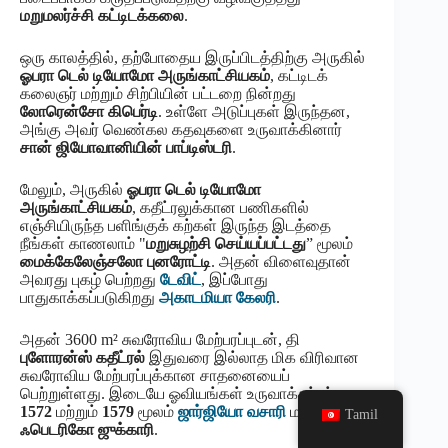
மறுமலர்ச்சி கட்டிடக்கலை
.
ஒரு காலத்தில், தற்போதைய இருப்பிடத்திற்கு அருகில்
ஓபரா டெல் டியோமோ அருங்காட்சியகம்
, கட்டிடக்
கலைஞர் மற்றும் சிற்பியின் பட்டறை நின்றது
லோரென்சோ கிபெர்டி
. உள்ளே அடுப்புகள் இருந்தன,
அங்கு அவர் வெண்கல கதவுகளை உருவாக்கினார்
சான் ஜியோவானியின் பாப்டிஸ்டரி
.
மேலும், அருகில்
ஓபரா டெல் டியோமோ
அருங்காட்சியகம்
, கதீட்ரலுக்கான பணிகளில்
எஞ்சியிருந்த பளிங்குக் கற்கள் இருந்த இடத்தை
நீங்கள் காணலாம் "
மறுசுழற்சி செய்யப்பட்டது
” மூலம்
மைக்கேலேஞ்சலோ புனரோட்டி
. அதன் விளைவுதான்
அவரது புகழ் பெற்றது
டேவிட்
, இப்போது
பாதுகாக்கப்படுகிறது
அகாடமியா கேலரி
.
அதன் 3600 m² சுவரோவிய மேற்பரப்புடன், தி
புளோரன்ஸ் கதீட்ரல்
இதுவரை இல்லாத மிக விரிவான
சுவரோவிய மேற்பரப்புக்கான சாதனையைப்
பெற்றுள்ளது. இடையே ஓவியங்கள் உருவாக்கப்பட்டன
1572
மற்றும்
1579
மூலம்
ஜார்ஜியோ வசாரி
மற்றும்
Tamil
ஃபெடரிகோ ஜுக்காரி
.