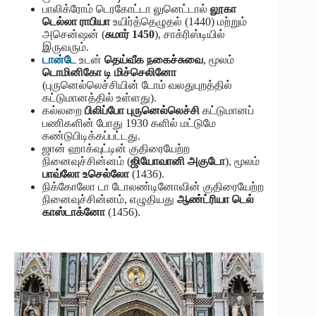
பாலிக்ரோம் டெரகோட்டா லுனெட்டால்
லூகா
டெல்லா ராபியா
உயிர்த்தெழுதல் (1440) மற்றும்
அசென்ஷன் (
சுமார் 1450
), சாக்ரிஸ்டியில்
இருவரும்.
டான்டே
உடன்
தெய்வீக நகைச்சுவை
, மூலம்
டொமினிகோ டி மிச்செலினோ
(புருனெல்லெச்சியின் டோம் வலதுபுறத்தில்
கட்டுமானத்தில் உள்ளது).
கல்லறை
பிலிப்போ புருனெல்லெச்சி
கட்டுமானப்
பணிகளின் போது 1930 களில் மட்டுமே
கண்டுபிடிக்கப்பட்டது.
ஜான் ஹாக்வுட்டின் குதிரையேற்ற
நினைவுச்சின்னம் (
ஜியோவானி அகுடோ
), மூலம்
பாவ்லோ உசெல்லோ
(1436).
நிக்கோலோ டா டோலண்டினோவின் குதிரையேற்ற
நினைவுச்சின்னம், எழுதியது
ஆண்ட்ரியா டெல்
காஸ்டாக்னோ
(1456).