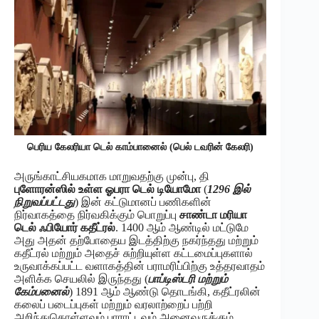
பெரிய கேலரியா டெல் காம்பானைல் (பெல் டவரின் கேலரி)
அருங்காட்சியகமாக மாறுவதற்கு முன்பு, தி
புளோரன்ஸில் உள்ள ஓபரா டெல் டியோமோ
(
1296 இல்
நிறுவப்பட்டது
) இன் கட்டுமானப் பணிகளின்
நிர்வாகத்தை நிர்வகிக்கும் பொறுப்பு
சாண்டா மரியா
டெல் ஃபியோர் கதீட்ரல்
. 1400 ஆம் ஆண்டில் மட்டுமே
அது அதன் தற்போதைய இடத்திற்கு நகர்ந்தது மற்றும்
கதீட்ரல் மற்றும் அதைச் சுற்றியுள்ள கட்டமைப்புகளால்
உருவாக்கப்பட்ட வளாகத்தின் பராமரிப்பிற்கு உத்தரவாதம்
அளிக்க செயலில் இருந்தது (
பாப்டிஸ்டரி மற்றும்
கேம்பனைல்
) 1891 ஆம் ஆண்டு தொடங்கி, கதீட்ரலின்
கலைப் படைப்புகள் மற்றும் வரலாற்றைப் பற்றி
அறிந்துகொள்ளவும் பாராட்டவும் அனைவருக்கும்