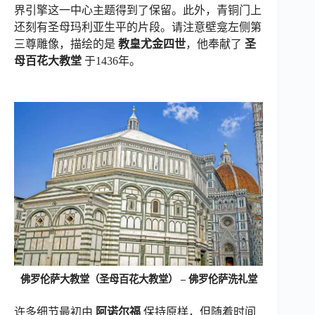
界引擎这一中心主题得到了保留。此外，青铜门上
还刻有圣母玛利亚生平的片段。请注意壁龛左侧第
三尊雕像，描绘的是
教皇尤金四世
，他奉献了
圣
母百花大教堂
于1436年。
佛罗伦萨大教堂（圣母百花大教堂） – 佛罗伦萨洗礼堂
许多细节最初由
阿诺尔福
保持原样，但随着时间