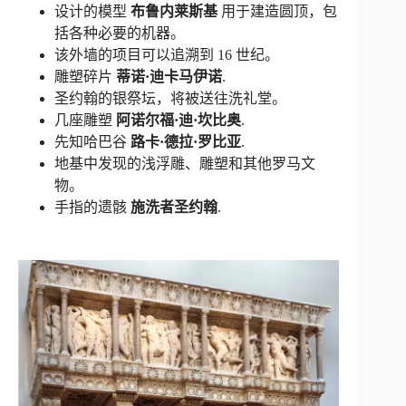
设计的模型
布鲁内莱斯基
用于建造圆顶，包
括各种必要的机器。
该外墙的项目可以追溯到 16 世纪。
雕塑碎片
蒂诺·迪卡马伊诺
.
圣约翰的银祭坛，将被送往洗礼堂。
几座雕塑
阿诺尔福·迪·坎比奥
.
先知哈巴谷
路卡·德拉·罗比亚
.
地基中发现的浅浮雕、雕塑和其他罗马文
物。
手指的遗骸
施洗者圣约翰
.