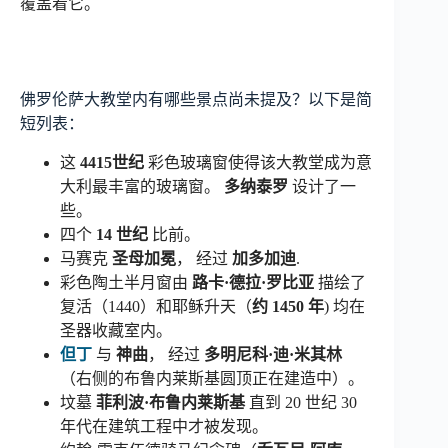
覆盖着它。
佛罗伦萨大教堂内有哪些景点尚未提及？以下是简
短列表：
这
4415世纪
彩色玻璃窗使得该大教堂成为意
大利最丰富的玻璃窗。
多纳泰罗
设计了一
些。
四个
14 世纪
比前。
马赛克
圣母加冕
， 经过
加多加迪
.
彩色陶土半月窗由
路卡·德拉·罗比亚
描绘了
复活（1440）和耶稣升天（
约 1450 年
) 均在
圣器收藏室内。
但丁
与
神曲
， 经过
多明尼科·迪·米其林
（右侧的布鲁内莱斯基圆顶正在建造中）。
坟墓
菲利波·布鲁内莱斯基
直到 20 世纪 30
年代在建筑工程中才被发现。