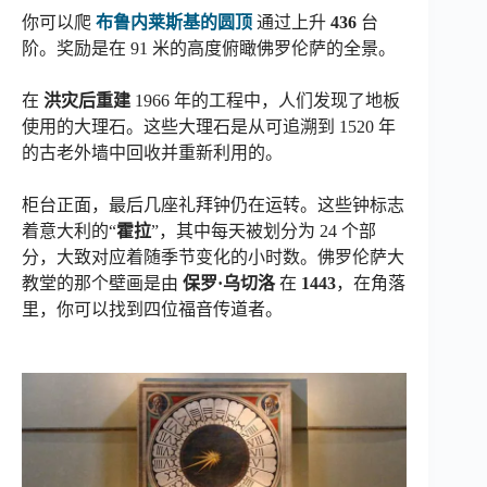
你可以爬
布鲁内莱斯基的圆顶
通过上升
436
台
阶。奖励是在 91 米的高度俯瞰佛罗伦萨的全景。
在
洪灾后重建
1966 年的工程中，人们发现了地板
使用的大理石。这些大理石是从可追溯到 1520 年
的古老外墙中回收并重新利用的。
柜台正面，最后几座礼拜钟仍在运转。这些钟标志
着意大利的“
霍拉
”，其中每天被划分为 24 个部
分，大致对应着随季节变化的小时数。佛罗伦萨大
教堂的那个壁画是由
保罗·乌切洛
在
1443
，在角落
里，你可以找到四位福音传道者。