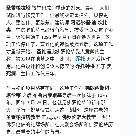
圣雷帕拉塔
教堂也成为重建的对象。最初，人们
试图进行修复工作，但最终决定重建它，规模更
大、更宏伟、更繁荣。建筑师
阿诺尔福·迪·坎比
奥
，在佛罗伦萨已经很有名气，被委托负责这个项
目，该项目始于
1296 年 9 月 8 日
在他去世后，这
项工作停止了，直到他的遗物被找到后，这项工作
才重新开始。
圣扎诺比
佛罗伦萨受人爱戴的主
教，被发现在地基之中。此时，
乔托
天才发挥作
用。他会设计和创造令人惊叹的
乔托钟楼
死于
黑
死病
，主持工作仅三年。
与最初的项目略有不同，这项工作在
弗朗西斯科·
塔伦蒂
之后
布鲁内莱斯基
最后一次修建于 1436
年。同年 3 月 25 日，也就是佛罗伦萨的新年那
天，举行了祝圣仪式。从这一刻起，这座古老的
圣雷帕拉塔教堂
正式成为
佛罗伦萨大教堂
，也是
佛罗伦萨的礼拜场所、社交聚会场所和佛罗伦萨历
史上最重要的事件的背景。