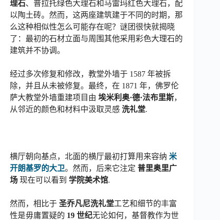
理石
、普拉托绿色大理石和马雷玛红色大理石，配
以陶土砖。然而，这两座建筑建于不同的时期，那
么这种相似性怎么可能存在呢？谜团很快就揭晓
了：最初的石材立面与周围其他采用彩色大理石的
建筑并不协调。
经过多次修复和修改，教堂外墙于 1587 年被拆
除，并且从未被修复。最终，在 1871 年，佛罗伦
萨大教堂外墙重建项目由
埃米利奥·德·法布里斯
，
从邻近的颜色和材料中汲取灵感
洗礼堂
.
横厅朝向基点，北面的横厅最初打算用来容纳
米
开朗基罗的大卫
。然而，后来它注定
普里奥里广
场
现在可以看到
学院美术馆
.
然而，相比于
圣乔凡尼洗礼堂
工艺和细节的丰富
性是毋庸置疑的
19 世纪
无论如何，基督教作为世