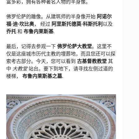
富多彩，拥有各种著名人物的半身像。
佛罗伦萨的雕像。从建筑师的半身像开始
阿诺尔
福·迪·坎比奥
， 经过
阿里斯托德莫·科斯托利
以及
乔托
和
布鲁内莱斯基
.
最后，记得去参观一下
佛罗伦萨大教堂
。这里不
仅是这座城市历代主教的埋葬地，而且您还可以探
索考古部分。今天，您可以看到
古基督教教堂
其
中
大教堂
站台。要下到地下，请寻找左侧过道的
楼梯，
布鲁内莱斯基之墓
.