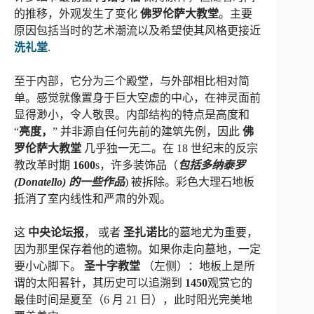
的推移，外观发生了变化
佛罗伦萨大教堂
。主要
原因包括当时的艺术潮流以及希望使其风格更接近
洗礼堂
.
至于内部，它分为三个殿堂，与外部相比相对简
单。感觉就像置身于巨大空虚的中心，在神灵面前
显得渺小，令人敬畏。内部结构的特点是高度和
“
亮度，
” 并非源自任何先前的建筑先例，因此
佛
罗伦萨大教堂
几乎独一无二。在 18 世纪末的反宗
教改革时期
1600
s，许多装饰品（
包括多纳泰罗
(Donatello) 的一些作品
) 被拆除。彩色大理石地板
抵消了室内线性和严肃的外观。
这
中央论坛报
， 或者
圣扎诺比
的墓地尤为重要，
因为那里保存着他的遗物。如果你走向墓地，一定
要小心脚下。
圣十字教堂
（左侧）：地板上是所
谓的太阳晷针，其历史可以追溯到
1450
观赏它的
最佳时间是夏至（6 月 21 日），此时阳光完美地