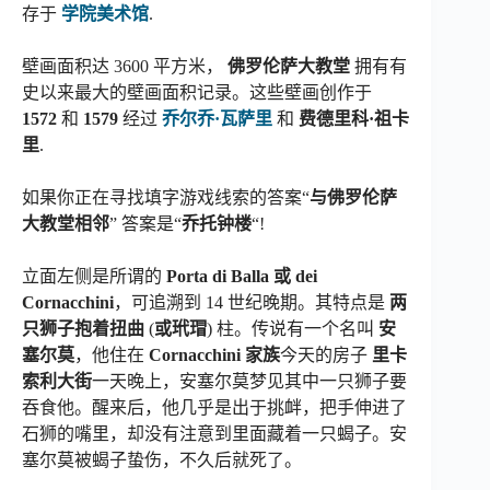
存于
学院美术馆
.
壁画面积达 3600 平方米，
佛罗伦萨大教堂
拥有有
史以来最大的壁画面积记录。这些壁画创作于
1572
和
1579
经过
乔尔乔·瓦萨里
和
费德里科·祖卡
里
.
如果你正在寻找填字游戏线索的答案“
与佛罗伦萨
大教堂相邻
” 答案是“
乔托钟楼
“!
立面左侧是所谓的
Porta di Balla 或 dei
Cornacchini
，可追溯到 14 世纪晚期。其特点是
两
只狮子抱着扭曲
(
或玳瑁
) 柱。传说有一个名叫
安
塞尔莫
，他住在
Cornacchini 家族
今天的房子
里卡
索利大街
一天晚上，安塞尔莫梦见其中一只狮子要
吞食他。醒来后，他几乎是出于挑衅，把手伸进了
石狮的嘴里，却没有注意到里面藏着一只蝎子。安
塞尔莫被蝎子蛰伤，不久后就死了。