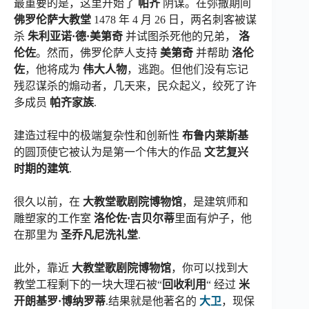
最重要的是，这里开始了
帕齐
阴谋。在弥撒期间
佛罗伦萨大教堂
1478 年 4 月 26 日，两名刺客被谋
杀
朱利亚诺·德·美第奇
并试图杀死他的兄弟，
洛
伦佐
。然而，佛罗伦萨人支持
美第奇
并帮助
洛伦
佐
，他将成为
伟大人物
，逃跑。但他们没有忘记
残忍谋杀的煽动者，几天来，民众起义，绞死了许
多成员
帕齐家族
.
建造过程中的极端复杂性和创新性
布鲁内莱斯基
的圆顶使它被认为是第一个伟大的作品
文艺复兴
时期的建筑
.
很久以前，在
大教堂歌剧院博物馆
，是建筑师和
雕塑家的工作室
洛伦佐·吉贝尔蒂
里面有炉子，他
在那里为
圣乔凡尼洗礼堂
.
此外，靠近
大教堂歌剧院博物馆
，你可以找到大
教堂工程剩下的一块大理石被“
回收利用
“ 经过
米
开朗基罗·博纳罗蒂
.结果就是他著名的
大卫
，现保