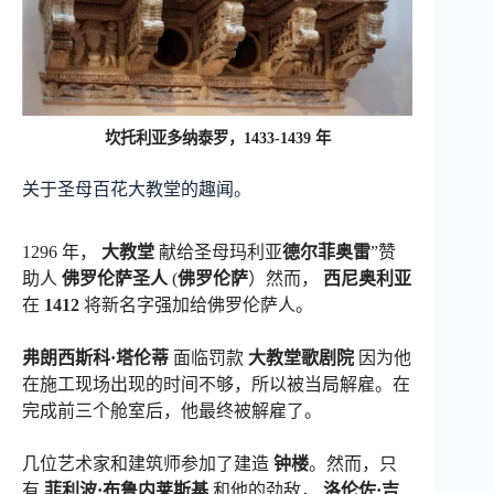
坎托利亚多纳泰罗，1433-1439 年
关于圣母百花大教堂的趣闻。
1296 年，
大教堂
献给圣母玛利亚
德尔菲奥雷
”赞
助人
佛罗伦萨圣人
(
佛罗伦萨
）然而，
西尼奥利亚
在
1412
将新名字强加给佛罗伦萨人。
弗朗西斯科·塔伦蒂
面临罚款
大教堂歌剧院
因为他
在施工现场出现的时间不够，所以被当局解雇。在
完成前三个舱室后，他最终被解雇了。
几位艺术家和建筑师参加了建造
钟楼
。然而，只
有
菲利波·布鲁内莱斯基
和他的劲敌，
洛伦佐·吉