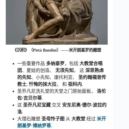
《沉积》（Pietà Bandini）——米开朗基罗的雕塑
一些重要作品
多纳泰罗
，包括
大教堂合唱
团
、夏娃的创造、
无须先知
， 这
深思熟虑
的先知
、小先知、康托利亚、
圣约翰福音传
教士
,
忏悔的抹大拉
， 和
祖科内
.
圣乔凡尼洗礼堂的天堂之门原始面板，
洛伦
佐·吉贝尔蒂
.
这
圣乔凡尼宝藏
交叉
安东尼奥·德尔·波拉约
洛
.
大理石雕塑
圣母怜子图
从
大教堂
经过
米开
朗基罗·博纳罗蒂
.