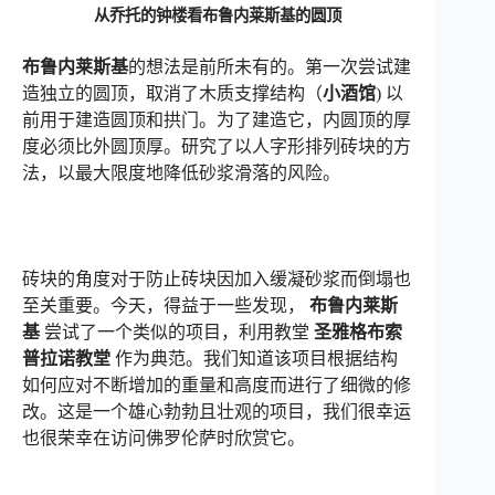
从乔托的钟楼看布鲁内莱斯基的圆顶
布鲁内莱斯基
的想法是前所未有的。第一次尝试建
造独立的圆顶，取消了木质支撑结构（
小酒馆
) 以
前用于建造圆顶和拱门。为了建造它，内圆顶的厚
度必须比外圆顶厚。研究了以人字形排列砖块的方
法，以最大限度地降低砂浆滑落的风险。
砖块的角度对于防止砖块因加入缓凝砂浆而倒塌也
至关重要。今天，得益于一些发现，
布鲁内莱斯
基
尝试了一个类似的项目，利用教堂
圣雅格布索
普拉诺教堂
作为典范。我们知道该项目根据结构
如何应对不断增加的重量和高度而进行了细微的修
改。这是一个雄心勃勃且壮观的项目，我们很幸运
也很荣幸在访问佛罗伦萨时欣赏它。