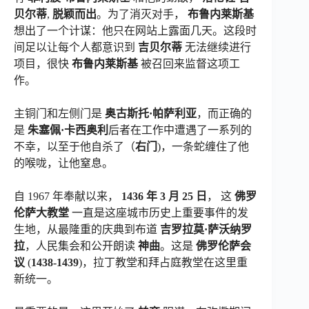
贝尔蒂
,
脱颖而出
。为了消灭对手，
布鲁内莱斯基
想出了一个计谋：他只在网站上露面几天。这段时
间足以让每个人都意识到
吉贝尔蒂
无法继续进行
项目，很快
布鲁内莱斯基
被召回来监督这项工
作。
主铜门和左侧门是
奥古斯托·帕萨利亚
，而正确的
是
朱塞佩·卡西奥利
后者在工作中遭遇了一系列的
不幸，以至于他自杀了（
右门
)，一条蛇缠住了他
的喉咙，让他窒息。
自 1967 年奉献以来，
1436 年 3 月 25 日
， 这
佛罗
伦萨大教堂
一直是这座城市历史上重要事件的发
生地，从最隆重的庆典到布道
吉罗拉莫·萨沃纳罗
拉
，人民集会和公开朗读
神曲
。这是
佛罗伦萨会
议
(
1438-1439
)，拉丁教堂和拜占庭教堂在这里重
新统一。