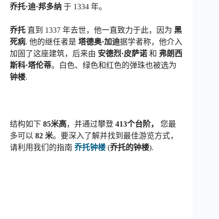
乔托·迪·邦多纳
于 1334 年。
乔托
直到 1337 年去世，他一直致力于此，因为
黑
死病
. 他的继任者是
塔德奥·加迪
据学者称，他介入
加固了这座建筑，后来由
安德烈·皮萨诺
和
弗朗西
斯科·塔伦蒂
。白色、绿色和红色的弹珠也被选为
钟楼
.
结构如下
85米高
，并通过攀登
413个台阶，
您最
多可以
82 米
。要深入了解并找到最佳游览方式，
请利用我们的指南
乔托钟楼
(
乔托的钟楼
).