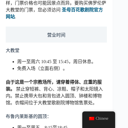
样，门票价格也可能因景点而异。要购买佛罗伦萨
大教堂的门票，您必须访问
圣母百花歌剧院官方
网站
.
营业时间
大教堂
周一至周六 10:45 至 15:45，周日休息。
免费入场（立面右侧）。
由于这是一个宗教场所，请穿着得体、庄重的服
装。
禁止穿短裤、背心、凉鞋、帽子和太阳镜入
内。禁止携带大包和背包进入圆顶、钟楼和博物
馆。衣帽间位于大教堂歌剧院博物馆售票处。
布鲁内莱斯基的圆顶：
Chinese
周一至周五，8:15至18:45。