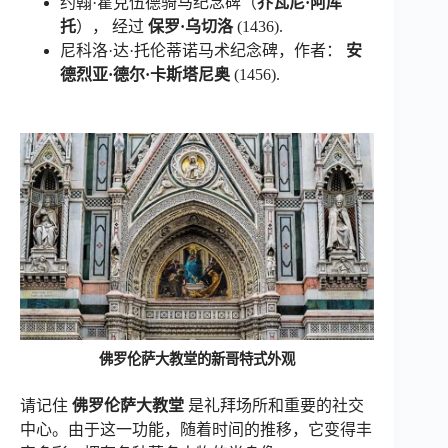
约翰·霍克伍德骑马纪念碑（
乔瓦尼·阿库
托
）， 经过
保罗·乌切洛
(1436).
尼科洛·达·托伦蒂诺马术纪念碑，作者：
安
德烈亚·德尔·卡斯塔尼奥
(1456).
佛罗伦萨大教堂的新哥特式外观
请记住
佛罗伦萨大教堂
是礼拜场所和重要的社交
中心。由于这一功能，随着时间的推移，它变得丰