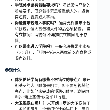
学院美术馆有着装要求吗？
虽然没有严格的
着装要求，但穿着朴素是尊重他人的。避免
穿短裤、露肩或人字拖。
你能携带包进入学院吗？
通常允许携带小包
和钱包，但大背包和大件物品必须检查。
没
有衣帽间
：博物馆
不再提供衣帽间
用于存
储。
可以带水进入学院吗？
一般允许携带小水瓶
（0.5 升），但最好在进入画廊前吃点食物或
喝点饮料。
参观什么
佛罗伦萨学院有哪些不容错过的景点？
米开
朗基罗的大卫雕像是明星，但不要忽视其他
亮点，比如他未完成的“
囚犯
”雕塑，波提切
利的“
海上圣母
”以及乐器收藏。
大卫雕像在哪儿？
米开朗基罗的大卫像位于
一条长廊尽头一个专门设计的讲坛上，两侧