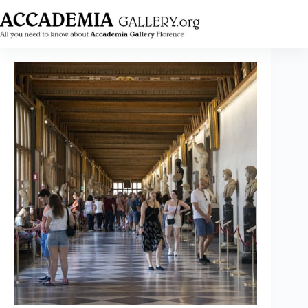
跳
至
内
容