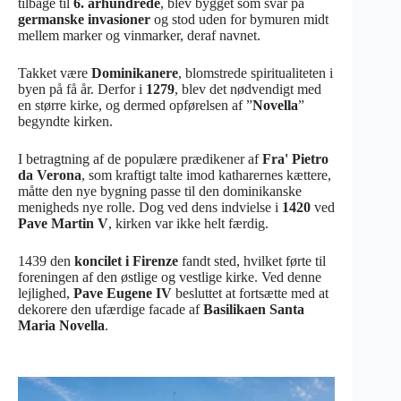
tilbage til
6. århundrede
, blev bygget som svar på
germanske invasioner
og stod uden for bymuren midt
mellem marker og vinmarker, deraf navnet.
Takket være
Dominikanere
, blomstrede spiritualiteten i
byen på få år. Derfor i
1279
, blev det nødvendigt med
en større kirke, og dermed opførelsen af ”
Novella
”
begyndte kirken.
I betragtning af de populære prædikener af
Fra' Pietro
da Verona
, som kraftigt talte imod katharernes kættere,
måtte den nye bygning passe til den dominikanske
menigheds nye rolle. Dog ved dens indvielse i
1420
ved
Pave Martin V
, kirken var ikke helt færdig.
1439 den
koncilet i Firenze
fandt sted, hvilket førte til
foreningen af den østlige og vestlige kirke. Ved denne
lejlighed,
Pave Eugene IV
besluttet at fortsætte med at
dekorere den ufærdige facade af
Basilikaen Santa
Maria Novella
.