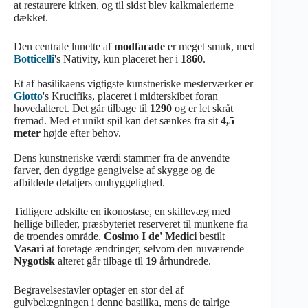
at restaurere kirken, og til sidst blev kalkmalerierne
dækket.
Den centrale lunette af
modfacade
er meget smuk, med
Botticelli
's Nativity, kun placeret her i
1860
.
Et af basilikaens vigtigste kunstneriske mesterværker er
Giotto
's Krucifiks, placeret i midterskibet foran
hovedalteret. Det går tilbage til
1290
og er let skråt
fremad. Med et unikt spil kan det sænkes fra sit
4,5
meter
højde efter behov.
Dens kunstneriske værdi stammer fra de anvendte
farver, den dygtige gengivelse af skygge og de
afbildede detaljers omhyggelighed.
Tidligere adskilte en ikonostase, en skillevæg med
hellige billeder, præsbyteriet reserveret til munkene fra
de troendes område.
Cosimo I de' Medici
bestilt
Vasari
at foretage ændringer, selvom den nuværende
Nygotisk
alteret går tilbage til
19
århundrede.
Begravelsestavler optager en stor del af
gulvbelægningen i denne basilika, mens de talrige