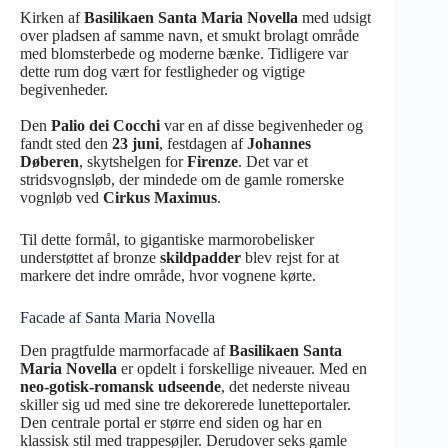
Kirken af
Basilikaen Santa Maria Novella
med udsigt
over pladsen af samme navn, et smukt brolagt område
med blomsterbede og moderne bænke. Tidligere var
dette rum dog vært for festligheder og vigtige
begivenheder.
Den
Palio dei Cocchi
var en af disse begivenheder og
fandt sted den
23 juni
, festdagen af
Johannes
Døberen
, skytshelgen for
Firenze
. Det var et
stridsvognsløb, der mindede om de gamle romerske
vognløb ved
Cirkus Maximus
.
Til dette formål, to gigantiske marmorobelisker
understøttet af bronze
skildpadder
blev rejst for at
markere det indre område, hvor vognene kørte.
Facade af Santa Maria Novella
Den pragtfulde marmorfacade af
Basilikaen Santa
Maria Novella
er opdelt i forskellige niveauer. Med en
neo-gotisk-romansk udseende
, det nederste niveau
skiller sig ud med sine tre dekorerede lunetteportaler.
Den centrale portal er større end siden og har en
klassisk stil med trappesøjler. Derudover seks gamle