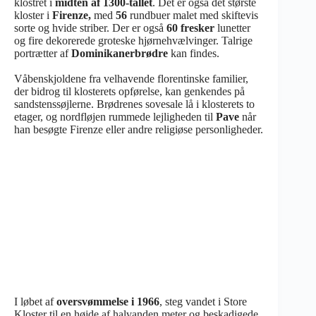
klostret i
midten af 1300-tallet
. Det er også det største
kloster i
Firenze,
med
56
rundbuer malet med skiftevis
sorte og hvide striber. Der er også
60 fresker
lunetter
og fire dekorerede groteske hjørnehvælvinger. Talrige
portrætter af
Dominikanerbrødre
kan findes.
Våbenskjoldene fra velhavende florentinske familier,
der bidrog til klosterets opførelse, kan genkendes på
sandstenssøjlerne. Brødrenes sovesale lå i klosterets to
etager, og nordfløjen rummede lejligheden til
Pave
når
han besøgte Firenze eller andre religiøse personligheder.
I løbet af
oversvømmelse i 1966
, steg vandet i Store
Kloster til en højde af halvanden meter og beskadigede