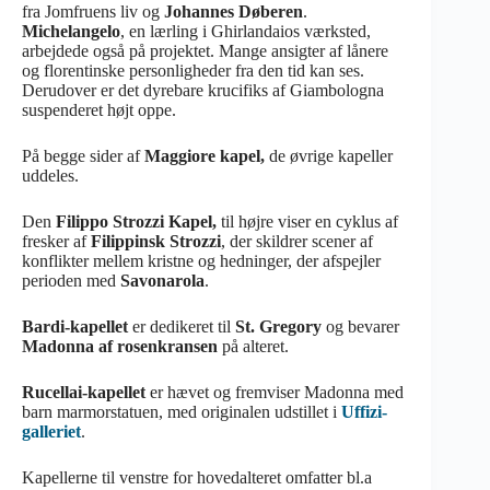
fra Jomfruens liv og
Johannes Døberen
.
Michelangelo
, en lærling i Ghirlandaios værksted,
arbejdede også på projektet. Mange ansigter af lånere
og florentinske personligheder fra den tid kan ses.
Derudover er det dyrebare krucifiks af Giambologna
suspenderet højt oppe.
På begge sider af
Maggiore kapel,
de øvrige kapeller
uddeles.
Den
Filippo Strozzi Kapel,
til højre viser en cyklus af
fresker af
Filippinsk Strozzi
, der skildrer scener af
konflikter mellem kristne og hedninger, der afspejler
perioden med
Savonarola
.
Bardi-kapellet
er dedikeret til
St. Gregory
og bevarer
Madonna af rosenkransen
på alteret.
Rucellai-kapellet
er hævet og fremviser Madonna med
barn marmorstatuen, med originalen udstillet i
Uffizi-
galleriet
.
Kapellerne til venstre for hovedalteret omfatter bl.a