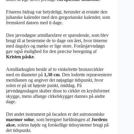
Friarens bidrag var betydeligt, herunder at erstatte den
julianske kalender med den gregorianske kalender, som
fremskred datoen med ti dage.
Den jævndøgne armillarsfære er spændende, som blev
brugt til at bestemme de to dage om året, hvor timerne
med dagslys og mørke er lige store. Forårsjævndøgn
gav også mulighed for den præcise beregning af
Kristen påske
.
Armillarkuglen består af to vinkelrette bronzecirkler
med en diameter på
1,30 cm
. Den lodrette repræsenterer
meridianen og angiver det nøjagtige tidspunkt, hvor
solen er på sit højeste punkt, middag. På
jævndøgnsdagen skaber disse to cirkler en krydsformet
skygge, mens aflange cirkelskygger dannes på andre
dage.
Det andet instrument på facaden er det astronomiske
marmor solur
, som beregner hældningen af
Jordens
akse
, solens højde og forskellige tidssystemer brugt på
det tidspunkt.