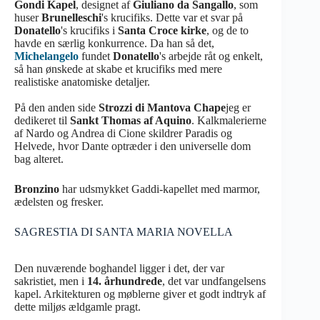
Gondi Kapel
, designet af
Giuliano da Sangallo
, som
huser
Brunelleschi
's krucifiks. Dette var et svar på
Donatello
's krucifiks i
Santa Croce kirke
, og de to
havde en særlig konkurrence. Da han så det,
Michelangelo
fundet
Donatello
's arbejde råt og enkelt,
så han ønskede at skabe et krucifiks med mere
realistiske anatomiske detaljer.
På den anden side
Strozzi di Mantova Chape
jeg er
dedikeret til
Sankt Thomas af Aquino
. Kalkmalerierne
af Nardo og Andrea di Cione skildrer Paradis og
Helvede, hvor Dante optræder i den universelle dom
bag alteret.
Bronzino
har udsmykket Gaddi-kapellet med marmor,
ædelsten og fresker.
SAGRESTIA DI SANTA MARIA NOVELLA
Den nuværende boghandel ligger i det, der var
sakristiet, men i
14. århundrede
, det var undfangelsens
kapel. Arkitekturen og møblerne giver et godt indtryk af
dette miljøs ældgamle pragt.