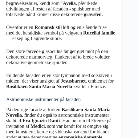
begravelsesbuer, kendt som "
Avella
, påvirkede
udviklingen af resten af facaden - spidsbuer med
tofarvede bånd kroner disse dekorerede
gravsten
.
Ovenfor er en
Romansk stil
loft og en slående frise
med det heraldiske symbol på velgøren
Rucellai familie
— et sejl og flagrende snore.
Den store farvede glasoculus fanger øjet midt på den
dekorerede marmorvæg, flankeret af to brede volutter,
dekorative geometriske spiraler.
Fuldende facaden er en stor tympanon med solskiven i
midten, der viser ansigtet af
Jesusbarnet
, emblemet for
Basilikaen Santa Maria Novella
kvarter i Firenze.
Astronomiske instrumenter på facaden
På den rige facade af kirken
Basilikaen Santa Maria
Novella
, finder du også to astronomiske instrumenter
skabt af
Fra Ignazio Danti
. Han ankom til Firenze på
invitation af
Medici,
som var kendt for at omgive sig
med kunstnere, lærde og videnskabsmænd for blandt
andet at øge deres prestige
europæiske domstole
.