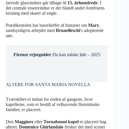
farvede glasvinduer går tilbage til
15. århundrede
. I
det centrale rosenvindue er der blandt andet Jomfruens
kroning med skarer af engle.
Prædikestolen har basrelieffer af historier om
Mary
,
sandsynligvis arbejdet med
Brunelleschi
's adopterede
søn.
Firenze rejseguider
Du kan måske lide – 2025
ALTERE FOR SANTA MARIA NOVELLA
Tværskibet er indsat for enden af gangene, hvor
kapellerne, som er bestilt af velhavende florentinske
familier, er placeret.
Den
Maggiore
eller
Tornabuoni kapel
er placeret bag
alteret.
Domenico Ghirlandaio
fresker det med scener