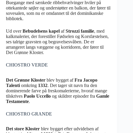
Buegange med sænkede ribbehvælvinger hviler på
ottekantede søjler og understøtter en balkon, der fører til
sovesalen, som nu er omdannet til det dominikanske
bibliotek.
Ud over
Bebudelsens kapel
af
Strozzi familie
, med
kalkmalerier, der forestiller Fødselen og Korsfæstelsen,
ses talrige gravsten og begravelsesvåben. De er
arrangeret langs væggene og korridoren, der fører til
Det Grønne Kloster.
CHIOSTRO VERDE
Det Grønne Kloster
blev bygget af
Fra Jacopo
Talenti
omkring
1332
. Det tager sit navn fra den
dominerende farve på freskomalerierne, hvoraf mange
tilskrives
Paolo Uccello
og skildrer episoder fra
Gamle
Testamente
.
CHIOSTRO GRANDE
Det store Kloster
blev bygget efter udvidelsen af