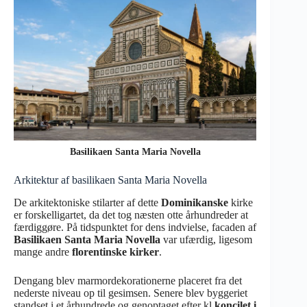
Basilikaen Santa Maria Novella
Arkitektur af basilikaen Santa Maria Novella
De arkitektoniske stilarter af dette
Dominikanske
kirke
er forskelligartet, da det tog næsten otte århundreder at
færdiggøre. På tidspunktet for dens indvielse, facaden af
Basilikaen Santa Maria Novella
var ufærdig, ligesom
mange andre
florentinske kirker
.
Dengang blev marmordekorationerne placeret fra det
nederste niveau op til gesimsen. Senere blev byggeriet
standset i et århundrede og genoptaget efter kl
koncilet i