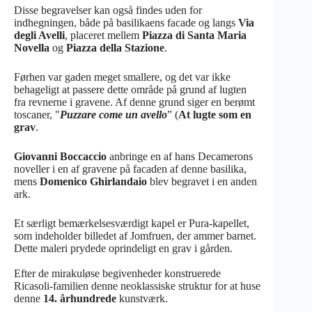
Disse begravelser kan også findes uden for
indhegningen, både på basilikaens facade og langs
Via
degli Avelli
, placeret mellem
Piazza di Santa Maria
Novella
og
Piazza della Stazione
.
Førhen var gaden meget smallere, og det var ikke
behageligt at passere dette område på grund af lugten
fra revnerne i gravene. Af denne grund siger en berømt
toscaner, "
Puzzare come un avello
” (
At lugte som en
grav
.
Giovanni Boccaccio
anbringe en af hans Decamerons
noveller i en af gravene på facaden af denne basilika,
mens
Domenico Ghirlandaio
blev begravet i en anden
ark.
Et særligt bemærkelsesværdigt kapel er Pura-kapellet,
som indeholder billedet af Jomfruen, der ammer barnet.
Dette maleri prydede oprindeligt en grav i gården.
Efter de mirakuløse begivenheder konstruerede
Ricasoli-familien denne neoklassiske struktur for at huse
denne
14. århundrede
kunstværk.