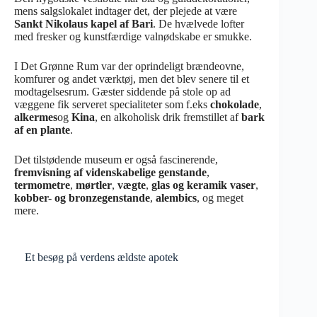
mens salgslokalet indtager det, der plejede at være
Sankt Nikolaus kapel
af Bari
. De hvælvede lofter
med fresker og kunstfærdige valnødskabe er smukke.
I Det Grønne Rum var der oprindeligt brændeovne,
komfurer og andet værktøj, men det blev senere til et
modtagelsesrum. Gæster siddende på stole op ad
væggene fik serveret specialiteter som f.eks
chokolade
,
alkermes
og
Kina
, en alkoholisk drik fremstillet af
bark
af en plante
.
Det tilstødende museum er også fascinerende,
fremvisning af videnskabelige genstande
,
termometre
,
mørtler
,
vægte
,
glas og keramik vaser
,
kobber- og bronzegenstande
,
alembics
, og meget
mere.
Et besøg på verdens ældste apotek