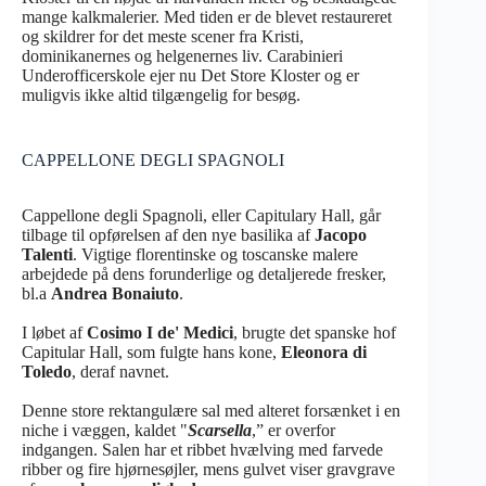
mange kalkmalerier. Med tiden er de blevet restaureret
og skildrer for det meste scener fra Kristi,
dominikanernes og helgenernes liv. Carabinieri
Underofficerskole ejer nu Det Store Kloster og er
muligvis ikke altid tilgængelig for besøg.
CAPPELLONE DEGLI SPAGNOLI
Cappellone degli Spagnoli, eller Capitulary Hall, går
tilbage til opførelsen af den nye basilika af
Jacopo
Talenti
. Vigtige florentinske og toscanske malere
arbejdede på dens forunderlige og detaljerede fresker,
bl.a
Andrea Bonaiuto
.
I løbet af
Cosimo I de' Medici
, brugte det spanske hof
Capitular Hall, som fulgte hans kone,
Eleonora di
Toledo
, deraf navnet.
Denne store rektangulære sal med alteret forsænket i en
niche i væggen, kaldet "
Scarsella
,” er overfor
indgangen. Salen har et ribbet hvælving med farvede
ribber og fire hjørnesøjler, mens gulvet viser gravgrave