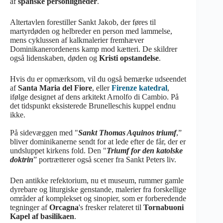
af
spanske personligheder
.
Altertavlen forestiller Sankt Jakob, der føres til
martyrdøden og helbreder en person med lammelse,
mens cyklussen af kalkmalerier fremhæver
Dominikanerordenens kamp mod kætteri. De skildrer
også lidenskaben, døden og
Kristi opstandelse
.
Hvis du er opmærksom, vil du også bemærke udseendet
af
Santa Maria del Fiore
, eller
Firenze katedral
,
ifølge designet af dens arkitekt Arnolfo di Cambio. På
det tidspunkt eksisterede Brunelleschis kuppel endnu
ikke.
På sidevæggen med "
Sankt Thomas Aquinos triumf
,”
bliver dominikanerne sendt for at lede efter de får, der er
undsluppet kirkens fold. Den "
Triumf for den katolske
doktrin
” portrætterer også scener fra Sankt Peters liv.
Den antikke refektorium, nu et museum, rummer gamle
dyrebare og liturgiske genstande, malerier fra forskellige
områder af komplekset og sinopier, som er forberedende
tegninger af
Orcagna
's fresker relateret til
Tornabuoni
Kapel af basilikaen
.