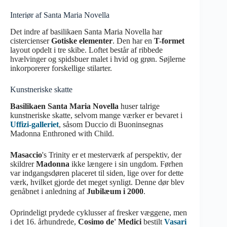
Interiør af Santa Maria Novella
Det indre af basilikaen Santa Maria Novella har
cistercienser
Gotiske elementer
. Den har en
T-formet
layout opdelt i tre skibe. Loftet består af ribbede
hvælvinger og spidsbuer malet i hvid og grøn. Søjlerne
inkorporerer forskellige stilarter.
Kunstneriske skatte
Basilikaen Santa Maria Novella
huser talrige
kunstneriske skatte, selvom mange værker er bevaret i
Uffizi-galleriet
, såsom Duccio di Buoninsegnas
Madonna Enthroned with Child.
Masaccio
's Trinity er et mesterværk af perspektiv, der
skildrer
Madonna
ikke længere i sin ungdom. Førhen
var indgangsdøren placeret til siden, lige over for dette
værk, hvilket gjorde det meget synligt. Denne dør blev
genåbnet i anledning af
Jubilæum i 2000
.
Oprindeligt prydede cyklusser af fresker væggene, men
i det 16. århundrede,
Cosimo de' Medici
bestilt
Vasari