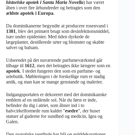
historiske apotek i Santa Maria Novella
) har været
åben i over fire århundreder og betragtes som den
ældste apotek i Europa
.
Da dominikanerne begyndte at producere rosenvand i
1381
, blev det primært brugt som desinfektionsmiddel,
især under epidemier. Med tiden dyrkede de
lægeplanter, destillerede urter og blomster og skabte
salver og balsam.
Udseendet på det nuværende parfumeværksted går
tilbage til
1612
, men det betragtes ikke længere som en
apotek
. I stedet fungerer den som en parfume- og
urtebutik. Møbleringen i de forskellige rum er stadig
antik, og man kan se mange genstande og malerier.
Indgangsportalen er dekoreret med det dominikanske
emblem af en strålende sol. Når du først er inde,
befinder du dig i atriet, som åbner ind i to
halvcirkelformede rum kaldet "
esedre
", der huser
statuer af guderne for sundhed og medicin, Igea og
Galen.
Den nygotiske vestibule har blå og gulddekorationer,