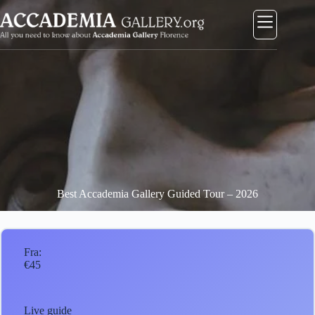
Gå
til
indhold
Best Accademia Gallery Guided Tour – 2026
Fra:
€45
Live guide