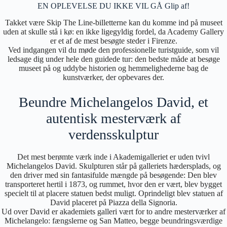
EN OPLEVELSE DU IKKE VIL GÅ Glip af!
Takket være Skip The Line-billetterne kan du komme ind på museet
uden at skulle stå i kø: en ikke ligegyldig fordel, da Academy Gallery
er et af de mest besøgte steder i Firenze.
Ved indgangen vil du møde den professionelle turistguide, som vil
ledsage dig under hele den guidede tur: den bedste måde at besøge
museet på og uddybe historien og hemmelighederne bag de
kunstværker, der opbevares der.
Beundre Michelangelos David, et
autentisk mesterværk af
verdensskulptur
Det mest berømte værk inde i Akademigalleriet er uden tvivl
Michelangelos David. Skulpturen står på galleriets hædersplads, og
den driver med sin fantasifulde mængde på besøgende: Den blev
transporteret hertil i 1873, og rummet, hvor den er vært, blev bygget
specielt til at placere statuen bedst muligt. Oprindeligt blev statuen af
David placeret på Piazza della Signoria.
Ud over David er akademiets galleri vært for to andre mesterværker af
Michelangelo: fængslerne og San Matteo, begge beundringsværdige