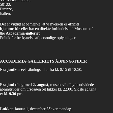
50122,
Firenze,
Italien.
Det er vigtigt at bemærke, at vi hverken er
officiel
hjemmeside
eller har en direkte forbindelse til Museum of
the
Accademia-galleriet
.
Politik for beskyttelse af personlige oplysninger
ACCADEMIA-GALLERIETS ÅBNINGSTIDER
Fra juni
Museets åbningstid er fra kl. 8.15 til 18.50.
Fra juni til og med 2. august
, museet vil tilbyde udvidede
åbningstider om tirsdagen og lukker kl. 22.00. Sidste adgang
er kl.
9.30
pm.
Lukket
: Januar
1
, december
25
hver mandag.