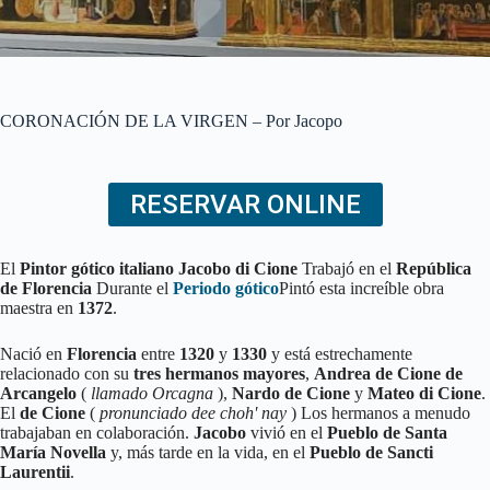
CORONACIÓN DE LA VIRGEN – Por Jacopo
RESERVAR ONLINE
El
Pintor gótico italiano
Jacobo di Cione
Trabajó en el
República
de Florencia
Durante el
Periodo gótico
Pintó esta increíble obra
maestra en
1372
.
Nació en
Florencia
entre
1320
y
1330
y está estrechamente
relacionado con su
tres hermanos mayores
,
Andrea de Cione de
Arcangelo
(
llamado Orcagna
),
Nardo de Cione
y
Mateo di Cione
.
El
de Cione
(
pronunciado dee choh' nay
) Los hermanos a menudo
trabajaban en colaboración.
Jacobo
vivió en el
Pueblo de Santa
María Novella
y, más tarde en la vida, en el
Pueblo de Sancti
Laurentii
.