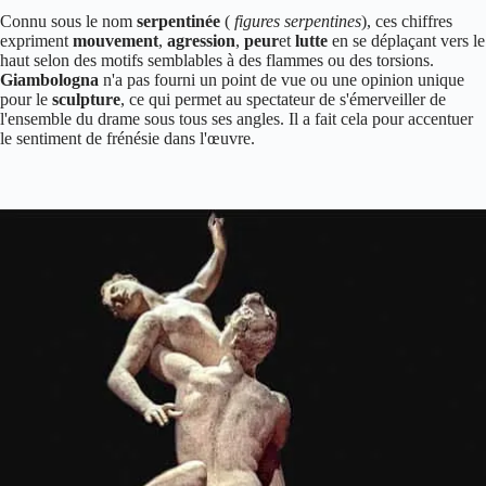
Connu sous le nom
serpentinée
(
figures serpentines
), ces chiffres
expriment
mouvement
,
agression
,
peur
et
lutte
en se déplaçant vers le
haut selon des motifs semblables à des flammes ou des torsions.
Giambologna
n'a pas fourni un point de vue ou une opinion unique
pour le
sculpture
, ce qui permet au spectateur de s'émerveiller de
l'ensemble du drame sous tous ses angles. Il a fait cela pour accentuer
le sentiment de frénésie dans l'œuvre.