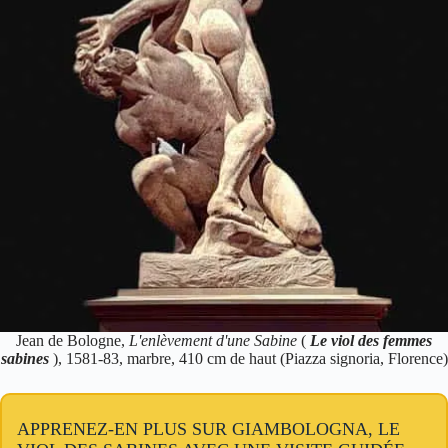
Jean de Bologne,
L'enlèvement d'une Sabine
(
Le viol des femmes
sabines
), 1581-83, marbre, 410 cm de haut (Piazza signoria, Florence)
APPRENEZ-EN PLUS SUR GIAMBOLOGNA, LE