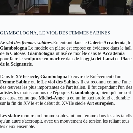
GIAMBOLOGNA, LE VIOL DES FEMMES SABINES
Le viol des femmes sabines
-En entrant dans le
Galerie Accademia
, le
Giambologna
Le modèle en plâtre est exposé en évidence dans le hall
de la
Colosse
.
Giambologna
utilisé ce modèle dans le
Accademia
pour faire le
sculpture en marbre
dans le
Loggia dei Lanzi
en
Place
de la Seigneurie
.
Dans le
XVIe siècle
,
Giambologna
L'œuvre de Enlèvement d'un
Femme Sabine
ou le
Le viol des Sabines
Il est reconnu comme l'une
des œuvres les plus importantes de l'art italien. Il fut cependant l'un des
artistes les moins connus de l'époque.
Giambologna
, bien qu'il ne soit
pas aussi connu que
Michel-Ange
, a eu un impact profond et durable
sur la fin du XVIe et le début du XVIIe siècle
Art européen
.
Les
statue
montre un homme soulevant une femme dans les airs tandis
qu'un autre s'accroupit, avec un mouvement de torsion les reliant tous
les deux ensemble.