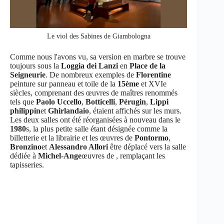
Le viol des Sabines de Giambologna
Comme nous l'avons vu, sa version en marbre se trouve
toujours sous la
Loggia dei Lanzi
en
Place de la
Seigneurie
. De nombreux exemples de
Florentine
peinture sur panneau et toile de la
15ème
et XVIe
siècles, comprenant des œuvres de maîtres renommés
tels que
Paolo Uccello
,
Botticelli
,
Pérugin
,
Lippi
philippin
et
Ghirlandaio
, étaient affichés sur les murs.
Les deux salles ont été réorganisées à nouveau dans le
1980
s, la plus petite salle étant désignée comme la
billetterie et la librairie et les œuvres de
Pontormo
,
Bronzino
et
Alessandro Allori
être déplacé vers la salle
dédiée à
Michel-Ange
œuvres de , remplaçant les
tapisseries.