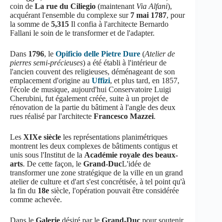
coin de
La rue du Ciliegio
(maintenant
Via Alfani
),
acquérant l'ensemble du complexe sur
7 mai 1787
, pour
la somme de
5,315
Il confia à l'architecte Bernardo
Fallani le soin de le transformer et de l'adapter.
Dans
1796
, le
Opificio delle Pietre Dure
(
Atelier de
pierres semi-précieuses
) a été établi à l'intérieur de
l'ancien couvent des religieuses, déménageant de son
emplacement d'origine au
Uffizi
, et plus tard, en 1857,
l'école de musique, aujourd'hui Conservatoire Luigi
Cherubini, fut également créée, suite à un projet de
rénovation de la partie du bâtiment à l'angle des deux
rues réalisé par l'architecte
Francesco Mazzei
.
Les
XIXe siècle
les représentations planimétriques
montrent les deux complexes de bâtiments contigus et
unis sous l'Institut de la
Académie royale des beaux-
arts
. De cette façon, le
Grand-Duc
L'idée de
transformer une zone stratégique de la ville en un grand
atelier de culture et d'art s'est concrétisée, à tel point qu'à
la fin du
18e
siècle, l'opération pouvait être considérée
comme achevée.
Dans le
Galerie
désiré par le
Grand-Duc
pour soutenir