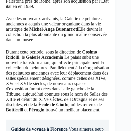
Palestrina près de Rome, après son acquisition par l'État
italien en 1939.
Avec les nouveaux arrivants, la Galerie de peintures
anciennes a acquis une valeur organique dans la vie
artistique de
Michel-Ange Buonarroti
Elle devint la
collection la plus abondante du grand maître conservée
dans un musée.
Durant cette période, sous la direction de
Cosimo
Ridolfi
, le
Galerie Accademia
Le palais subit une
nouvelle transformation, qui affecte principalement la
collection de peintures. Parallèlement à la réorganisation
des peintures anciennes avec leur déplacement dans des
salles spécialement désignées, comme celles des XIVe,
XVe et XVIIe siècles, de nouveaux espaces
d'exposition furent créés dans l'aile gauche de la
Tribune, aujourd'hui connues sous le nom de Salles des
XIIIe et début du XIVe siècles, de l'Orcagna et de ses
disciples, et de la
École de Giotto
, où les œuvres de
Botticelli
et
Pérugin
trouvé un meilleur placement.
Guides de voyage à Florence
Vous aimerez peut-