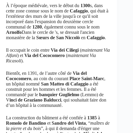
À l’époque médiévale, vers le début du
1300
s, dans
cette zone connue sous le nom de
Cafaggio
, qui était à
l'extérieur des murs de la ville jusqu'à ce qu'il soit
incorporé dans l'expansion du deuxième cercle
communal de
1280
, également connu sous le nom
Arnolfo
Dans le cercle de 's, se dressait l'ancien
monastère de la
Sœurs de San Niccolò
en
Cafaggio
.
Il occupait le coin entre
Via dei Ciliegi
(
maintenant Via
Alfani
) et
Via del Cococomero
(
maintenant Via
Ricasoli
).
Bientôt, en 1391, de l’autre côté de
Via del
Cococomero
, au coin du courant
Place Saint-Marc
,
un hôpital nommé
San Matteo di Cafaggio
a été
construit pour les hommes et les femmes. Il a été
commandé par le
banquier Guglielmo
(Lemmo) de
V
inci de Graziano Balducci
, qui souhaitait faire don
d’un hôpital à la communauté.
La construction du bâtiment a été confiée à
1385
à
Romolo de Bandino
et
Sandro del Vinta
, “
maîtres de
la pierre et du bois
”, à qui il demanda d'ériger une