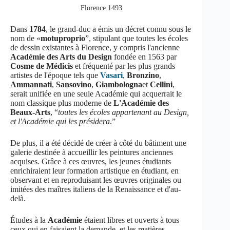
Florence 1493
Dans
1784
, le grand-duc a émis un décret connu sous le
nom de «
motuproprio
”, stipulant que toutes les écoles
de dessin existantes à Florence, y compris l'ancienne
Académie des Arts du Design
fondée en 1563 par
Cosme de Médicis
et fréquenté par les plus grands
artistes de l'époque tels que
Vasari
,
Bronzino
,
Ammannati
,
Sansovino
,
Giambologna
et
Cellini
,
serait unifiée en une seule Académie qui acquerrait le
nom classique plus moderne de
L'Académie des
Beaux-Arts
, “
toutes les écoles appartenant au Design,
et l'Académie qui les présidera
.”
De plus, il a été décidé de créer à côté du bâtiment une
galerie destinée à accueillir les peintures anciennes
acquises. Grâce à ces œuvres, les jeunes étudiants
enrichiraient leur formation artistique en étudiant, en
observant et en reproduisant les œuvres originales ou
imitées des maîtres italiens de la Renaissance et d'au-
delà.
Études à la
Académie
étaient libres et ouverts à tous
ceux qui en faisaient la demande, et les matières