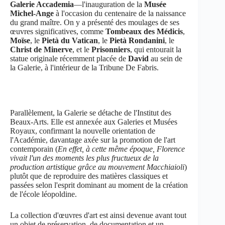
Galerie Accademia
—l'inauguration de la
Musée
Michel-Ange
à l'occasion du centenaire de la naissance
du grand maître. On y a présenté des moulages de ses
œuvres significatives, comme
Tombeaux des Médicis
,
Moïse
, le
Pietà du Vatican
, le
Pietà Rondanini
, le
Christ de Minerve
, et le
Prisonniers
, qui entourait la
statue originale récemment placée de
David
au sein de
la Galerie, à l'intérieur de la Tribune De Fabris.
Parallèlement, la Galerie se détache de l'Institut des
Beaux-Arts. Elle est annexée aux Galeries et Musées
Royaux, confirmant la nouvelle orientation de
l'Académie, davantage axée sur la promotion de l'art
contemporain (
En effet, à cette même époque, Florence
vivait l'un des moments les plus fructueux de la
production artistique grâce au mouvement Macchiaioli
)
plutôt que de reproduire des matières classiques et
passées selon l'esprit dominant au moment de la création
de l'école léopoldine.
La collection d'œuvres d'art est ainsi devenue avant tout
un objet de préservation, de documentation et un