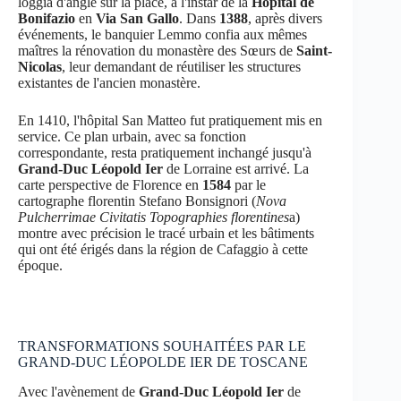
loggia d'angle sur la place, à l'instar de la
Hôpital de
Bonifazio
en
Via San Gallo
. Dans
1388
, après divers
événements, le banquier Lemmo confia aux mêmes
maîtres la rénovation du monastère des Sœurs de
Saint-
Nicolas
, leur demandant de réutiliser les structures
existantes de l'ancien monastère.
En 1410, l'hôpital San Matteo fut pratiquement mis en
service. Ce plan urbain, avec sa fonction
correspondante, resta pratiquement inchangé jusqu'à
Grand-Duc Léopold Ier
de Lorraine est arrivé. La
carte perspective de Florence en
1584
par le
cartographe florentin Stefano Bonsignori (
Nova
Pulcherrimae Civitatis Topographies florentines
a)
montre avec précision le tracé urbain et les bâtiments
qui ont été érigés dans la région de Cafaggio à cette
époque.
TRANSFORMATIONS SOUHAITÉES PAR LE
GRAND-DUC LÉOPOLDE IER DE TOSCANE
Avec l'avènement de
Grand-Duc Léopold Ier
de