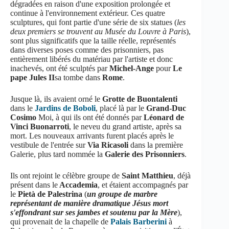
dégradées en raison d'une exposition prolongée et
continue à l'environnement extérieur. Ces quatre
sculptures, qui font partie d'une série de six statues (
les
deux premiers se trouvent au Musée du Louvre à Paris
),
sont plus significatifs que la taille réelle, représentés
dans diverses poses comme des prisonniers, pas
entièrement libérés du matériau par l'artiste et donc
inachevés, ont été sculptés par
Michel-Ange
pour
Le
pape Jules II
sa tombe dans
Rome
.
Jusque là, ils avaient orné le
Grotte de Buontalenti
dans le
Jardins de Boboli
, placé là par le
Grand-Duc
Cosimo
Moi, à qui ils ont été donnés par
Léonard de
Vinci Buonarroti
, le neveu du grand artiste, après sa
mort. Les nouveaux arrivants furent placés après le
vestibule de l'entrée sur
Via Ricasoli
dans la première
Galerie, plus tard nommée la
Galerie des Prisonniers
.
Ils ont rejoint le célèbre groupe de
Saint Matthieu
, déjà
présent dans le
Accademia
, et étaient accompagnés par
le
Pietà de Palestrina
(
un groupe de marbre
représentant de manière dramatique Jésus mort
s'effondrant sur ses jambes et soutenu par la Mère
),
qui provenait de la chapelle de
Palais Barberini
à