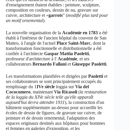
d'enseignement étaient établies : peinture, sculpture,
composition en couleurs, dessin de nu, gravure sur
cuivre, architecture et «
garrots
” (
modifié plus tard pour
un motif ornemental
).
La nouvelle organisation de la
Académie en 1783
a été
établi à l'intérieur de l'ancien hôpital du couvent de San
Matteo, à l'angle de l'actuel
Place Saint-Marc
, dont la
transformation fonctionnelle et distributionnelle a été
confiée à l'architecte
Gaspar Mattia Paoletti
,
professeur d'architecture à l'
Académie
, et ses
collaborateurs
Bernardo Fallani
et
Giuseppe Paoletti
.
Les transformations planifiées et dirigées par
Paoletti
et
ses collaborateurs se sont principalement occupés du
remplissage du 1
IVe siècle
loggia sur
Via del
Cococomero
, maintenant
Via Ricasoli
(
la restauration
de la loggia du XIVe siècle telle qu'elle apparaît
aujourd'hui devra attendre 1931
), la construction d'un
bâtiment supplémentaire au-dessus pour accueillir les
écoles de dessin de figures, de gravure sur cuivre, de
peinture et de dessin ornemental, l'adaptation des
espaces originaux destinés aux hôpitaux pour hommes
et femmes en galeries d'exposition, et les