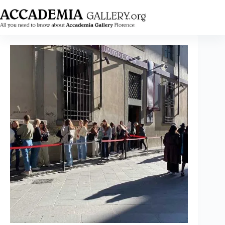
コ
ン
テ
ン
ツ
に
ス
キ
ッ
プ