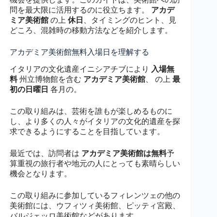
問を最大限に活用するのに役立ちます。
アカデ
ミア美術館
の上
休日
、タイミングのヒント、見
どころ、混雑時の移動方法などを紹介します。
アカデミア美術館無料入場日を理解する
イタリアの文化遺産イニシアチブにより
入場無
料
州立博物館を含む
アカデミア美術館
、 の上
最
初の日曜日
各月の。
この取り組みは、芸術を誰もが楽しめるものに
し、より多くの人々がイタリアの文化的遺産を探
求できるようにすることを目指しています。
最近では、訪問者は
アカデミア美術館は無料
予
算重視の旅行者や地元の人にとっても素晴らしい
機会となります。
この取り組みに参加しているフィレンツェの他の
美術館には、ウフィツィ美術館、ピッティ宮殿、
バルジェッロ美術館などがあります。