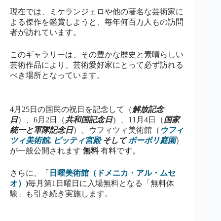
現在では、ミケランジェロや他の著名な芸術家に
よる傑作を鑑賞しようと、毎年何百万人もの訪問
者が訪れています。
このギャラリーは、その豊かな歴史と素晴らしい
芸術作品により、芸術愛好家にとって必ず訪れる
べき場所となっています。
4月25日の国民の祝日を記念して（
解放記念
日
）、6月2日（
共和国記念日
）、11月4日（
国家
統一と軍隊記念日
）、ウフィツィ美術館（
ウフィ
ツィ美術館
,
ピッティ宮殿
そして
ボーボリ庭園
）
が一般公開されます
無料
有料です。
さらに、「
日曜美術館（ドメニカ・アル・ムセ
オ）
)
毎月第1日曜日に入場無料となる「無料体
験」も引き続き実施します。