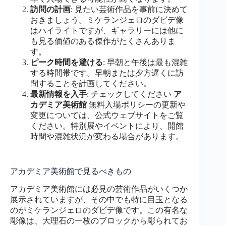
訪問の計画
: 見たい芸術作品を事前に決めて
おきましょう。ミケランジェロのダビデ像
はハイライトですが、ギャラリーには他に
も見る価値のある傑作がたくさんありま
す。
ピーク時間を避ける
: 早朝と午後は最も混雑
する時間帯です。早朝または夕方遅くに訪
問することを計画してください。
最新情報を入手
: チェックしてください
ア
カデミア美術館
無料入場ポリシーの更新や
変更については、公式ウェブサイトをご覧
ください。特別展やイベントにより、開館
時間や混雑状況が変わる場合があります。
アカデミア美術館で見るべきもの
アカデミア美術館には必見の芸術作品がいくつか
展示されていますが、その中でも特に目玉となる
のがミケランジェロのダビデ像です。この有名な
彫像は、大理石の一枚のブロックから彫られてお