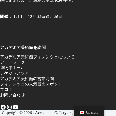
時に閉館します。最終入場は
9.30
午後。
閉鎖
： 1月
1
、 12月
25
毎週月曜日。
アカデミア美術館を訪問
アカデミア美術館フィレンツェについて
アートワーク
博物館ホール
チケットとツアー
アカデミア美術館の営業時間
フィレンツェの人気観光スポット
ブログ
お問い合わせ
Facebook
Instagram
YouTube
Japanese
Copyright © 2026 - Accademia Gallery.org |
プライバシー