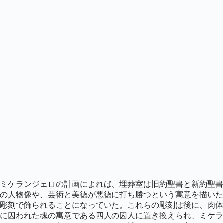
ミケランジェロの計画によれば、埋葬室は旧約聖書と新約聖書
の人物像や、芸術と美徳が悪徳に打ち勝つという寓意を描いた
彫刻で飾られることになっていた。これらの彫刻は後に、肉体
に囚われた魂の寓意である四人の囚人に置き換えられ、ミケラ