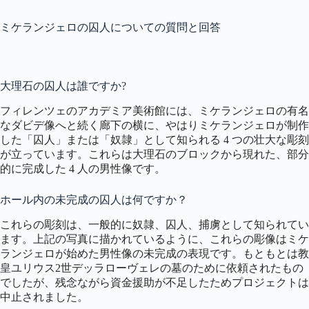
ミケランジェロの囚人についての質問と回答
大理石の囚人は誰ですか?
フィレンツェのアカデミア美術館には、ミケランジェロの有名
なダビデ像へと続く廊下の横に、やはりミケランジェロが制作
した「囚人」または「奴隷」として知られる 4 つの壮大な彫刻
が立っています。これらは大理石のブロックから現れた、部分
的に完成した 4 人の男性像です。
ホール内の未完成の囚人は何ですか？
これらの彫刻は、一般的に奴隷、囚人、捕虜として知られてい
ます。上記の写真に描かれているように、これらの彫像はミケ
ランジェロが始めた男性像の未完成の表現です。もともとは教
皇ユリウス2世デッラローヴェレの墓のために依頼されたもの
でしたが、残念ながら資金援助が不足したためプロジェクトは
中止されました。