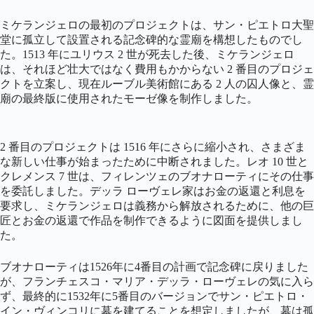
ミケランジェロの最初のプロジェクトは、サン・ピエトロ大聖
堂に孤立して設置される記念碑的な霊廟を構想したものでし
た。1513 年にユリウス 2 世が死去した後、ミケランジェロ
は、それほど壮大ではなく費用もかからない 2 番目のプロジェ
クトを立案し、現在ルーブル美術館にある 2 人の囚人像と、霊
廟の最終版に使用されたモーゼ像を制作しました。
2 番目のプロジェクトは 1516 年にさらに縮小され、さまざま
な新しい仕事が始まったために中断されました。レオ 10 世と
クレメンス 7 世は、フィレンツェのブオナローティにその仕事
を委託しました。デッラ ローヴェレ家はお金の返還と利息を
要求し、ミケランジェロは義務から解放されるために、他の巨
匠とお金の返還で作品を制作できるように図面を提供しまし
た。
ブオナローティは1526年に4番目の計画で記念碑に戻りました
が、フランチェスコ・マリア・デッラ・ローヴェレの気に入ら
ず、最終的に1532年に5番目のバージョンでサン・ピエトロ・
イン・ヴィンコリに墓を建てることを想定しましたが、墓は孤