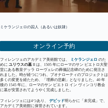
ミケランジェロの囚人（あるいは奴隷）
オンライン予約
フィレンツェのアカデミア美術館では、
ミケランジェロ
のた
めに
ユリウスの墓
II は、1505 年にローマのサン ピエトロ大聖
堂にある教皇デッラ ローヴェレの葬儀記念碑のために発注さ
れました。時が経つにつれ、ブオナローティのプロジェクトは
多くの変更を経たため、「埋葬の悲劇」となりました。40 年
後の 1545 年に、ローマのサン ピエトロ イン ヴィンコリ教会
に墓が安置されてようやく完成しました。
フィレンツェには4つあり、
デビッド
明らかに「未完成」で、
アカデミア美術館に保管されています。