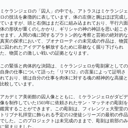
ミケランジェロの「囚人」の中でも、アトラスはミケランジェ
ロの技法を象徴的に表しています。体の左側と腕はほぼ完成し
ていますが、頭と右側はまだ石に組み込まれており、平行六面
体の形状が重くのしかかり、ギリシャの神の神話を思い起こさ
せます。人間の魂に関するプラトン的な考察と芸術の絶対的な
真実の探求において、ブオナローティの未完成の作品は、物質
に囚われたアイデアを解放するために容赦なく掘り下げられ
た、物質との激しい戦いの証拠となります。
この緊張と肉体的な決闘は、ミケランジェロが彫刻家としての
自身の仕事について語った「リマ152」の言葉によって証明さ
れており、彼は自分の仕事を肉体に対する魂の精神的な高揚と
比較しています。
アカデミア美術館の囚人像とともに、ミケランジェロがダビデ
像を制作していた1503年に依頼されたサン・マッテオの彫刻を
鑑賞することができます。この彫刻は、フィレンツェ大聖堂の
トリブナ礼拝堂に飾られる予定の12使徒シリーズの最初の作品
でした。このプロジェクトは未完成のままで、彫刻は前部のみ
に留まりました。