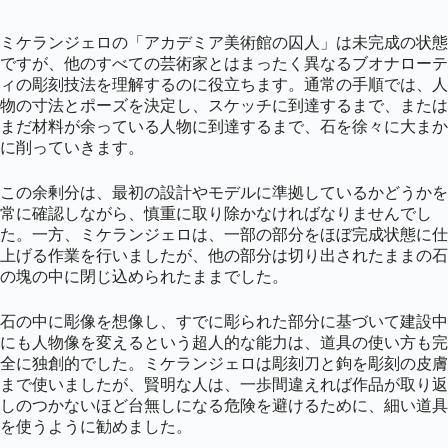
ミケランジェロの「アカデミア美術館の囚人」は未完成の状態
ですが、他のすべての芸術家とはまったく異なるブオナローテ
ィの彫刻技法を理解するのに役立ちます。通常の手順では、人
物の寸法とポーズを決定し、スケッチに到達するまで、または
まだ材料が余っている人物に到達するまで、石を徐々に大まか
に削っていきます。
この余剰分は、最初の設計やモデルに準拠しているかどうかを
常に確認しながら、慎重に取り除かなければなりませんでし
た。一方、ミケランジェロは、一部の部分をほぼ完成状態に仕
上げる作業を行いましたが、他の部分は切り出されたままの石
の塊の中に閉じ込められたままでした。
石の中に彫像を想像し、すでに彫られた部分に基づいて建設中
にも人物像を変えるという超人的な能力は、道具の使い方も完
全に独創的でした。ミケランジェロは彫刻刀と鉤を彫刻の皮膚
まで使いましたが、賢明な人は、一歩間違えれば作品が取り返
しのつかないほど台無しになる危険を避けるために、細い道具
を使うように勧めました。