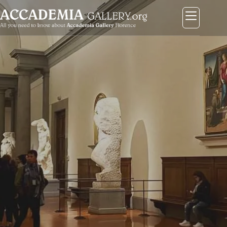
コ
ン
テ
ン
ツ
に
ス
キ
ッ
プ