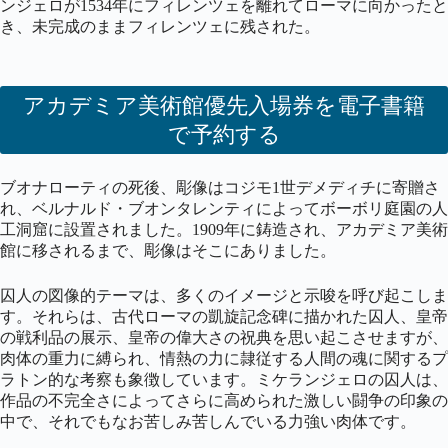
ンジェロが1534年にフィレンツェを離れてローマに向かったと
き、未完成のままフィレンツェに残された。
アカデミア美術館優先入場券を電子書籍
で予約する
ブオナローティの死後、彫像はコジモ1世デメディチに寄贈さ
れ、ベルナルド・ブオンタレンティによってボーボリ庭園の人
工洞窟に設置されました。1909年に鋳造され、アカデミア美術
館に移されるまで、彫像はそこにありました。
囚人の図像的テーマは、多くのイメージと示唆を呼び起こしま
す。それらは、古代ローマの凱旋記念碑に描かれた囚人、皇帝
の戦利品の展示、皇帝の偉大さの祝典を思い起こさせますが、
肉体の重力に縛られ、情熱の力に隷従する人間の魂に関するプ
ラトン的な考察も象徴しています。ミケランジェロの囚人は、
作品の不完全さによってさらに高められた激しい闘争の印象の
中で、それでもなお苦しみ苦しんでいる力強い肉体です。