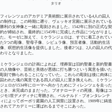
タリオ
フィレンツェのアカデミア美術館に展示されている4人の囚人
の制作は、この時期に遡り、ヴェッキオ宮殿に展示されている
勝利の女神像と一緒に彫刻されました。1542年に別の正式な契
約が締結され、最終的に1545年に完成した作品につながりまし
た。モーゼに加えて、ミケランジェロは、すでに着工されてい
た5つの彫像、聖母子像、シビュラ像、預言者像、活動的生活
像、瞑想的生活像を提供しました。後者2つは、2人の囚人の代
わりとなりました。
ミケランジェロの計画によれば、埋葬室は旧約聖書と新約聖書
の人物像や、芸術と美徳が悪徳に打ち勝つという寓意を描いた
彫刻で飾られることになっていた。これらの彫刻は後に肉体に
囚われた魂の寓意である四人の囚人に置き換えられ、ミケラン
ジェロが1534年にローマへ向かうためにフィレンツェを去った
とき、未完成のままだった。ブオナローティの死後、彫像はコ
ジモ1世デメディチに寄贈され、ベルナルド・ブオンタレンテ
ィによってボーボリ庭園の人工洞窟に設置され、1909年に鋳造
されてアカデミーに運ばれるまでそこにあった。