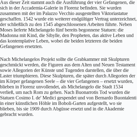
Aus dieser Zeit stammt auch die Ausführung der vier Gefangenen, die
sich in der Accademia-Galerie in Florenz befinden. Sie wurden
zusammen mit der im Palazzo Vecchio ausgestellten Viktoriastatue
geschaffen. 1542 wurde ein weiterer endgültiger Vertrag unterzeichnet,
der schließlich zu den 1545 abgeschlossenen Arbeiten führte. Neben
Moses lieferte Michelangelo fünf bereits begonnene Statuen: die
Madonna mit Kind, die Sibylle, den Propheten, das aktive Leben und
das kontemplative Leben, wobei die beiden letzteren die beiden
Gefangenen ersetzten.
Nach Michelangelos Projekt sollte die Grabkammer mit Skulpturen
geschmückt werden, die Figuren aus dem Alten und Neuen Testament
sowie Allegorien der Künste und Tugenden darstellen, die über die
Laster triumphieren. Diese Skulpturen, die später durch Allegorien der
im Körper gefangenen Seele – die vier Gefangenen – ersetzt wurden,
blieben in Florenz unvollendet, als Michelangelo die Stadt 1534
verließ, um nach Rom zu gehen. Nach Buonarrotis Tod wurden die
Statuen Cosimo I. de' Medici gespendet und von Bernardo Buontalenti
in einer künstlichen Höhle im Boboli-Garten aufgestellt, wo sie
blieben, bis sie 1909 durch Abgüsse ersetzt und in die Akademie
gebracht wurden.