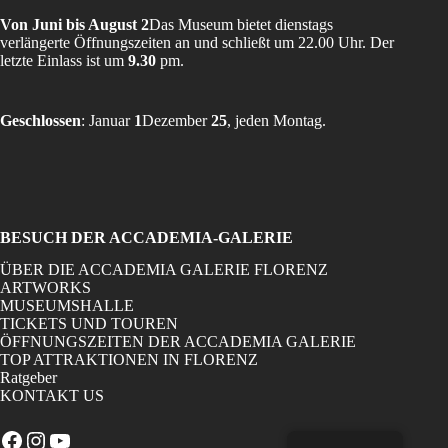
Von Juni bis August 2
Das Museum bietet dienstags
verlängerte Öffnungszeiten an und schließt um 22.00 Uhr. Der
letzte Einlass ist um
9.30
pm.
Geschlossen
: Januar
1
Dezember
25
, jeden Montag.
BESUCH DER ACCADEMIA-GALERIE
ÜBER DIE ACCADEMIA GALERIE FLORENZ
ARTWORKS
MUSEUMSHALLE
TICKETS UND TOUREN
ÖFFNUNGSZEITEN DER ACCADEMIA GALERIE
TOP ATTRAKTIONEN IN FLORENZ
Ratgeber
KONTAKT US
Facebook
Instagram
YouTube