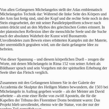
Von allen Gefangenen Michelangelos stellt der Atlas emblematisch
Michelangelos Technik dar: Während die linke Seite des Körpers und
der Arm fast fertig sind, sind der Kopf und die rechte Seite noch in den
Stein eingearbeitet, der mit seiner Parallelepipedform schwer nach
unten drückt und an den Mythos des griechischen Gottes erinnert. In
der platonischen Reflexion über die menschliche Seele und die Suche
nach der absoluten Wahrheit der Kunst wird Buonarrotis
Unvollendetes zum Beweis eines erbitterten Kampfes mit der Materie,
der unermüdlich gegraben wird, um die darin gefangene Idee zu
befreien.
Von dieser Spannung – und diesem körperlichen Duell – zeugen die
Worte, mit denen Michelangelo in Rima 152 von seiner Arbeit als
Bildhauer sprach und sein Vorgehen mit der spirituellen Erhebung der
Seele über das Fleisch verglich.
Zusammen mit den Gefangenen können Sie in der Galerie der
Accademia die Skulptur des Heiligen Matteo bewundern, die 1503 bei
Michelangelo in Auftrag gegeben wurde – als der Meister am David
arbeitete – als erste einer Reihe von zwölf Aposteln, die für die
Kapellen der Tribuna des Florentiner Doms bestimmt waren: Das
Projekt blieb unvollendet, ebenso wie die Statue, von der nur der
vordere Teil gemeißelt war.