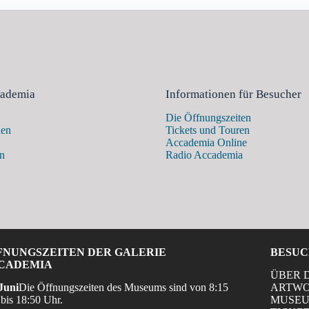
cademia
Informationen für Besucher
Die Öffnungszeiten
len
Tickets und Touren
Accademia Online
en
Radio Accademia
FNUNGSZEITEN DER GALERIE
BESUC
CADEMIA
ÜBER 
Juni
Die Öffnungszeiten des Museums sind von 8:15
ARTW
bis 18:50 Uhr.
MUSEU