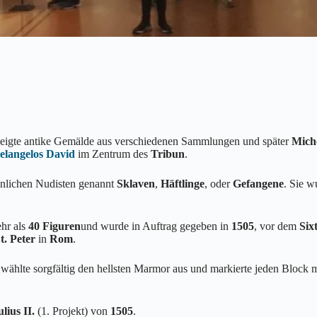
zeigte antike Gemälde aus verschiedenen Sammlungen und später
Mich
elangelos
David
im Zentrum des
Tribun
.
lichen Nudisten genannt
Sklaven
,
Häftlinge
, oder
Gefangene
. Sie 
hr als
40 Figuren
und wurde in Auftrag gegeben in
1505
, vor dem
Six
t. Peter
in
Rom
.
wählte sorgfältig den hellsten Marmor aus und markierte jeden Block m
lius II.
(1. Projekt) von
1505
.