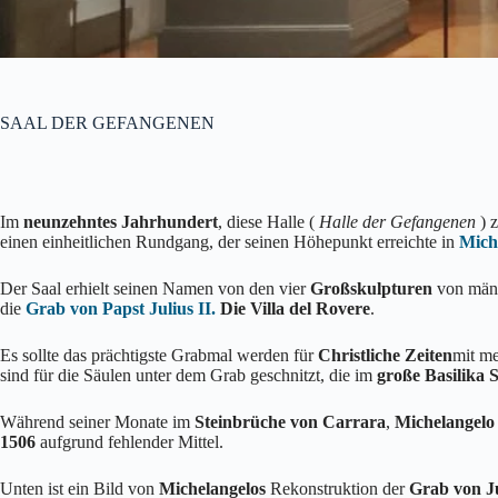
SAAL DER GEFANGENEN
Im
neunzehntes Jahrhundert
, diese Halle (
Halle der Gefangenen
) 
einen einheitlichen Rundgang, der seinen Höhepunkt erreichte in
Mich
Der Saal erhielt seinen Namen von den vier
Großskulpturen
von männ
die
Grab von Papst Julius II.
Die Villa del Rovere
.
Es sollte das prächtigste Grabmal werden für
Christliche Zeiten
mit me
sind für die Säulen unter dem Grab geschnitzt, die im
große Basilika S
Während seiner Monate im
Steinbrüche von Carrara
,
Michelangelo
1506
aufgrund fehlender Mittel.
Unten ist ein Bild von
Michelangelos
Rekonstruktion der
Grab von Ju