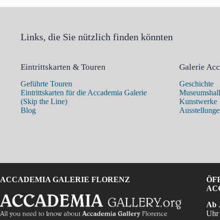
Links, die Sie nützlich finden könnten
Eintrittskarten & Touren
Galerie Ac
Geführte Touren
Geschichte
Eintrittskarten für die Accademia Galerie
Museumshal
(Skip the Line)
Kunstwerke
Blog
Ausstellung
ACCADEMIA GALERIE FLORENZ
ÖF
AC
Ab 
Uhr 