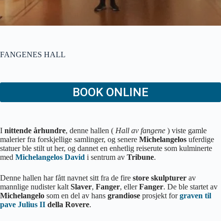
FANGENES HALL
BOOK ONLINE
I
nittende århundre
, denne hallen (
Hall av fangene
) viste gamle
malerier fra forskjellige samlinger, og senere
Michelangelos
uferdige
statuer ble stilt ut her, og dannet en enhetlig reiserute som kulminerte
med
Michelangelos
David
i sentrum av
Tribune
.
Denne hallen har fått navnet sitt fra de fire
store skulpturer
av
mannlige nudister kalt
Slaver
,
Fanger
, eller
Fanger
. De ble startet av
Michelangelo
som en del av hans
grandiose
prosjekt for
graven til
pave Julius II
della Rovere
.