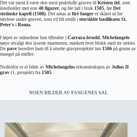
Det var ment å være den mest praktfulle graven til
Kristen tid
, som
inneholder mer enn
40 figurer
, og ble tatt i bruk
1505
, før
Det
sixtinske kapell (1508)
. Det antas at
fire fanger
er skåret ut for
søylene under graven, som vil bli utstilt i
storslåtte basilikaen St.
Peter's
i
Roma
.
I løpet av månedene han tilbrakte i
Carrara-brudd
,
Michelangelo
nøye utvalgt den lyseste marmoren, markert hver blokk med tre sirkler.
De
pave
beordret ham til å utsette gravprosjektet inn
1506
på grunn av
mangel på midler.
Nedenfor er et bilde av
Michelangelos
rekonstruksjon av
Julius II
grav
(1. prosjekt) fra
1505
.
NOEN BILDER AV FANGENES SAL