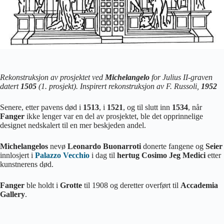
Rekonstruksjon av prosjektet ved
Michelangelo
for Julius II-graven
datert
1505
(1. prosjekt). Inspirert rekonstruksjon av F. Russoli,
1952
Senere, etter pavens død i
1513
, i
1521
, og til slutt inn
1534
, når
Fanger
ikke lenger var en del av prosjektet, ble det opprinnelige
designet nedskalert til en mer beskjeden andel.
Michelangelos
nevø
Leonardo Buonarroti
donerte fangene og
Seier
innlosjert i
Palazzo Vecchio
i dag til
hertug Cosimo
Jeg Medici
etter
kunstnerens død.
Fanger
ble holdt i
Grotte
til 1908 og deretter overført til
Accademia
Gallery
.