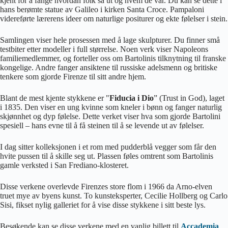
kjent for å fange hvordan folk så ut og hvem de var. Du kan se dette i
hans berømte statue av Galileo i kirken Santa Croce. Pampaloni
videreførte lærerens ideer om naturlige positurer og ekte følelser i stein.
Samlingen viser hele prosessen med å lage skulpturer. Du finner små
testbiter etter modeller i full størrelse. Noen verk viser Napoleons
familiemedlemmer, og forteller oss om Bartolinis tilknytning til franske
kongelige. Andre fanger ansiktene til russiske adelsmenn og britiske
tenkere som gjorde Firenze til sitt andre hjem.
Blant de mest kjente stykkene er "
Fiducia i Dio
” (Trust in God), laget
i 1835. Den viser en ung kvinne som kneler i bønn og fanger naturlig
skjønnhet og dyp følelse. Dette verket viser hva som gjorde Bartolini
spesiell – hans evne til å få steinen til å se levende ut av følelser.
I dag sitter kolleksjonen i et rom med pudderblå vegger som får den
hvite pussen til å skille seg ut. Plassen føles omtrent som Bartolinis
gamle verksted i San Frediano-klosteret.
Disse verkene overlevde Firenzes store flom i 1966 da Arno-elven
truet mye av byens kunst. To kunsteksperter, Cecilie Hollberg og Carlo
Sisi, fikset nylig galleriet for å vise disse stykkene i sitt beste lys.
Besøkende kan se disse verkene med en vanlig billett til
Accademia