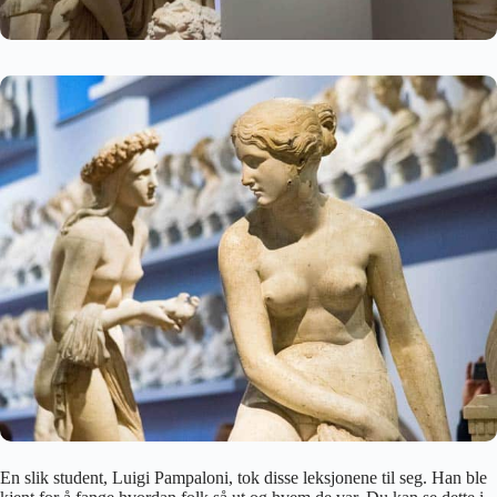
En slik student, Luigi Pampaloni, tok disse leksjonene til seg. Han ble