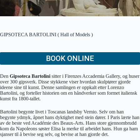
GIPSOTECA BARTOLINI ( Hall of Models )
BOOK ONLINE
Den
Gipsoteca Bartolini
sitter i Firenzes Accademia Gallery, og huser
over 300 gipsverk. Disse stykkene viser hvordan skulptører gjorde
ideene sine til kunst. Denne samlingen er oppkalt etter Lorenzo
Bartolini, og forteller historien om en håndverker som formet italiensk
kunst fra 1800-tallet.
Bartolini begynte livet i Toscanas landsby Vernio. Selv om han
begynte ydmyk, åpnet hans dyktighet med stein dører. I Paris lærte han
av de beste ved Académie des Beaux-Arts. Hans store gjennombrudd
kom da Napoleons søster Elisa la merke til arbeidet hans. Hun ga ham
sjanser til å bevise seg selv, og bevise at han gjorde det.