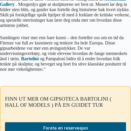
Gallery
. Morgenlys gjør at skulpturene ser best ut. Museet lar deg ta
bilder uten blits, og guider kan fortelle deg historiene bak hvert stykke.
Skilt på forskjellige språk hjelper til med å forklare de kritiske verkene,
og spesielle omvisninger kan lære deg enda mer om hvordan disse
artistene jobbet.
Samlingen viser mer enn bare kunst – den forteller oss om en tid da
Firenze var full av kunstnere og tenkere fra hele Europa. Disse
gipsarbeidene var mer enn øvingsstykker. De var
undervisningsverktøy, og viste elevene hvordan de fange menneskets
ånd i stein.
Bartolini
og Pampaloni bidro til å endre hvordan folk
tenkte på skulptur, og beveget seg bort fra stive klassiske positurer til
noe mer virkelighetstro."
FINN UT MER OM GIPSOTECA BARTOLINI (
HALL OF MODELS ) PÅ EN GUIDET TUR
Foreta en reservasjon