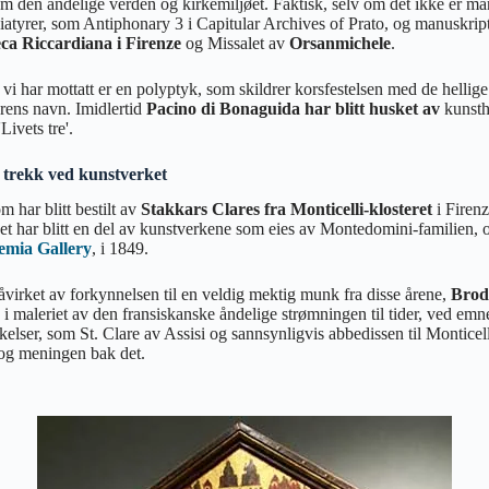
 den åndelige verden og kirkemiljøet. Faktisk, selv om det ikke er man
iatyrer, som Antiphonary 3 i Capitular Archives of Prato, og manuskript
eca Riccardiana i Firenze
og Missalet av
Orsanmichele
.
vi har mottatt er en polyptyk, som skildrer korsfestelsen med de hellig
rens navn. Imidlertid
Pacino di Bonaguida har blitt husket av
kunsth
Livets tre'.
ke trekk ved kunstverket
om har blitt bestilt av
Stakkars Clares fra Monticelli-klosteret
i Firenze
t har blitt en del av kunstverkene som eies av Montedomini-familien, og
emia Gallery
, i 1849.
påvirket av forkynnelsen til en veldig mektig munk fra disse årene,
Brode
i maleriet av den fransiskanske åndelige strømningen til tider, ved emne
kelser, som St. Clare av Assisi og sannsynligvis abbedissen til Montice
og meningen bak det.