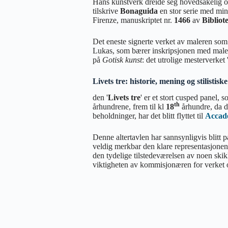
Hans kunstverk dreide seg hovedsakelig om
tilskrive
Bonaguida
en stor serie med min
Firenze, manuskriptet nr.
1466
av
Bibliot
Det eneste signerte verket av maleren som 
Lukas, som bærer inskripsjonen med male
på
Gotisk kunst
: det utrolige mesterverket '
Livets tre: historie, mening og stilistis
den '
Livets tre
' er et stort cusped panel, s
th
århundrene, frem til kl
18
århundre, da de
beholdninger, har det blitt flyttet til
Accad
Denne altertavlen har sannsynligvis blitt 
veldig merkbar den klare representasjonen 
den tydelige tilstedeværelsen av noen skik
viktigheten av kommisjonæren for verket 