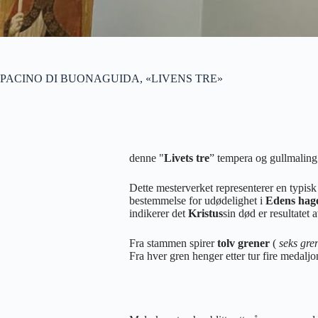
PACINO DI BUONAGUIDA, «LIVENS TRE»
denne "
Livets tre
” tempera og gullmaling
Dette mesterverket representerer en typis
bestemmelse for udødelighet i
Edens hag
indikerer det
Kristus
sin død er resultatet 
Fra stammen spirer
tolv grener
(
seks gre
Fra hver gren henger etter tur fire medalj