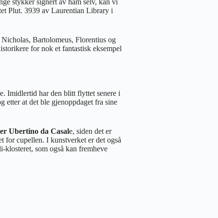
ge stykker signert av ham selv, kan vi
et Plut. 3939 av Laurentian Library i
e Nicholas, Bartolomeus, Florentius og
istorikere for nok et fantastisk eksempel
. Imidlertid har den blitt flyttet senere i
 etter at det ble gjenoppdaget fra sine
r Ubertino da Casal
e, siden det er
t for cupellen. I kunstverket er det også
lli-klosteret, som også kan fremheve