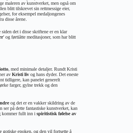
sige maleren av kunstverket, men også om
n blitt tilskrevet sin rettmessige eier,
egelser, for eksempel medaljongenes
ra disse årene.
iden det i disse skriftene er en klar
er
' og førtiåtte meditasjoner, som har blitt
otto
, med minimale detaljer. Rundt Kristi
ener av
Kristi liv
og hans dyder. Det eneste
nt tidligere, kan panelet generelt
ørke farger, gylne trekk og den
ndre
og det er en vakker skildring av de
 ser på dette fantastiske kunstverket, kan
g kommer fullt inn i
spiritistisk følelse av
ke gotiske epoken, og den vil fortsette å