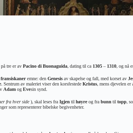
 på tre er av
Pacino di Buonaguida
, dating til ca
1305
–
1310
, og nå e
k
fransiskaner
emne: den
Genesis
av skapelse og fall, med korset av
Je
e
. Sentrum av maleriet viser den korsfestede
Kristus
, mens djevelen er 
av
Adam
og
Eve
sin synd.
ner fra hver side
), skal leses fra
Igjen
til
høyre
og fra
bunn
til
topp
, s
onger som representerer bibelske begivenheter.