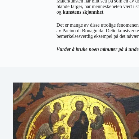
Malerkunsten har blitt sett på som en av
blande farger, har menneskeheten vært i st
og
kunstens skjønnhet
.
Det er mange av disse utrolige fenomenene
av Pacino di Bonaguida. Dette kunstverket
bemerkelsesverdig eksempel på det nåvær
Vurder å bruke noen minutter på å undersø