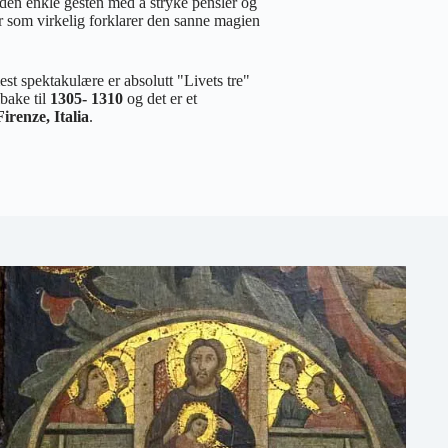
en enkle gesten med å stryke pensler og
er som virkelig forklarer den sanne magien
st spektakulære er absolutt "Livets tre"
lbake til
1305- 1310
og det er et
irenze, Italia
.