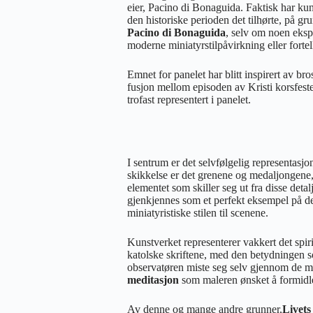
eier, Pacino di Bonaguida. Faktisk har ku
den historiske perioden det tilhørte, på gru
Pacino di Bonaguida
, selv om noen eksp
moderne miniatyrstilpåvirkning eller fortel
Emnet for panelet har blitt inspirert av b
fusjon mellom episoden av Kristi korsfest
trofast representert i panelet.
I sentrum er det selvfølgelig representasj
skikkelse er det grenene og medaljongene, 
elementet som skiller seg ut fra disse detal
gjenkjennes som et perfekt eksempel på de
miniatyristiske stilen til scenene.
Kunstverket representerer vakkert det spir
katolske skriftene, med den betydningen so
observatøren miste seg selv gjennom de ma
meditasjon
som maleren ønsket å formidl
Av denne og mange andre grunner,
Livets