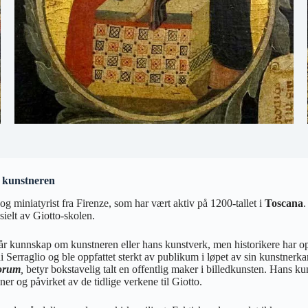
il kunstneren
g miniatyrist fra Firenze, som har vært aktiv på 1200-tallet i
Toscana
.
ielt av Giotto-skolen.
 vår kunnskap om kunstneren eller hans kunstverk, men historikere har o
Serraglio og ble oppfattet sterkt av publikum i løpet av sin kunstnerkarri
torum
,
betyr bokstavelig talt en offentlig maker i billedkunsten. Hans kun
oner og påvirket av de tidlige verkene til Giotto.