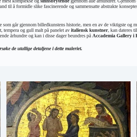
 de mest komplekse og
sinnsbrytende
gjennom alle århundrer. Gjennom d
and til å formidle slike fascinerende og sammensatte abstrakte konsept
 som går gjennom billedkunstens historie, men en av de viktigste og me
, tempera og gull malt på panelet av
italiensk kunstner
, kan dateres ti
ende århundre og kan i disse dager beundres på
Accademia Gallery i F
ke de utallige detaljene i dette maleriet.