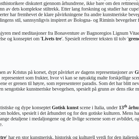
nsthistorikere diskutert gjennom århundrene, ikke bare om den rettmes
nn av dets komplekse stiltrekk. Etter lang forskning og studier har cupelle
erter har fremhevet de klare påvirkningene fra andre kunstneriske bev
lingens stil, sannsynligvis inspirert av Bologna- og Riminis bevegelser f
rosjyren med meditasjoner fra Bonaventure av Bagnoregios Lignum Vitae s
else og konseptet om '
Livets tre
'. Spesielt refererer teksten til tolv '
gren
onen av Kristus på korset, dypt påvirket av dagens representasjoner av
Gi
representert som frukter, hvor vi kan se nøyaktig malte forskjellige sc
jene er grenen til høyre, som representerer paradis. Som det har blitt nev
n sengotiske kunstneriske bevegelsen, spesielt på grunn av dens rike m
th
itistiske og dype konseptet
Gotisk kunst
scene i Italia, under
13
århu
m holdes, spesielt i det århundret og for den gotiske kulturen. Mens han
nge detaljene i medaljongene og de livlige scenene som er avbildet, o
e.
 tre
' har en stor kunstnerisk, historisk og kulturell verdi for den italiens