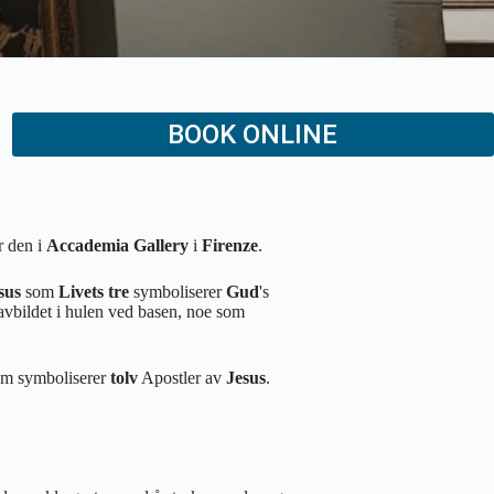
BOOK ONLINE
r den i
Accademia Gallery
i
Firenze
.
sus
som
Livets tre
symboliserer
Gud
's
avbildet i hulen ved basen, noe som
om symboliserer
tolv
Apostler av
Jesus
.