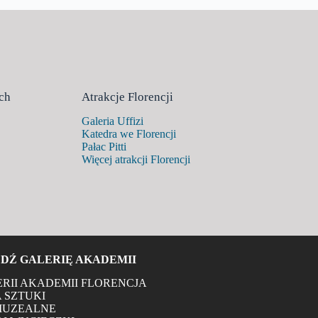
ch
Atrakcje Florencji
Galeria Uffizi
Katedra we Florencji
Pałac Pitti
Więcej atrakcji Florencji
DŹ GALERIĘ AKADEMII
ERII AKADEMII FLORENCJA
 SZTUKI
MUZEALNE