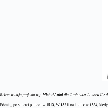
Rekonstrukcja projektu wg.
Michał Anioł
dla Grobowca Juliusza II z 
Później, po śmierci papieża w
1513
, W
1521
i na koniec w
1534
, kied