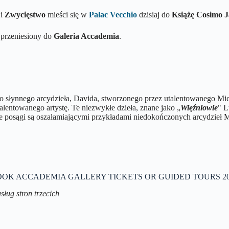
 i
Zwycięstwo
mieści się w
Pałac Vecchio
dzisiaj do
Książę Cosimo
J
 przeniesiony do
Galeria Accademia
.
o słynnego arcydzieła, Davida, stworzonego przez utalentowanego Mi
alentowanego artystę. Te niezwykłe dzieła, znane jako „
Więźniowie
" L
 posągi są oszałamiającymi przykładami niedokończonych arcydzieł M
OOK ACCADEMIA GALLERY TICKETS OR GUIDED TOURS 20
sług stron trzecich