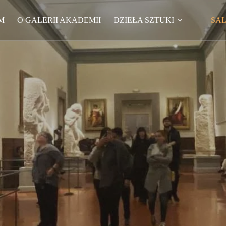
M
O GALERII AKADEMII
DZIEŁA SZTUKI
SA