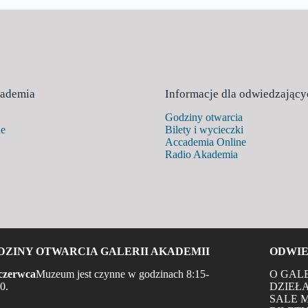
cademia
Informacje dla odwiedzający
Godziny otwarcia
ne
Bilety i wycieczki
Accademia Online
Radio Akademia
DZINY OTWARCIA GALERII AKADEMII
ODWIE
czerwca
Muzeum jest czynne w godzinach 8:15-
O GAL
0.
DZIEŁA
SALE 