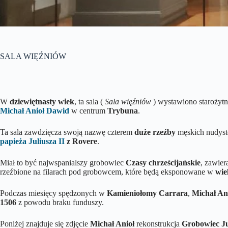
SALA WIĘŹNIÓW
W
dziewiętnasty wiek
, ta sala (
Sala więźniów
) wystawiono starożytn
Michał Anioł
Dawid
w centrum
Trybuna
.
Ta sala zawdzięcza swoją nazwę czterem
duże rzeźby
męskich nudys
papieża Juliusza II
z Rovere
.
Miał to być najwspanialszy grobowiec
Czasy chrześcijańskie
, zawier
rzeźbione na filarach pod grobowcem, które będą eksponowane w
wie
Podczas miesięcy spędzonych w
Kamieniołomy Carrara
,
Michał An
1506
z powodu braku funduszy.
Poniżej znajduje się zdjęcie
Michał Anioł
rekonstrukcja
Grobowiec Ju