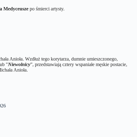
a Medyceusze
po śmierci artysty.
chała Anioła. Wzdłuż tego korytarza, dumnie umieszczonego,
ub "
Niewolnicy
”, przedstawiają cztery wspaniałe męskie postacie,
ichała Anioła.
26