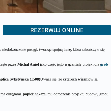
REZERWUJ ONLINE
 niedokończone posągi, tworząc spójną trasę, która zakończyła się
częte przez
Michał Anioł
jako część jego
wspaniały
projekt dla
grób
plica Sykstyńska (1508)
Uważa się, że
czterech więźniów
są
zema okręgami.
papież
nakazał mu odroczenie projektu budowy grobu