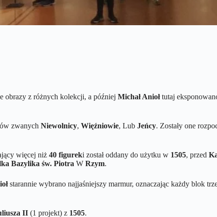
e obrazy z różnych kolekcji, a później
Michał Anioł
tutaj eksponowano
tów zwanych
Niewolnicy
,
Więźniowie
, Lub
Jeńcy
. Zostały one rozpo
ający więcej niż
40 figurek
i został oddany do użytku w
1505
, przed
Ka
lka Bazylika św. Piotra
W
Rzym
.
ioł
starannie wybrano najjaśniejszy marmur, oznaczając każdy blok tr
liusza II
(1 projekt) z
1505
.