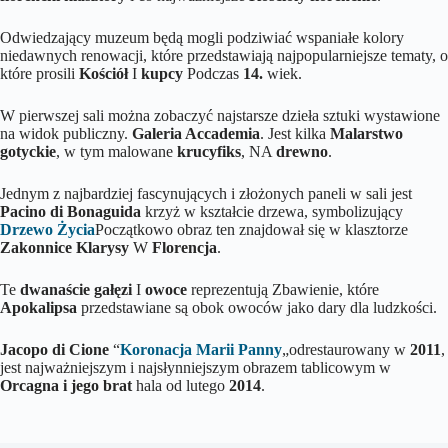
Odwiedzający muzeum będą mogli podziwiać wspaniałe kolory
niedawnych renowacji, które przedstawiają najpopularniejsze tematy, o
które prosili
Kościół
I
kupcy
Podczas
14.
wiek.
W pierwszej sali można zobaczyć najstarsze dzieła sztuki wystawione
na widok publiczny.
Galeria Accademia
. Jest kilka
Malarstwo
gotyckie
, w tym malowane
krucyfiks
, NA
drewno
.
Jednym z najbardziej fascynujących i złożonych paneli w sali jest
Pacino di Bonaguida
krzyż w kształcie drzewa, symbolizujący
Drzewo Życia
Początkowo obraz ten znajdował się w klasztorze
Zakonnice Klarysy
W
Florencja
.
Te
dwanaście gałęzi
I
owoce
reprezentują Zbawienie, które
Apokalipsa
przedstawiane są obok owoców jako dary dla ludzkości.
Jacopo di Cione
“
Koronacja Marii Panny
„odrestaurowany w
2011
,
jest najważniejszym i najsłynniejszym obrazem tablicowym w
Orcagna i jego brat
hala od lutego
2014
.