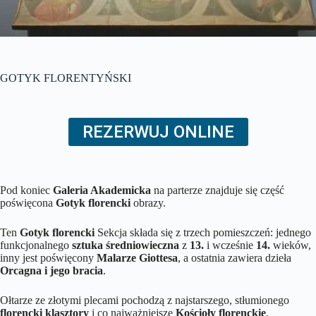
GOTYK FLORENTYŃSKI
REZERWUJ ONLINE
Pod koniec
Galeria Akademicka
na parterze znajduje się część
poświęcona
Gotyk florencki
obrazy.
Ten
Gotyk florencki
Sekcja składa się z trzech pomieszczeń: jednego
funkcjonalnego
sztuka średniowieczna
z
13.
i wcześnie
14.
wieków,
inny jest poświęcony
Malarze Giottesa
, a ostatnia zawiera dzieła
Orcagna i jego bracia
.
Ołtarze ze złotymi plecami pochodzą z najstarszego, stłumionego
florencki
klasztory
i co najważniejsze
Kościoły florenckie
.