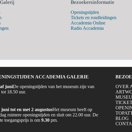
Galerij
Bezoekersinformatie
s
Openingstijden
n
Tickets en rondleidingen
n
Accademia Online
ingen
Radio Accademia
ENINGSTIJDEN ACCADEMIA GALERIE
BEZOE
af juni
De openingstijden van het museum zijn van
OVER 
 tot 18.50 uur.
ARTW
MUSE
TICKE
OPENI
juni tot en met 2 augustus
Het museum heeft op
TOPAT
dag ruimere openingstijden en sluit om 22.00 uur. De
BLOG
ste toegangsprijs is om
9.30
pm.
CONTA