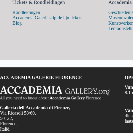
Tickets & Rondleidingen
Accademia 
Rondleidingen
Geschiedeni
Accademia Galerij skip de lijn tickets
Museumzale
Blog
Kunstwerke
Tentoonstell
ACCADEMIA GALERIE FLORENCE
OP
Van
8.15
Galleria dell'Accademia di Firenze,
Van 
Via Ricasoli 58/60,
dins
50122,
laat
Florence,
Italië.