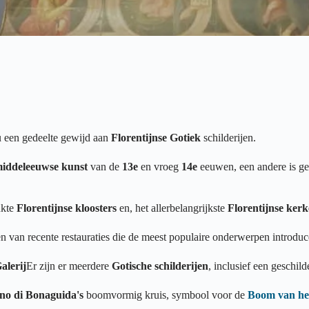
 een gedeelte gewijd aan
Florentijnse Gotiek
schilderijen.
iddeleeuwse kunst
van de
13e
en vroeg
14e
eeuwen, een andere is g
ukte
Florentijnse
kloosters
en, het allerbelangrijkste
Florentijnse ker
 van recente restauraties die de meest populaire onderwerpen introdu
alerij
Er zijn er meerdere
Gotische schilderijen
, inclusief een geschil
no di Bonaguida's
boomvormig kruis, symbool voor de
Boom van he