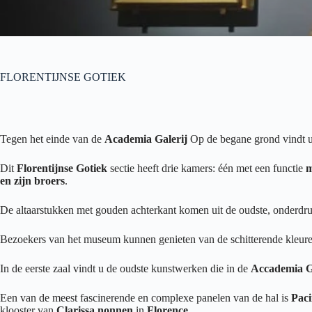
FLORENTIJNSE GOTIEK
Tegen het einde van de
Academia Galerij
Op de begane grond vindt u
Dit
Florentijnse Gotiek
sectie heeft drie kamers: één met een functie
m
en zijn broers
.
De altaarstukken met gouden achterkant komen uit de oudste, onderdr
Bezoekers van het museum kunnen genieten van de schitterende kleuren
In de eerste zaal vindt u de oudste kunstwerken die in de
Accademia G
Een van de meest fascinerende en complexe panelen van de hal is
Paci
klooster van
Clarissa nonnen
in
Florence
.