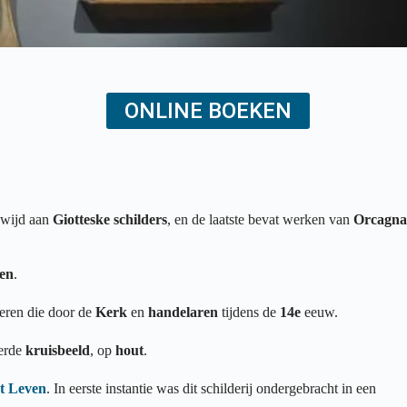
ONLINE BOEKEN
ewijd aan
Giotteske schilders
, en de laatste bevat werken van
Orcagna
ken
.
ceren die door de
Kerk
en
handelaren
tijdens de
14e
eeuw.
derde
kruisbeeld
, op
hout
.
t Leven
. In eerste instantie was dit schilderij ondergebracht in een