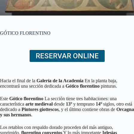
GÓTICO FLORENTINO
RESERVAR ONLINE
Hacia el final de la
Galería de la Academia
En la planta baja,
encontrará una sección dedicada a
Gótico florentino
pinturas.
Este
Gótico florentino
La sección tiene tres habitaciones: una
característica
arte medieval
desde
13º
y temprano
14º
siglos, otro está
dedicado a
Pintores giottescos
, y el último contiene obras de
Orcagna
y sus hermanos
.
Los retablos con respaldo dorado proceden del más antiguo,
suprimido.
florentino
conventos
Y lo más importante
Iglesias