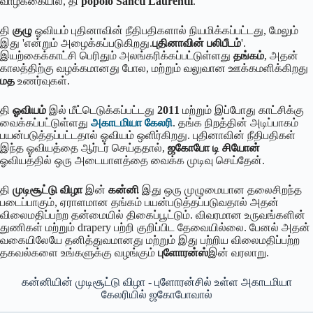
வாழ்க்கையில், தி
popolo Sancti Laurentii
.
தி
குழு
ஓவியம் புதினாவின் நீதிபதிகளால் நியமிக்கப்பட்டது, மேலும்
இது 'என்றும் அழைக்கப்படுகிறது.
புதினாவின் பலிபீடம்
'.
இயற்கைக்காட்சி பெரிதும் அலங்கரிக்கப்பட்டுள்ளது
தங்கம்
, அதன்
காலத்திற்கு வழக்கமானது போல, மற்றும் வலுவான ஊக்கமளிக்கிறது
மத
உணர்வுகள்.
தி
ஓவியம்
இல் மீட்டெடுக்கப்பட்டது
2011
மற்றும் இப்போது காட்சிக்கு
வைக்கப்பட்டுள்ளது
அகாடமியா கேலரி
. தங்க நிறத்தின் அடிப்பாகம்
பயன்படுத்தப்பட்டதால் ஓவியம் ஒளிர்கிறது. புதினாவின் நீதிபதிகள்
இந்த ஓவியத்தை ஆர்டர் செய்ததால்,
ஜகோபோ டி சியோன்
ஓவியத்தில் ஒரு அடையாளத்தை வைக்க முடிவு செய்தேன்.
தி
முடிசூட்டு விழா
இன்
கன்னி
இது ஒரு முழுமையான தலைசிறந்த
படைப்பாகும், ஏராளமான தங்கம் பயன்படுத்தப்படுவதால் அதன்
விலைமதிப்பற்ற தன்மையில் திகைப்பூட்டும். விவரமான உருவங்களின்
துணிகள் மற்றும் drapery பற்றி குறிப்பிட தேவையில்லை. பேனல் அதன்
வகையிலேயே தனித்துவமானது மற்றும் இது பற்றிய விலைமதிப்பற்ற
தகவல்களை உங்களுக்கு வழங்கும்
புளோரன்ஸ்
இன் வரலாறு.
கன்னியின் முடிசூட்டு விழா - புளோரன்சில் உள்ள அகாடமியா
கேலரியில் ஜகோபோவால்