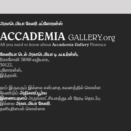
அகாடெமியா கேலரி ஃப்ளோரன்ஸ்
கேலரியா டெல் அகாடெமியா டி ஃபயர்ன்ஸ்,
ரிகாசோலி 58/60 வழியாக,
50122,
புளோரன்ஸ்,
இத்தாலி.
நாம் இருவரும் இல்லை என்பதை கவனத்தில் கொள்ள
வேண்டும்
அதிகாரப்பூர்வ
இணையதளம்
அருங்காட்சியகத்துடன் நேரடி தொடர்பு
இல்லை
அகாடமியா கேலரி
.
தனியுரிமைக் கொள்கை