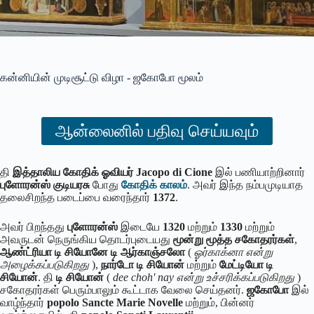
கன்னியின் முடிசூட்டு விழா - ஜகோபோ மூலம்
ஆன்லைனில் பதிவு செய்யவும்
தி
இத்தாலிய கோதிக் ஓவியர்
Jacopo di Cione
இல் பணியாற்றினார்
புளோரன்ஸ் குடியரசு
போது
கோதிக் காலம்
. அவர் இந்த நம்பமுடியாத
தலைசிறந்த படைப்பை வரைந்தார்
1372
.
அவர் பிறந்தது
புளோரன்ஸ்
இடையே
1320
மற்றும்
1330
மற்றும்
அவருடன் நெருங்கிய தொடர்புடையது
மூன்று மூத்த சகோதரர்கள்
,
ஆண்ட்ரியா டி சியோனே டி ஆர்காஞ்சலோ
(
ஓர்காக்னா என்று
அழைக்கப்படுகிறது
),
நார்டோ டி சியோன்
மற்றும்
மேட்டியோ டி
சியோன்
. தி
டி சியோன்
(
dee choh' nay என்று உச்சரிக்கப்படுகிறது
)
சகோதரர்கள் பெரும்பாலும் கூட்டாக வேலை செய்தனர்.
ஜகோபோ
இல்
வாழ்ந்தார்
popolo Sancte Marie Novelle
மற்றும், பின்னர்