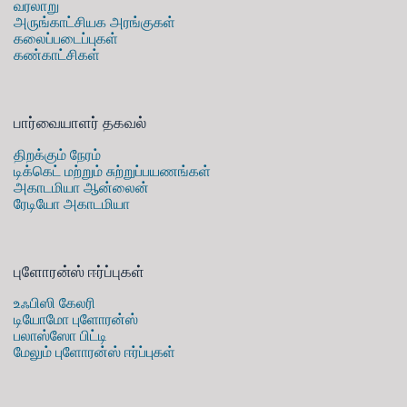
வரலாறு
அருங்காட்சியக அரங்குகள்
கலைப்படைப்புகள்
கண்காட்சிகள்
பார்வையாளர் தகவல்
திறக்கும் நேரம்
டிக்கெட் மற்றும் சுற்றுப்பயணங்கள்
அகாடமியா ஆன்லைன்
ரேடியோ அகாடமியா
புளோரன்ஸ் ஈர்ப்புகள்
உஃபிஸி கேலரி
டியோமோ புளோரன்ஸ்
பலாஸ்ஸோ பிட்டி
மேலும் புளோரன்ஸ் ஈர்ப்புகள்