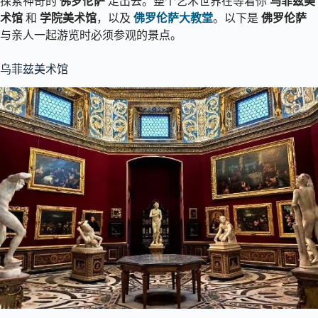
探索神奇的
佛罗伦萨
走出去。整个艺术世界在等着你
乌菲兹美
术馆
和
学院美术馆
，以及
佛罗伦萨大教堂
。以下是
佛罗伦萨
与亲人一起游览时必须参观的景点。
乌菲兹美术馆