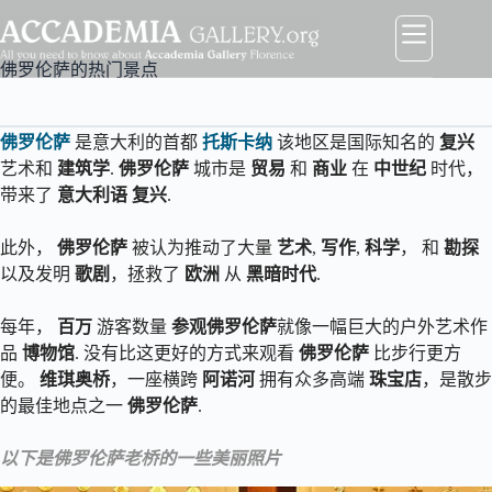
跳
至
内
佛罗伦萨的热门景点
容
佛罗伦萨
是意大利的首都
托斯卡纳
该地区是国际知名的
复兴
艺术和
建筑学
.
佛罗伦萨
城市是
贸易
和
商业
在
中世纪
时代，
带来了
意大利语
复兴
.
此外，
佛罗伦萨
被认为推动了大量
艺术
,
写作
,
科学
， 和
勘探
以及发明
歌剧
，拯救了
欧洲
从
黑暗时代
.
每年，
百万
游客数量
参观佛罗伦萨
就像一幅巨大的户外艺术作
品
博物馆
. 没有比这更好的方式来观看
佛罗伦萨
比步行更方
便。
维琪奥桥
，一座横跨
阿诺河
拥有众多高端
珠宝店
，是散步
的最佳地点之一
佛罗伦萨
.
以下是佛罗伦萨老桥的一些美丽照片