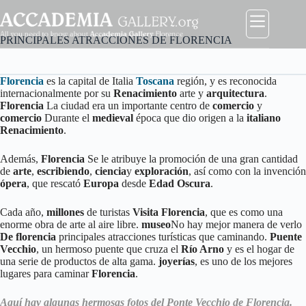
Saltar
al
contenido
PRINCIPALES ATRACCIONES DE FLORENCIA
Florencia
es la capital de Italia
Toscana
región, y es reconocida
internacionalmente por su
Renacimiento
arte y
arquitectura
.
Florencia
La ciudad era un importante centro de
comercio
y
comercio
Durante el
medieval
época que dio origen a la
italiano
Renacimiento
.
Además,
Florencia
Se le atribuye la promoción de una gran cantidad
de
arte
,
escribiendo
,
ciencia
y
exploración
, así como con la invención
ópera
, que rescató
Europa
desde
Edad Oscura
.
Cada año,
millones
de turistas
Visita Florencia
, que es como una
enorme obra de arte al aire libre.
museo
No hay mejor manera de verlo
De florencia
principales atracciones turísticas que caminando.
Puente
Vecchio
, un hermoso puente que cruza el
Río Arno
y es el hogar de
una serie de productos de alta gama.
joyerías
, es uno de los mejores
lugares para caminar
Florencia
.
Aquí hay algunas hermosas fotos del Ponte Vecchio de Florencia.