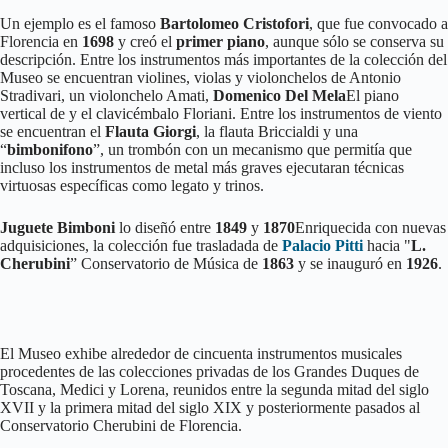
Un ejemplo es el famoso
Bartolomeo Cristofori
, que fue convocado a
Florencia en
1698
y creó el
primer piano
, aunque sólo se conserva su
descripción. Entre los instrumentos más importantes de la colección del
Museo se encuentran violines, violas y violonchelos de Antonio
Stradivari, un violonchelo Amati,
Domenico Del Mela
El piano
vertical de y el clavicémbalo Floriani. Entre los instrumentos de viento
se encuentran el
Flauta Giorgi
, la flauta Briccialdi y una
“
bimbonifono
”, un trombón con un mecanismo que permitía que
incluso los instrumentos de metal más graves ejecutaran técnicas
virtuosas específicas como legato y trinos.
Juguete Bimboni
lo diseñó entre
1849
y
1870
Enriquecida con nuevas
adquisiciones, la colección fue trasladada de
Palacio Pitti
hacia "
L.
Cherubini
” Conservatorio de Música de
1863
y se inauguró en
1926
.
El Museo exhibe alrededor de cincuenta instrumentos musicales
procedentes de las colecciones privadas de los Grandes Duques de
Toscana, Medici y Lorena, reunidos entre la segunda mitad del siglo
XVII y la primera mitad del siglo XIX y posteriormente pasados al
Conservatorio Cherubini de Florencia.