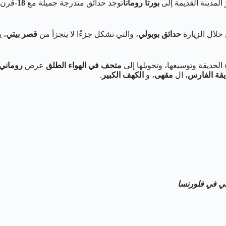
لمدينة القديمة إلى
بورتا رومانا
توجد حدائق متدرجة جميلة مع
18
-قرن
 خلال الزيارة
حدائق بوبولي
، والتي تشكل جزءًا لا يتجزأ من
قصر بيتي
، 
الحديقة وتوسيعها، وتحويلها إلى
متحف في الهواء الطلق
عرض
روماني
قة الفارس
، ال
مقهى
، و
الكهف الكبير
.
لي
في فلورنسا