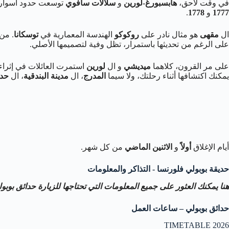
في وقت لاحق،
هابسبورغ-لورين
و
سلالات سافوي
توسعت حدود أسوار ا
1777
و
1778
.
ال
مقهى
هو مثال نادر على
روكوكو
الهندسة المعمارية في
توسكانا
. من
على الرغم من تحديثها باستمرار، تظل وفية لتصميمها الأصلي.
على مر القرون، كلاهما
ميديشي
و ال
لورين
استمرت العائلات في إثراء 
يمكنك اكتشافها أثناء رحلتك، ولا سيما
المدرج
، ال
مدينة البندقية
، ال
حدي
أيام الإغلاق
أولاً
و
الاثنين الماضي
من كل شهر.
حديقة بوبولي فلورنسا - التذاكر والمعلومات
هنا يمكنك العثور على جميع المعلومات التي تحتاجها للزيارة
حدائق بوبو
حدائق بوبولي – ساعات العمل
TIMETABLE 2026