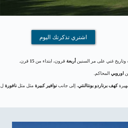
اشتري تذكرتك اليوم
 وتاريخ غني على مر السنين
أربعة
قرون، ابتداء من
15
قرن.
من
اوروبي
المحاكم.
شهيرة
كهف برناردو بونتالنتي
، إلى جانب
نوافير كبيرة
مثل مثل
نافورة
ل