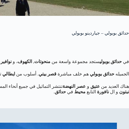
حدائق بوبولي – جياردينو بوبولي
في
حدائق بوبولي
ستجد مجموعة واسعة من
منحوتات
,
الكهوف
، و
نوافير
م
الجميله
حدائق بوبولي
هم خلف مباشرة
قصر بيتي
. أسلوب من
ايطالي
تم
هناك العديد من
عتيق
و
عصر النهضة
تنتشر التماثيل في جميع أنحاء ال
نبتون
و ال
نافورة
التابع
محيط
في
حدائق
.