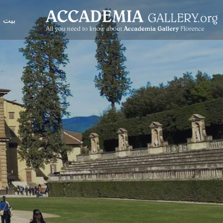
نتقل
لى
بيت
لمحتوى