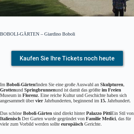
BOBOLI-GÄRTEN – Giardino Boboli
Kaufen Sie Ihre Tickets noch heute
Im
Boboli-Gärten
finden Sie eine große Auswahl an
Skulpturen
,
Grotten
und
Springbrunnen
und ist damit das größte
im Freien
Museum in
Florenz
. Eine reiche Kultur und Geschichte haben sich
angesammelt über
vier
Jahrhunderten, beginnend im
15.
Jahrhundert.
Das schöne
Boboli-Gärten
sind direkt hinter
Palazzo Pitti
Ein Stil von
Italienisch
Der Garten wurde gegründet von
Familie Medici
, das für
viele zum Vorbild werden sollte
europäisch
Gerichte.