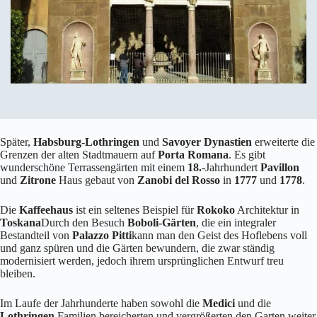
Später,
Habsburg-Lothringen
und
Savoyer Dynastien
erweiterte die
Grenzen der alten Stadtmauern auf
Porta Romana
. Es gibt
wunderschöne Terrassengärten mit einem
18.
-Jahrhundert
Pavillon
und
Zitrone
Haus gebaut von
Zanobi del Rosso
in
1777
und
1778
.
Die
Kaffeehaus
ist ein seltenes Beispiel für
Rokoko
Architektur in
Toskana
Durch den Besuch
Boboli-Gärten
, die ein integraler
Bestandteil von
Palazzo Pitti
kann man den Geist des Hoflebens voll
und ganz spüren und die Gärten bewundern, die zwar ständig
modernisiert werden, jedoch ihrem ursprünglichen Entwurf treu
bleiben.
Im Laufe der Jahrhunderte haben sowohl die
Medici
und die
Lothringen
Familien bereicherten und vergrößerten den Garten weiter