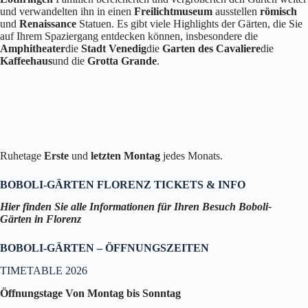
und verwandelten ihn in einen
Freilichtmuseum
ausstellen
römisch
und
Renaissance
Statuen. Es gibt viele Highlights der Gärten, die Sie
auf Ihrem Spaziergang entdecken können, insbesondere die
Amphitheater
die
Stadt Venedig
die
Garten des Cavaliere
die
Kaffeehaus
und die
Grotta Grande
.
Ruhetage
Erste
und
letzten Montag
jedes Monats.
BOBOLI-GÄRTEN FLORENZ TICKETS & INFO
Hier finden Sie alle Informationen für Ihren Besuch
Boboli-
Gärten
in Florenz
BOBOLI-GÄRTEN – ÖFFNUNGSZEITEN
TIMETABLE 2026
Öffnungstage Von Montag bis Sonntag