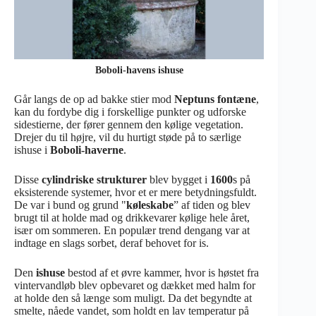
Boboli-havens ishuse
Går langs de op ad bakke stier mod
Neptuns fontæne
,
kan du fordybe dig i forskellige punkter og udforske
sidestierne, der fører gennem den kølige vegetation.
Drejer du til højre, vil du hurtigt støde på to særlige
ishuse i
Boboli-haverne
.
Disse
cylindriske strukturer
blev bygget i
1600
s på
eksisterende systemer, hvor et er mere betydningsfuldt.
De var i bund og grund "
køleskabe
” af tiden og blev
brugt til at holde mad og drikkevarer kølige hele året,
især om sommeren. En populær trend dengang var at
indtage en slags sorbet, deraf behovet for is.
Den
ishuse
bestod af et øvre kammer, hvor is høstet fra
vintervandløb blev opbevaret og dækket med halm for
at holde den så længe som muligt. Da det begyndte at
smelte, nåede vandet, som holdt en lav temperatur på