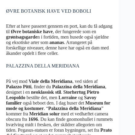
ØVRE BOTANISK HAVE VED BOBOLI
Efter at have passeret gennem en port, kan du få adgang
til
Øvre botaniske have
, der fungerede som en
grøntsagsgarde
n i fortiden, men husede også sjældne
og eksotiske arter som
ananas
. Arrangeret på
forskellige niveauer, denne have har også en dam med
åkander opdelt i flere celler.
PALAZZINA DELLA MERIDIANA
På vej mod
Viale della Meridiana
, ved siden af
Palazzo Pitti
, finder du
Palazzina della Meridiana
,
designet i en
neoklassisk stil
.
Storhertug Pietro
Leopoldo
bestilte det, men
Lorraine
og
Savoy
familier
også beboet den. I dag huser det
Museum for
mode og kostumer
. “
Palazzina della Meridiana
”
kommer fra
Meridian solur
med et vedhæftet camera
obscura fra
1696
. Du kan finde gnomonhullet i rummets
hvælving midt i fresken, der skildrer allegorien om
tiden. Pegasus-statuen er foran bygningen, set fra
Prato