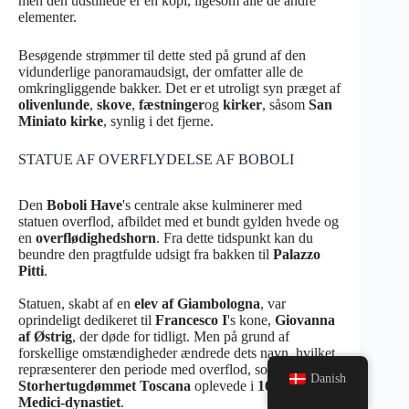
men den udstillede er en kopi, ligesom alle de andre
elementer.
Besøgende strømmer til dette sted på grund af den
vidunderlige panoramaudsigt, der omfatter alle de
omkringliggende bakker. Det er et utroligt syn præget af
olivenlunde
,
skove
,
fæstninger
og
kirker
, såsom
San
Miniato kirke
, synlig i det fjerne.
STATUE AF OVERFLYDELSE AF BOBOLI
Den
Boboli Have
's centrale akse kulminerer med
statuen overflod, afbildet med et bundt gylden hvede og
en
overflødighedshorn
. Fra dette tidspunkt kan du
beundre den pragtfulde udsigt fra bakken til
Palazzo
Pitti
.
Statuen, skabt af en
elev af Giambologna
, var
oprindeligt dedikeret til
Francesco I
's kone,
Giovanna
af Østrig
, der døde for tidligt. Men på grund af
forskellige omstændigheder ændrede dets navn, hvilket
repræsenterer den periode med overflod, som
Danish
Storhertugdømmet Toscana
oplevede i
1600
s under
Medici-dynastiet
.