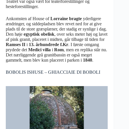
Teatret var også vært for teaterforestillinger og
hesteforestillinger.
Ankomsten af House of
Lorraine bragte
yderligere
ændringer, og siddepladsen blev revet ned for at give
plads til de store græsplæner, der stadig er synlige i dag.
Den høje
egyptisk obelisk
, over seks meter høj og lavet
af pink granit, placeret i midten, går tilbage til tiden for
Ramses II
i
13. århundrede f.Kr
. I første omgang
prydede det
Medici villa
i
Rom
, men en replika står nu.
Det nærliggende grå granitbassin er også meget
gammelt, men blev kun placeret i parken i
1840
.
BOBOLIS ISHUSE – GHIACCIAIE DI BOBOLI