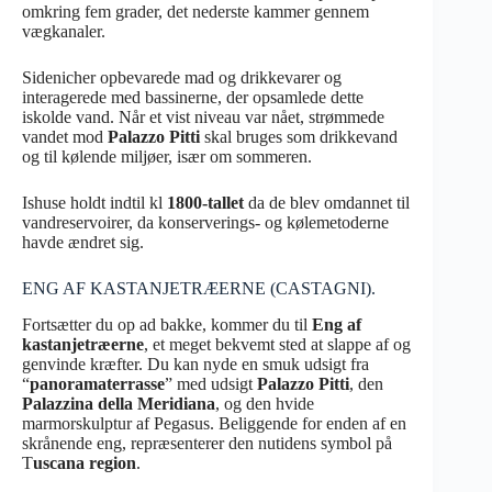
omkring fem grader, det nederste kammer gennem
vægkanaler.
Sidenicher opbevarede mad og drikkevarer og
interagerede med bassinerne, der opsamlede dette
iskolde vand. Når et vist niveau var nået, strømmede
vandet mod
Palazzo Pitti
skal bruges som drikkevand
og til kølende miljøer, især om sommeren.
Ishuse holdt indtil kl
1800-tallet
da de blev omdannet til
vandreservoirer, da konserverings- og kølemetoderne
havde ændret sig.
ENG AF KASTANJETRÆERNE (CASTAGNI).
Fortsætter du op ad bakke, kommer du til
Eng af
kastanjetræerne
, et meget bekvemt sted at slappe af og
genvinde kræfter. Du kan nyde en smuk udsigt fra
“
panoramaterrasse
” med udsigt
Palazzo Pitti
, den
Palazzina della Meridiana
, og den hvide
marmorskulptur af Pegasus. Beliggende for enden af en
skrånende eng, repræsenterer den nutidens symbol på
T
uscana region
.