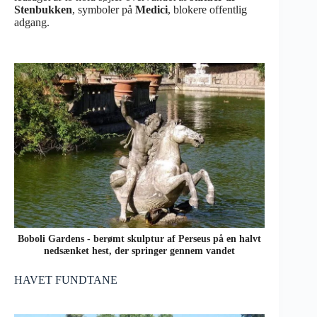
Stenbukken
, symboler på
Medici
, blokere offentlig
adgang.
Boboli Gardens - berømt skulptur af Perseus på en halvt
nedsænket hest, der springer gennem vandet
HAVET FUNDTANE