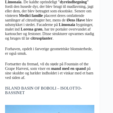
Limonaia
. De kaldte oprindeligt "
dyreindhegning
”
fordi den husede dyr, der blev brugt til madlavning, jagt
eller dem, der blev betragtet som eksotiske. Senere om
vinteren
Medici familie
placeret deres omfattende
samlinger af citrusfrugter her, mens de
Øens Have
blev
udsmykket i stedet. Facaderne på
Limonaia
bygninger,
malet ind
Lorena grøn
, har tre portaler overvundet af
kartoucher og festoner. Disse strukturer opvarmes stadig
og bruges til læ
citrusplanter
.
Forhaven, opdelt i farverige geometriske blomsterbede,
er også smuk.
Fortsætter du fremad, vil du støde på Fountain of the
Grape Harvest, som viser en
mand med en spand
på
sine skuldre og hælder indholdet i et vinkar med et barn
ved siden af.
ISLAND BASIN OF BOBOLI – ISOLOTTO-
BASSINET