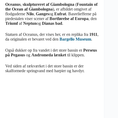
Oceanus
,
skulptureret af Giambologna
(
Fountain of
the Ocean af Giambologna
), er afbildet omgivet af
flodguderne
Nilo
,
Ganges
og
Eufrat
. Basreliefferne på
piedestalen viser scener af
Bortførelse af Europa
, den
Triumf
af
Neptun
og
Dianas bad
.
Statuen af Oceanus, der vises her, er en replika fra
1911
,
da originalen er bevaret ved den
Bargello Museum
.
Også dukker op fra vandet i det store bassin er
Perseus
på Pegasus
og
Andromeda lænket
til klippen.
Ved siden af rækværket i det store bassin er der
skalformede springvand med harpier og havdyr.