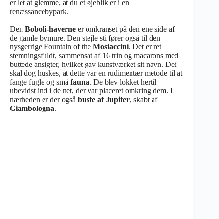
er let at glemme, at du et øjeblik er i en
renæssancebypark.
Den
Boboli-haverne
er omkranset på den ene side af
de gamle bymure. Den stejle sti fører også til den
nysgerrige Fountain of the
Mostaccini
. Det er ret
stemningsfuldt, sammensat af 16 trin og macarons med
buttede ansigter, hvilket gav kunstværket sit navn. Det
skal dog huskes, at dette var en rudimentær metode til at
fange fugle og små
fauna
. De blev lokket hertil
ubevidst ind i de net, der var placeret omkring dem. I
nærheden er der også
buste af Jupiter
, skabt af
Giambologna
.