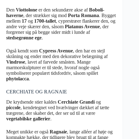
Den
Viottolone
er den sekundære akse af
Boboli-
haverne
, der strækker sig mod
Porta Romana
. Bygget
mellem
17
og
1700-tallet
, cyprestræer flankerer den, og
andre veje skærer den, såsom
Platanus Avenue
, der
forgrener sig på begge sider midt i lunde af
stedsegrønne ege
.
Også kendt som
Cypress Avenue
, den har en stejl
skråning og ender med den dekorative belægning af
Vindrose
, lavet af farvede småsten. Mange
marmorskulpturer er til stede, hvoraf nogle også
symboliserer populært tidsfordriv, såsom spillet
phytolacca
.
CERCHIATE OG RAGNAIE
De krydsende stier kaldes
Cerchiate Grandi
og
piccole
, kendetegnet ved hvælvinger dækket af tætte
trægrene, der skaber det, der ser ud til at være
vegetabilske gallerier
.
Meget unikke er også
Ragnaie
, lange alléer af høje og
kompakte hække, der tidligere blev brugt til at fange