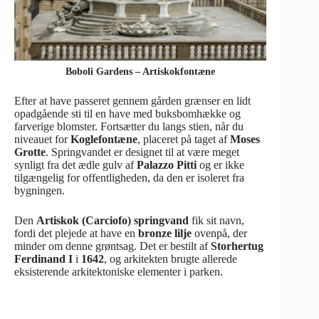
Boboli Gardens – Artiskokfontæne
Efter at have passeret gennem gården grænser en lidt
opadgående sti til en have med buksbomhække og
farverige blomster. Fortsætter du langs stien, når du
niveauet for
Koglefontæne
, placeret på taget af
Moses
Grotte
. Springvandet er designet til at være meget
synligt fra det ædle gulv af
Palazzo Pitti
og er ikke
tilgængelig for offentligheden, da den er isoleret fra
bygningen.
Den
Artiskok (Carciofo) springvand
fik sit navn,
fordi det plejede at have en
bronze lilje
ovenpå, der
minder om denne grøntsag. Det er bestilt af
Storhertug
Ferdinand I
i
1642
, og arkitekten brugte allerede
eksisterende arkitektoniske elementer i parken.