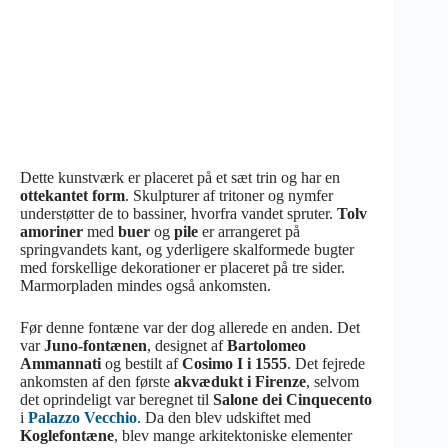
Dette kunstværk er placeret på et sæt trin og har en
ottekantet form
. Skulpturer af tritoner og nymfer
understøtter de to bassiner, hvorfra vandet spruter.
Tolv
amoriner
med
buer
og
pile
er arrangeret på
springvandets kant, og yderligere skalformede bugter
med forskellige dekorationer er placeret på tre sider.
Marmorpladen mindes også ankomsten.
Før denne fontæne var der dog allerede en anden. Det
var
Juno-fontænen
, designet af
Bartolomeo
Ammannati
og bestilt af
Cosimo I i 1555
. Det fejrede
ankomsten af den første
akvædukt i Firenze
, selvom
det oprindeligt var beregnet til
Salone dei Cinquecento
i
Palazzo Vecchio
. Da den blev udskiftet med
Koglefontæne
, blev mange arkitektoniske elementer