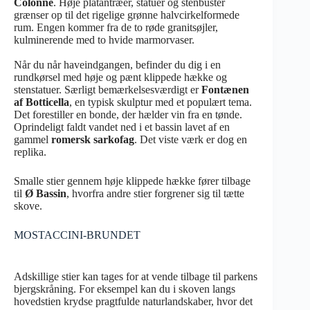
Colonne
. Høje platantræer, statuer og stenbuster
grænser op til det rigelige grønne halvcirkelformede
rum. Engen kommer fra de to røde granitsøjler,
kulminerende med to hvide marmorvaser.
Når du når haveindgangen, befinder du dig i en
rundkørsel med høje og pænt klippede hække og
stenstatuer. Særligt bemærkelsesværdigt er
Fontænen
af Botticella
, en typisk skulptur med et populært tema.
Det forestiller en bonde, der hælder vin fra en tønde.
Oprindeligt faldt vandet ned i et bassin lavet af en
gammel
romersk sarkofag
. Det viste værk er dog en
replika.
Smalle stier gennem høje klippede hække fører tilbage
til
Ø Bassin
, hvorfra andre stier forgrener sig til tætte
skove.
MOSTACCINI-BRUNDET
Adskillige stier kan tages for at vende tilbage til parkens
bjergskråning. For eksempel kan du i skoven langs
hovedstien krydse pragtfulde naturlandskaber, hvor det