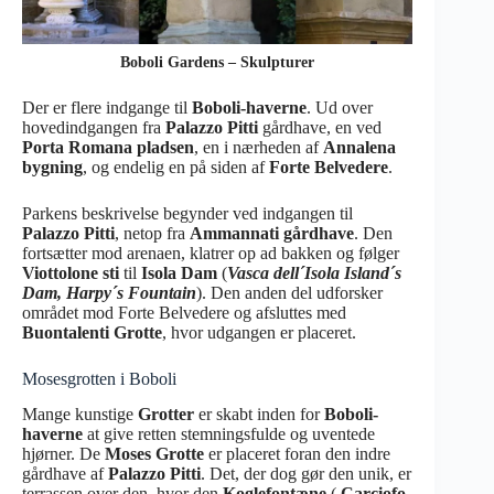
Boboli Gardens – Skulpturer
Der er flere indgange til
Boboli-haverne
. Ud over
hovedindgangen fra
Palazzo Pitti
gårdhave, en ved
Porta Romana pladsen
, en i nærheden af
Annalena
bygning
, og endelig en på siden af
Forte Belvedere
.
Parkens beskrivelse begynder ved indgangen til
Palazzo Pitti
, netop fra
Ammannati gårdhave
. Den
fortsætter mod arenaen, klatrer op ad bakken og følger
Viottolone sti
til
Isola Dam
(
Vasca dell´Isola Island´s
Dam, Harpy´s Fountain
). Den anden del udforsker
området mod Forte Belvedere og afsluttes med
Buontalenti Grotte
, hvor udgangen er placeret.
Mosesgrotten i Boboli
Mange kunstige
Grotter
er skabt inden for
Boboli-
haverne
at give retten stemningsfulde og uventede
hjørner. De
Moses Grotte
er placeret foran den indre
gårdhave af
Palazzo Pitti
. Det, der dog gør den unik, er
terrassen over den, hvor den
Koglefontæne
(
Carciofo