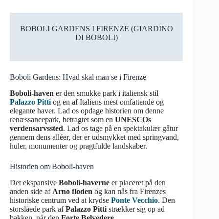
BOBOLI GARDENS I FIRENZE (GIARDINO
DI BOBOLI)
Boboli Gardens: Hvad skal man se i Firenze
Boboli-haven
er den smukke park i italiensk stil
Palazzo Pitti
og en af Italiens mest omfattende og
elegante haver. Lad os opdage historien om denne
renæssancepark, betragtet som en
UNESCOs
verdensarvssted
. Lad os tage på en spektakulær gåtur
gennem dens alléer, der er udsmykket med springvand,
huler, monumenter og pragtfulde landskaber.
Historien om Boboli-haven
Det ekspansive
Boboli-haverne
er placeret på den
anden side af
Arno floden
og kan nås fra Firenzes
historiske centrum ved at krydse
Ponte Vecchio
. Den
storslåede park af
Palazzo Pitti
strækker sig op ad
bakken, når den
Forte Belvedere
.