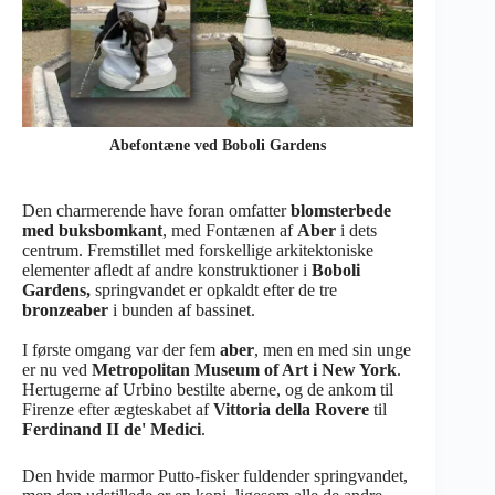
Abefontæne ved Boboli Gardens
Den charmerende have foran omfatter
blomsterbede
med buksbomkant
, med Fontænen af
Aber
i dets
centrum. Fremstillet med forskellige arkitektoniske
elementer afledt af andre konstruktioner i
Boboli
Gardens,
springvandet er opkaldt efter de tre
bronzeaber
i bunden af bassinet.
I første omgang var der fem
aber
, men en med sin unge
er nu ved
Metropolitan Museum of Art i New York
.
Hertugerne af Urbino bestilte aberne, og de ankom til
Firenze efter ægteskabet af
Vittoria della Rovere
til
Ferdinand II de' Medici
.
Den hvide marmor Putto-fisker fuldender springvandet,