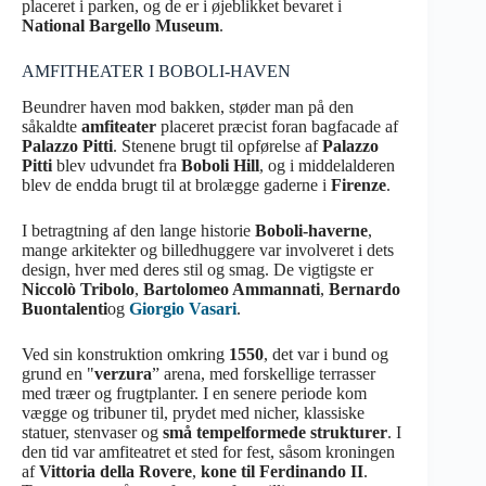
placeret i parken, og de er i øjeblikket bevaret i
National Bargello Museum
.
AMFITHEATER I BOBOLI-HAVEN
Beundrer haven mod bakken, støder man på den
såkaldte
amfiteater
placeret præcist foran bagfacade af
Palazzo Pitti
. Stenene brugt til opførelse af
Palazzo
Pitti
blev udvundet fra
Boboli Hill
, og i middelalderen
blev de endda brugt til at brolægge gaderne i
Firenze
.
I betragtning af den lange historie
Boboli-haverne
,
mange arkitekter og billedhuggere var involveret i dets
design, hver med deres stil og smag. De vigtigste er
Niccolò Tribolo
,
Bartolomeo Ammannati
,
Bernardo
Buontalenti
og
Giorgio Vasari
.
Ved sin konstruktion omkring
1550
, det var i bund og
grund en "
verzura
” arena, med forskellige terrasser
med træer og frugtplanter. I en senere periode kom
vægge og tribuner til, prydet med nicher, klassiske
statuer, stenvaser og
små tempelformede strukturer
. I
den tid var amfiteatret et sted for fest, såsom kroningen
af
Vittoria della Rovere
,
kone til Ferdinando II
.