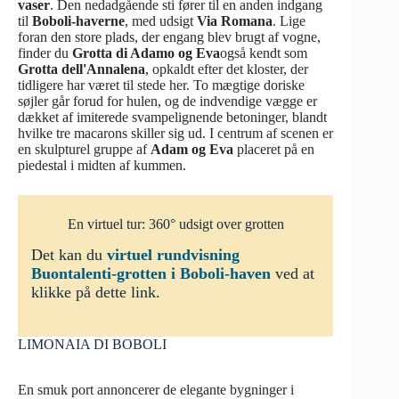
vaser
. Den nedadgående sti fører til en anden indgang
til
Boboli-haverne
, med udsigt
Via Romana
. Lige
foran den store plads, der engang blev brugt af vogne,
finder du
Grotta di Adamo og Eva
også kendt som
Grotta dell'Annalena
, opkaldt efter det kloster, der
tidligere har været til stede her. To mægtige doriske
søjler går forud for hulen, og de indvendige vægge er
dækket af imiterede svampelignende betoninger, blandt
hvilke tre macarons skiller sig ud. I centrum af scenen er
en skulpturel gruppe af
Adam og Eva
placeret på en
piedestal i midten af kummen.
En virtuel tur: 360° udsigt over grotten
Det kan du
virtuel rundvisning
Buontalenti-grotten i Boboli-haven
ved at
klikke på dette link.
LIMONAIA DI BOBOLI
En smuk port annoncerer de elegante bygninger i