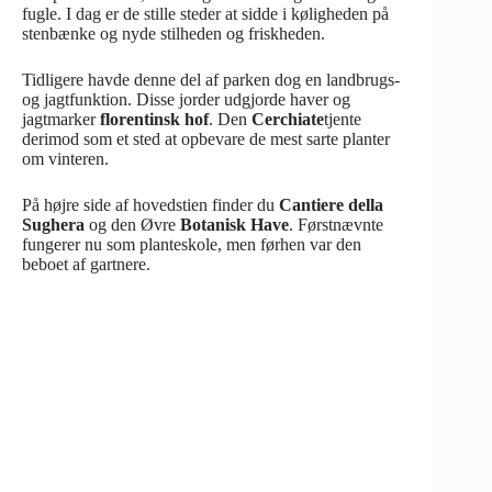
fugle. I dag er de stille steder at sidde i køligheden på
stenbænke og nyde stilheden og friskheden.
Tidligere havde denne del af parken dog en landbrugs-
og jagtfunktion. Disse jorder udgjorde haver og
jagtmarker
florentinsk hof
. Den
Cerchiate
tjente
derimod som et sted at opbevare de mest sarte planter
om vinteren.
På højre side af hovedstien finder du
Cantiere della
Sughera
og den Øvre
Botanisk Have
. Førstnævnte
fungerer nu som planteskole, men førhen var den
beboet af gartnere.