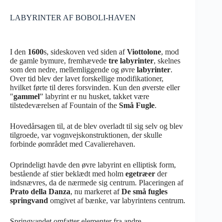
LABYRINTER AF BOBOLI-HAVEN
I den
1600
s, sideskoven ved siden af
Viottolone
, mod
de gamle bymure, fremhævede
tre labyrinter
, skelnes
som den nedre, mellemliggende og øvre
labyrinter
.
Over tid blev der lavet forskellige modifikationer,
hvilket førte til deres forsvinden. Kun den øverste eller
"
gammel
” labyrint er nu husket, takket være
tilstedeværelsen af Fountain of the
Små Fugle
.
Hovedårsagen til, at de blev overladt til sig selv og blev
tilgroede, var vognvejskonstruktionen, der skulle
forbinde øområdet med Cavalierehaven.
Oprindeligt havde den øvre labyrint en elliptisk form,
bestående af stier beklædt med holm
egetræer
der
indsnævres, da de nærmede sig centrum. Placeringen af
Prato della Danza
, nu markeret af
De små fugles
springvand
omgivet af bænke, var labyrintens centrum.
Springvandet omfatter elementer fra andre