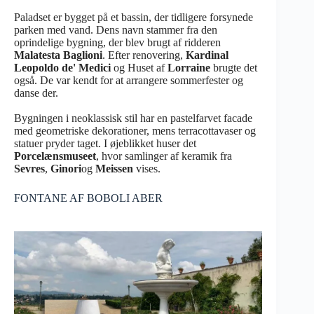
Paladset er bygget på et bassin, der tidligere forsynede
parken med vand. Dens navn stammer fra den
oprindelige bygning, der blev brugt af ridderen
Malatesta Baglioni
. Efter renovering,
Kardinal
Leopoldo de' Medici
og Huset af
Lorraine
brugte det
også. De var kendt for at arrangere sommerfester og
danse der.
Bygningen i neoklassisk stil har en pastelfarvet facade
med geometriske dekorationer, mens terracottavaser og
statuer pryder taget. I øjeblikket huser det
Porcelænsmuseet
, hvor samlinger af keramik fra
Sevres
,
Ginori
og
Meissen
vises.
FONTANE AF BOBOLI ABER