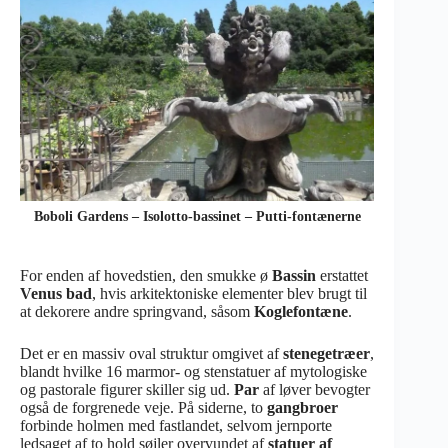
Boboli Gardens – Isolotto-bassinet – Putti-fontænerne
For enden af hovedstien, den smukke ø
Bassin
erstattet
Venus bad
, hvis arkitektoniske elementer blev brugt til
at dekorere andre springvand, såsom
Koglefontæne
.
Det er en massiv oval struktur omgivet af
stenegetræer
,
blandt hvilke 16 marmor- og stenstatuer af mytologiske
og pastorale figurer skiller sig ud.
Par
af løver bevogter
også de forgrenede veje. På siderne, to
gangbroer
forbinde holmen med fastlandet, selvom jernporte
ledsaget af to hold søjler overvundet af
statuer af