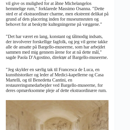
vil give os mulighed for at åbne Michelangelos
hemmelige rum," forklarede Massimo Osanna. "Dette
sted er af ekstraordinær charme, men ekstremt delikat på
grund af dets placering inden for museumsruten og
behovet for at beskytte kultegningerne på væggene."
"Det har været en lang, konstant og tålmodig indsats,
der involverer forskellige fagfolk, og jeg vil gerne takke
alle de ansatte på Bargello-museerne, som har arbejdet
sammen med mig gennem årene for at nå dette mål,"
sagde Paola D'Agostino, direktør af Bargello-museerne.
"Jeg skylder en særlig tak til Francesca de Luca, en
kunsthistoriker og leder af Medici-kapellerne og Casa
Martelli, og til Benedetta Cantini, en
restaureringsmedarbejder ved Bargello-museerne, for
deres opmærksomme pleje af dette ekstraordinære rum.