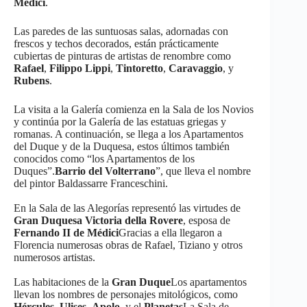
Medici
.
Las paredes de las suntuosas salas, adornadas con
frescos y techos decorados, están prácticamente
cubiertas de pinturas de artistas de renombre como
Rafael
,
Filippo Lippi
,
Tintoretto
,
Caravaggio
, y
Rubens
.
La visita a la Galería comienza en la Sala de los Novios
y continúa por la Galería de las estatuas griegas y
romanas. A continuación, se llega a los Apartamentos
del Duque y de la Duquesa, estos últimos también
conocidos como “los Apartamentos de los
Duques”.
Barrio del Volterrano
”, que lleva el nombre
del pintor Baldassarre Franceschini.
En la Sala de las Alegorías representó las virtudes de
Gran Duquesa Victoria della Rovere
, esposa de
Fernando II de Médici
Gracias a ella llegaron a
Florencia numerosas obras de Rafael, Tiziano y otros
numerosos artistas.
Las habitaciones de la
Gran Duque
Los apartamentos
llevan los nombres de personajes mitológicos, como
Hércules
,
Ulises
,
Apolo
, y el
Planetas
La Sala de