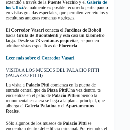
extendió a través de la
Puente Vecchio
y el
Galería de
los Uffizi
Actualmente es posible recorrerlo participando
en visitas guiadas especiales, que permiten ver retratos y
esculturas antiguas romanas y griegas.
El
Corredor Vasari
conecta el
Jardines de Boboli
hacia
Gruta de Buontalenti
y esta casi
un kilómetro
largo. Desde su
73 ventanas pequeñas
, se pueden
admirar vistas específicas de
Florencia
.
Leer más sobre el Corredor Vasari
VISITA A LOS MUSEOS DEL PALACIO PITTI
(PALAZZO PITTI)
La visita a
Palacio Pitti
comienza en la puerta de
entrada central que da
Plaza Pitti
Una vez dentro, te
encuentras en el patio de
Palacio Pitti
Subiendo la
monumental escalera se llega a la planta principal, que
alberga el
Galería Palatina
y el
Apartamentos
Reales
.
Sólo algunos de los museos de
Palacio Pitti
se
encuentran dentro del edificio principal. Por ejemplo, el