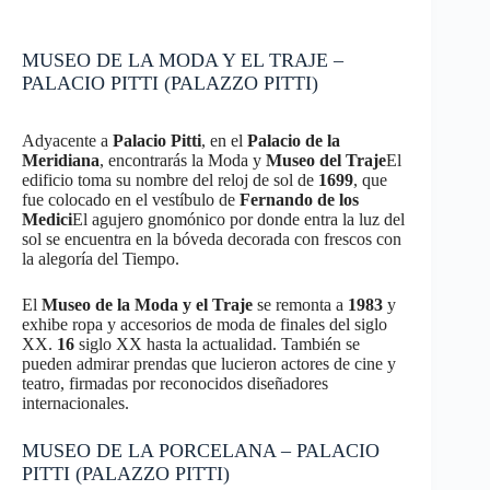
MUSEO DE LA MODA Y EL TRAJE –
PALACIO PITTI (PALAZZO PITTI)
Adyacente a
Palacio Pitti
, en el
Palacio de la
Meridiana
, encontrarás la Moda y
Museo del Traje
El
edificio toma su nombre del reloj de sol de
1699
, que
fue colocado en el vestíbulo de
Fernando de los
Medici
El agujero gnomónico por donde entra la luz del
sol se encuentra en la bóveda decorada con frescos con
la alegoría del Tiempo.
El
Museo de la Moda y el Traje
se remonta a
1983
y
exhibe ropa y accesorios de moda de finales del siglo
XX.
16
siglo XX hasta la actualidad. También se
pueden admirar prendas que lucieron actores de cine y
teatro, firmadas por reconocidos diseñadores
internacionales.
MUSEO DE LA PORCELANA – PALACIO
PITTI (PALAZZO PITTI)