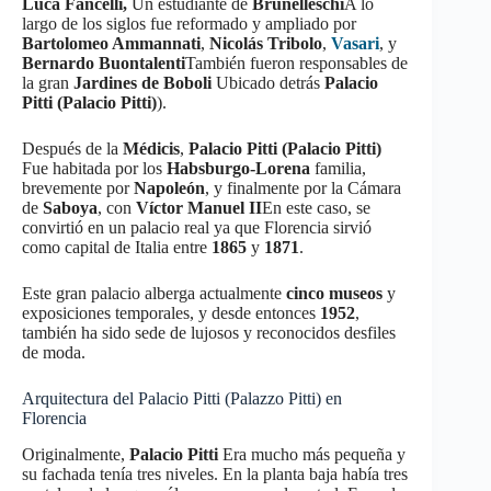
Luca Fancelli,
Un estudiante de
Brunelleschi
A lo
largo de los siglos fue reformado y ampliado por
Bartolomeo Ammannati
,
Nicolás Tribolo
,
Vasari
, y
Bernardo Buontalenti
También fueron responsables de
la gran
Jardines de Boboli
Ubicado detrás
Palacio
Pitti (Palacio Pitti)
).
Después de la
Médicis
,
Palacio Pitti (Palacio Pitti)
Fue habitada por los
Habsburgo-Lorena
familia,
brevemente por
Napoleón
, y finalmente por la Cámara
de
Saboya
, con
Víctor Manuel II
En este caso, se
convirtió en un palacio real ya que Florencia sirvió
como capital de Italia entre
1865
y
1871
.
Este gran palacio alberga actualmente
cinco museos
y
exposiciones temporales, y desde entonces
1952
,
también ha sido sede de lujosos y reconocidos desfiles
de moda.
Arquitectura del Palacio Pitti (Palazzo Pitti) en
Florencia
Originalmente,
Palacio Pitti
Era mucho más pequeña y
su fachada tenía tres niveles. En la planta baja había tres