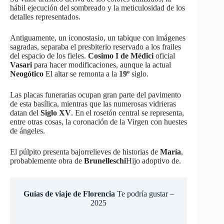
hábil ejecución del sombreado y la meticulosidad de los
detalles representados.
Antiguamente, un iconostasio, un tabique con imágenes
sagradas, separaba el presbiterio reservado a los frailes
del espacio de los fieles.
Cosimo I de Médici
oficial
Vasari
para hacer modificaciones, aunque la actual
Neogótico
El altar se remonta a la
19º
siglo.
Las placas funerarias ocupan gran parte del pavimento
de esta basílica, mientras que las numerosas vidrieras
datan del
Siglo XV
. En el rosetón central se representa,
entre otras cosas, la coronación de la Virgen con huestes
de ángeles.
El púlpito presenta bajorrelieves de historias de
María
,
probablemente obra de
Brunelleschi
Hijo adoptivo de.
Guías de viaje de Florencia
Te podría gustar –
2025