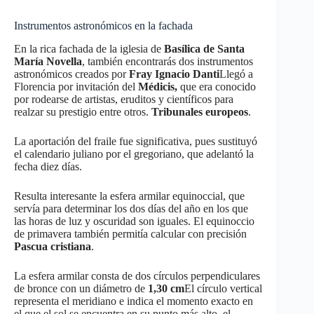
Instrumentos astronómicos en la fachada
En la rica fachada de la iglesia de
Basílica de Santa
María Novella
, también encontrarás dos instrumentos
astronómicos creados por
Fray Ignacio Danti
Llegó a
Florencia por invitación del
Médicis,
que era conocido
por rodearse de artistas, eruditos y científicos para
realzar su prestigio entre otros.
Tribunales europeos
.
La aportación del fraile fue significativa, pues sustituyó
el calendario juliano por el gregoriano, que adelantó la
fecha diez días.
Resulta interesante la esfera armilar equinoccial, que
servía para determinar los dos días del año en los que
las horas de luz y oscuridad son iguales. El equinoccio
de primavera también permitía calcular con precisión
Pascua cristiana
.
La esfera armilar consta de dos círculos perpendiculares
de bronce con un diámetro de
1,30 cm
El círculo vertical
representa el meridiano e indica el momento exacto en
el que el sol se encuentra en su punto más alto, el