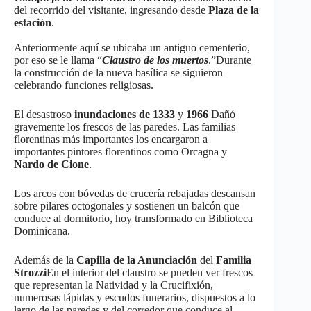
del recorrido del visitante, ingresando desde
Plaza de la
estación
.
Anteriormente aquí se ubicaba un antiguo cementerio,
por eso se le llama “
Claustro de los muertos
.”Durante
la construcción de la nueva basílica se siguieron
celebrando funciones religiosas.
El desastroso
inundaciones de 1333
y
1966
Dañó
gravemente los frescos de las paredes. Las familias
florentinas más importantes los encargaron a
importantes pintores florentinos como Orcagna y
Nardo de Cione
.
Los arcos con bóvedas de crucería rebajadas descansan
sobre pilares octogonales y sostienen un balcón que
conduce al dormitorio, hoy transformado en Biblioteca
Dominicana.
Además de la
Capilla de la Anunciación
del
Familia
Strozzi
En el interior del claustro se pueden ver frescos
que representan la Natividad y la Crucifixión,
numerosas lápidas y escudos funerarios, dispuestos a lo
largo de las paredes y del corredor que conduce al