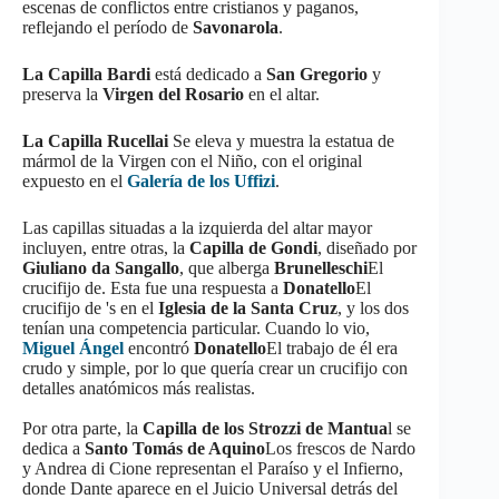
escenas de conflictos entre cristianos y paganos,
reflejando el período de
Savonarola
.
La Capilla Bardi
está dedicado a
San Gregorio
y
preserva la
Virgen del Rosario
en el altar.
La Capilla Rucellai
Se eleva y muestra la estatua de
mármol de la Virgen con el Niño, con el original
expuesto en el
Galería de los Uffizi
.
Las capillas situadas a la izquierda del altar mayor
incluyen, entre otras, la
Capilla de Gondi
, diseñado por
Giuliano da Sangallo
, que alberga
Brunelleschi
El
crucifijo de. Esta fue una respuesta a
Donatello
El
crucifijo de 's en el
Iglesia de la Santa Cruz
, y los dos
tenían una competencia particular. Cuando lo vio,
Miguel Ángel
encontró
Donatello
El trabajo de él era
crudo y simple, por lo que quería crear un crucifijo con
detalles anatómicos más realistas.
Por otra parte, la
Capilla de los Strozzi de Mantua
l se
dedica a
Santo Tomás de Aquino
Los frescos de Nardo
y Andrea di Cione representan el Paraíso y el Infierno,
donde Dante aparece en el Juicio Universal detrás del