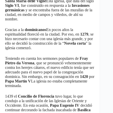
Santa María delle Vigne
Esta iglesia, que data del siglo
Siglo VI
, fue construido en respuesta a la
Invasiones
germánicas
y se encontraba fuera de las murallas de la
ciudad, en medio de campos y viñedos, de ahí su
nombre.
Gracias a la
dominicanos
En pocos años la
espiritualidad floreció en la ciudad. Por eso, en
1279
, se
hizo necesario contar con una iglesia más grande, y por
ello se decidió la construcción de la “
Novela corta
" la
iglesia comenzó.
Teniendo en cuenta los sermones populares de
Fray
Pietro da Verona
, que se pronunció vehementemente
contra los herejes cátaros, el nuevo edificio tenía que ser
adecuado para el nuevo papel de la congregación
dominica. Sin embargo, en su consagración en
1420
por
Papa Martín V
La iglesia no estaba completamente
terminada.
1439 el
Concilio de Florencia
tuvo lugar, lo que
condujo a la unificación de las Iglesias de Oriente y
Occidente. En esta ocasión,
Papa Eugenio IV
decidió
continuar decorando la fachada inacabada de
Basílica