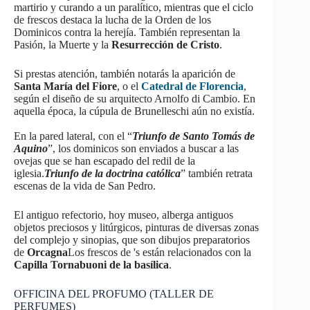
martirio y curando a un paralítico, mientras que el ciclo
de frescos destaca la lucha de la Orden de los
Dominicos contra la herejía. También representan la
Pasión, la Muerte y la
Resurrección de Cristo
.
Si prestas atención, también notarás la aparición de
Santa María del Fiore
, o el
Catedral de Florencia
,
según el diseño de su arquitecto Arnolfo di Cambio. En
aquella época, la cúpula de Brunelleschi aún no existía.
En la pared lateral, con el “
Triunfo de Santo Tomás de
Aquino
”, los dominicos son enviados a buscar a las
ovejas que se han escapado del redil de la
iglesia.
Triunfo de la doctrina católica
” también retrata
escenas de la vida de San Pedro.
El antiguo refectorio, hoy museo, alberga antiguos
objetos preciosos y litúrgicos, pinturas de diversas zonas
del complejo y sinopias, que son dibujos preparatorios
de
Orcagna
Los frescos de 's están relacionados con la
Capilla Tornabuoni de la basílica
.
OFFICINA DEL PROFUMO (TALLER DE
PERFUMES)