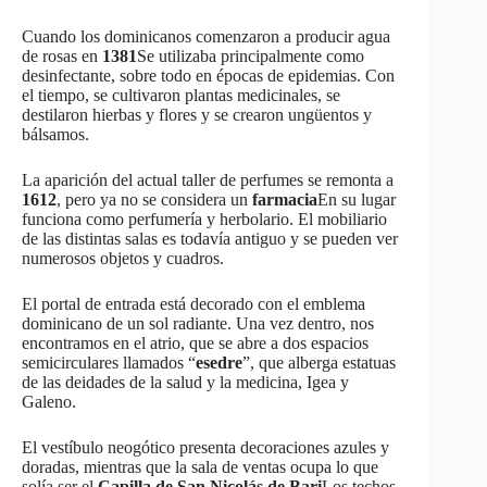
Cuando los dominicanos comenzaron a producir agua
de rosas en
1381
Se utilizaba principalmente como
desinfectante, sobre todo en épocas de epidemias. Con
el tiempo, se cultivaron plantas medicinales, se
destilaron hierbas y flores y se crearon ungüentos y
bálsamos.
La aparición del actual taller de perfumes se remonta a
1612
, pero ya no se considera un
farmacia
En su lugar
funciona como perfumería y herbolario. El mobiliario
de las distintas salas es todavía antiguo y se pueden ver
numerosos objetos y cuadros.
El portal de entrada está decorado con el emblema
dominicano de un sol radiante. Una vez dentro, nos
encontramos en el atrio, que se abre a dos espacios
semicirculares llamados “
esedre
”, que alberga estatuas
de las deidades de la salud y la medicina, Igea y
Galeno.
El vestíbulo neogótico presenta decoraciones azules y
doradas, mientras que la sala de ventas ocupa lo que
solía ser el
Capilla de San Nicolás
de Bari
Los techos