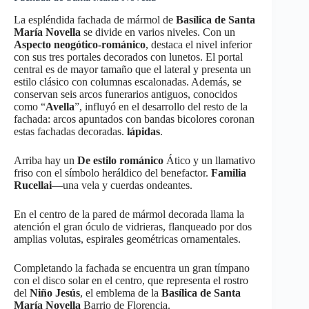
La espléndida fachada de mármol de
Basílica de Santa
María Novella
se divide en varios niveles. Con un
Aspecto neogótico-románico
, destaca el nivel inferior
con sus tres portales decorados con lunetos. El portal
central es de mayor tamaño que el lateral y presenta un
estilo clásico con columnas escalonadas. Además, se
conservan seis arcos funerarios antiguos, conocidos
como “
Avella
”, influyó en el desarrollo del resto de la
fachada: arcos apuntados con bandas bicolores coronan
estas fachadas decoradas.
lápidas
.
Arriba hay un
De estilo románico
Ático y un llamativo
friso con el símbolo heráldico del benefactor.
Familia
Rucellai
—una vela y cuerdas ondeantes.
En el centro de la pared de mármol decorada llama la
atención el gran óculo de vidrieras, flanqueado por dos
amplias volutas, espirales geométricas ornamentales.
Completando la fachada se encuentra un gran tímpano
con el disco solar en el centro, que representa el rostro
del
Niño Jesús
, el emblema de la
Basílica de Santa
María Novella
Barrio de Florencia.