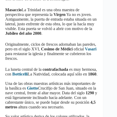
Masaccio
La Trinidad es una obra maestra de
perspectiva que representa la
Virgen
Ya no es joven.
Antiguamente, la puerta de entrada estaba situada en un
lateral, justo enfrente de esta obra, lo que la hacía muy
visible. Esta puerta se volvió a abrir con motivo de la
Jubileo del año 2000
.
Originalmente, ciclos de frescos adornaban las paredes,
pero en el siglo XVI,
Cosimo de Médici
oficial
Vasari
para restaurar la iglesia y finalmente se cubrieron los
frescos.
La luneta central de la
contrafachada
es muy hermosa,
con
Botticelli
La Natividad, colocada aquí sólo en
1860
.
Una de las obras maestras artísticas más importantes de
la basílica es
Giotto
Crucifijo de San Juan, situado en la
nave central, frente al altar mayor. Data del siglo
1290
y
está ligeramente inclinado hacia adelante. Con un
cabrestante único, se puede bajar desde su posición
4,5
metros
altura cuando sea necesario.
Su valor artístico deriva de los colores utilizados, la