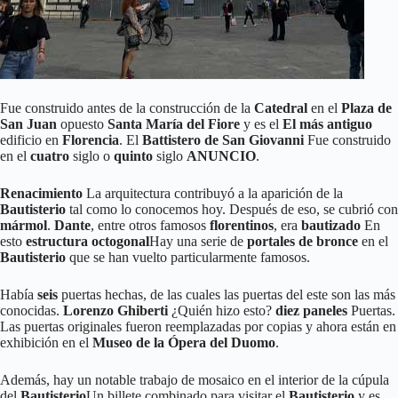
Fue construido antes de la construcción de la
Catedral
en el
Plaza de
San Juan
opuesto
Santa María del Fiore
y es el
El más antiguo
edificio en
Florencia
. El
Battistero de San Giovanni
Fue construido
en el
cuatro
siglo o
quinto
siglo
ANUNCIO
.
Renacimiento
La arquitectura contribuyó a la aparición de la
Bautisterio
tal como lo conocemos hoy. Después de eso, se cubrió con
mármol
.
Dante
, entre otros famosos
florentinos
, era
bautizado
En
esto
estructura octogonal
Hay una serie de
portales de bronce
en el
Bautisterio
que se han vuelto particularmente famosos.
Había
seis
puertas hechas, de las cuales las puertas del este son las más
conocidas.
Lorenzo Ghiberti
¿Quién hizo esto?
diez paneles
Puertas.
Las puertas originales fueron reemplazadas por copias y ahora están en
exhibición en el
Museo de la Ópera del Duomo
.
Además, hay un notable trabajo de mosaico en el interior de la cúpula
del
Bautisterio
Un billete combinado para visitar el
Bautisterio
y es