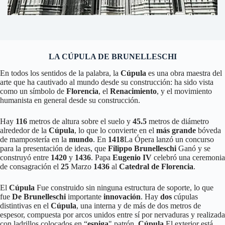
LA CÚPULA DE BRUNELLESCHI
En todos los sentidos de la palabra, la
Cúpula
es una obra maestra del
arte que ha cautivado al mundo desde su construcción: ha sido vista
como un símbolo de
Florencia
, el
Renacimiento
, y el movimiento
humanista en general desde su construcción.
Hay
116
metros de altura sobre el suelo y
45.5
metros de diámetro
alrededor de la
Cúpula
, lo que lo convierte en el
más grande
bóveda
de mampostería en la
mundo
. En
1418
La Ópera lanzó un concurso
para la presentación de ideas, que
Filippo Brunelleschi
Ganó y se
construyó entre
1420
y
1436
. Papa
Eugenio IV
celebró una ceremonia
de consagración el
25
Marzo
1436
al
Catedral de Florencia
.
El
Cúpula
Fue construido sin ninguna estructura de soporte, lo que
fue
De Brunelleschi
importante
innovación
. Hay
dos
cúpulas
distintivas en el
Cúpula
, una interna y de más de dos metros de
espesor, compuesta por arcos unidos entre sí por nervaduras y realizada
con ladrillos colocados en “
espiga
" patrón.
Cúpula
El exterior está