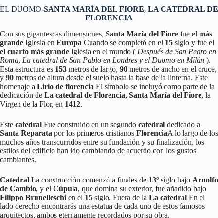
EL DUOMO-
SANTA MARÍA DEL FIORE, LA CATEDRAL DE
FLORENCIA
Con sus gigantescas dimensiones,
Santa María del Fiore
fue el
más
grande
Iglesia en
Europa
Cuando se completó en el
15
siglo y fue el
el cuarto más grande
Iglesia en el mundo (
Después de San Pedro en
Roma
,
La catedral de San Pablo en Londres y el Duomo en Milán
).
Esta estructura es
153
metros de largo,
90
metros de ancho en el cruce,
y
90
metros de altura desde el suelo hasta la base de la linterna. Este
homenaje a
Lirio de florencia
El símbolo se incluyó como parte de la
dedicación de
La catedral de Florencia
,
Santa María del Fiore
, la
Virgen de la Flor, en
1412
.
Este
catedral
Fue construido en un segundo
catedral
dedicado a
Santa Reparata
por los primeros cristianos
Florencia
A lo largo de los
muchos años transcurridos entre su fundación y su finalización, los
estilos del edificio han ido cambiando de acuerdo con los gustos
cambiantes.
Catedral
La construcción comenzó a finales de
13º
siglo bajo
Arnolfo
de Cambio
, y el
Cúpula
, que domina su exterior, fue añadido bajo
Filippo Brunelleschi
en el
15
siglo. Fuera de la
La catedral
En el
lado derecho encontrarás una estatua de cada uno de estos famosos
arquitectos, ambos eternamente recordados por su obra.