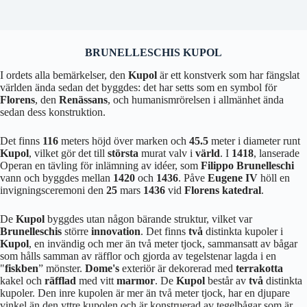
BRUNELLESCHIS KUPOL
I ordets alla bemärkelser, den
Kupol
är ett konstverk som har fängslat
världen ända sedan det byggdes: det har setts som en symbol för
Florens
, den
Renässans
, och humanismrörelsen i allmänhet ända
sedan dess konstruktion.
Det finns
116
meters höjd över marken och
45.5
meter i diameter runt
Kupol
, vilket gör det till
största
murat valv i
värld
. I
1418
, lanserade
Operan en tävling för inlämning av idéer, som
Filippo Brunelleschi
vann och byggdes mellan
1420
och
1436
. Påve
Eugene IV
höll en
invigningsceremoni den
25
mars
1436
vid
Florens katedral
.
De
Kupol
byggdes utan någon bärande struktur, vilket var
Brunelleschis
större
innovation
. Det finns
två
distinkta kupoler i
Kupol
, en invändig och mer än två meter tjock, sammansatt av bågar
som hålls samman av räfflor och gjorda av tegelstenar lagda i en
"
fiskben
” mönster.
Dome's
exteriör är dekorerad med
terrakotta
kakel och
räfflad
med vitt
marmor
. De
Kupol
består av
två
distinkta
kupoler. Den inre kupolen är mer än två meter tjock, har en djupare
vinkel än den yttre kupolen och är konstruerad av tegelbågar som är