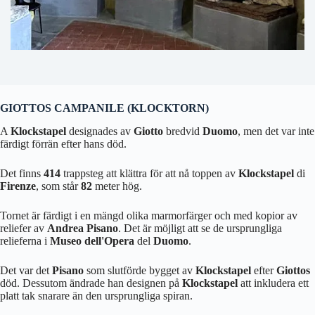
GIOTTOS CAMPANILE (KLOCKTORN)
A
Klockstapel
designades av
Giotto
bredvid
Duomo
, men det var inte
färdigt förrän efter hans död.
Det finns
414
trappsteg att klättra för att nå toppen av
Klockstapel
di
Firenze
, som står
82
meter hög.
Tornet är färdigt i en mängd olika marmorfärger och med kopior av
reliefer av
Andrea Pisano
. Det är möjligt att se de ursprungliga
relieferna i
Museo dell'Opera
del
Duomo
.
Det var det
Pisano
som slutförde bygget av
Klockstapel
efter
Giottos
död. Dessutom ändrade han designen på
Klockstapel
att inkludera ett
platt tak snarare än den ursprungliga spiran.