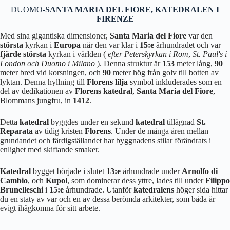
DUOMO-
SANTA MARIA DEL FIORE, KATEDRALEN I
FIRENZE
Med sina gigantiska dimensioner,
Santa Maria del Fiore
var den
största
kyrkan i
Europa
när den var klar i
15:e
århundradet och var
fjärde största
kyrkan i världen (
efter Peterskyrkan i Rom
,
St. Paul's i
London och Duomo i Milano
). Denna struktur är
153
meter lång,
90
meter bred vid korsningen, och
90
meter hög från golv till botten av
lyktan. Denna hyllning till
Florens lilja
symbol inkluderades som en
del av dedikationen av
Florens katedral
,
Santa Maria del Fiore
,
Blommans jungfru, in
1412
.
Detta
katedral
byggdes under en sekund
katedral
tillägnad
St.
Reparata
av tidig kristen
Florens
. Under de många åren mellan
grundandet och färdigställandet har byggnadens stilar förändrats i
enlighet med skiftande smaker.
Katedral
bygget började i slutet
13:e
århundrade under
Arnolfo di
Cambio
, och
Kupol
, som dominerar dess yttre, lades till under
Filippo
Brunelleschi
i
15:e
århundrade. Utanför
katedralens
höger sida hittar
du en staty av var och en av dessa berömda arkitekter, som båda är
evigt ihågkomna för sitt arbete.