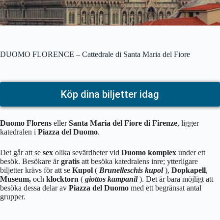
DUOMO FLORENCE – Cattedrale di Santa Maria del Fiore
Köp dina biljetter idag
Duomo Florens
eller
Santa Maria del Fiore di Firenze
, ligger
katedralen i
Piazza del Duomo
.
Det går att se
sex
olika sevärdheter vid
Duomo komplex
under ett
besök. Besökare är
gratis
att besöka katedralens inre; ytterligare
biljetter krävs för att se
Kupol
(
Brunelleschis kupol
),
Dopkapell
,
Museum,
och
klocktorn
(
giottos kampanil
). Det är bara möjligt att
besöka dessa delar av
Piazza del Duomo
med ett begränsat antal
grupper.