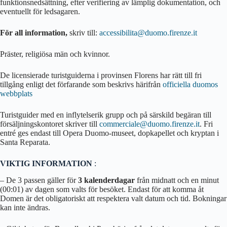
funktionsnedsättning, efter verifiering av lämplig dokumentation, och
eventuellt för ledsagaren.
För all information,
skriv till:
accessibilita@duomo.firenze.it
Präster, religiösa män och kvinnor.
De licensierade turistguiderna i provinsen Florens har rätt till fri
tillgång enligt det förfarande som beskrivs härifrån
officiella duomos
webbplats
Turistguider med en inflytelserik grupp och på särskild begäran till
försäljningskontoret skriver till
commerciale@duomo.firenze.it
. Fri
entré ges endast till Opera Duomo-museet, dopkapellet och kryptan i
Santa Reparata.
VIKTIG INFORMATION
:
– De 3 passen gäller för
3 kalenderdagar
från midnatt och en minut
(00:01) av dagen som valts för besöket. Endast för att komma åt
Domen är det obligatoriskt att respektera valt datum och tid. Bokningar
kan inte ändras.