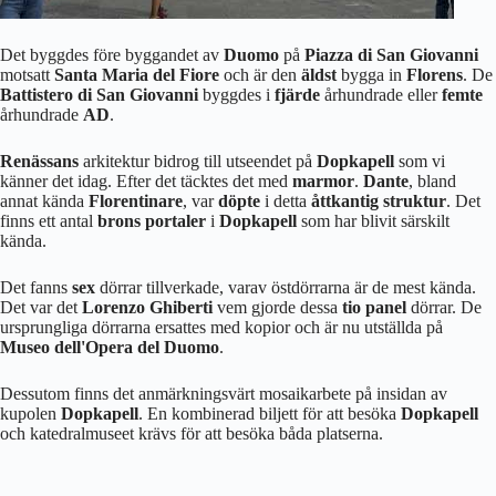
Det byggdes före byggandet av
Duomo
på
Piazza di San Giovanni
motsatt
Santa Maria del Fiore
och är den
äldst
bygga in
Florens
. De
Battistero di San Giovanni
byggdes i
fjärde
århundrade eller
femte
århundrade
AD
.
Renässans
arkitektur bidrog till utseendet på
Dopkapell
som vi
känner det idag. Efter det täcktes det med
marmor
.
Dante
, bland
annat kända
Florentinare
, var
döpte
i detta
åttkantig struktur
. Det
finns ett antal
brons portaler
i
Dopkapell
som har blivit särskilt
kända.
Det fanns
sex
dörrar tillverkade, varav östdörrarna är de mest kända.
Det var det
Lorenzo Ghiberti
vem gjorde dessa
tio panel
dörrar. De
ursprungliga dörrarna ersattes med kopior och är nu utställda på
Museo dell'Opera del Duomo
.
Dessutom finns det anmärkningsvärt mosaikarbete på insidan av
kupolen
Dopkapell
. En kombinerad biljett för att besöka
Dopkapell
och katedralmuseet krävs för att besöka båda platserna.