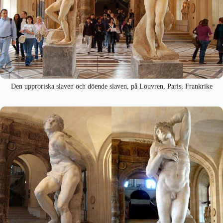
Den upproriska slaven och döende slaven, på Louvren, Paris, Frankrike