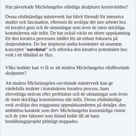
Hur påverkade Michelangelos ofärdiga skulpturer konstvärlden?
Dessa ofullständiga mästerverk har blivit föremål för intensiva
studier och fascination, eftersom de avslöjar det inre arbetet hos
ett kreativt geni och de utmaningar som även de mest skickliga
konstnärerna står inför. De har också väckt en större uppskattning
för den kreativa processen istället för att enbart fokusera på
slutprodukten. De har inspirerat andra konstnärer att anamma
konceptet "
oavslutat
” och utforska den kreativa potentialen hos
verk i ett tillstånd av flux.
Vilka insikter kan vi få av att studera Michelangelos ofullbordade
skulpturer?
Att studera Michelangelos oavslutade mästerverk kan ge
värdefulla insikter i konstnärens kreativa process, hans
obevekliga strävan efter perfektion och de utmaningar som även
de mest skickliga konstnärerna står inför. Dessa ofullständiga
verk avslöjar den noggranna uppmärksamheten på detaljer, den
ambitiösa karaktär som drev Michelangelos konstnärliga vision
och de yttre faktorer som ibland ledde till att hans
beställningsprojekt plötsligt stoppades.