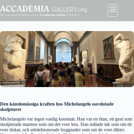
Hoppa
till
innehållet
Den känslomässiga kraften hos Michelangelo oavslutade
skulpturer
Michelangelo var ingen vanlig konstnär. Han var en titan, ett geni som
skulpterade marmor som om det vore lera. Han målade tak som om de
vore dukar, och arkitektonerade byggnader som om de vore dikter.