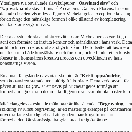
Ytterligare två oavslutade slavskulpturer, "
Oavslutad slav
" och
"
Uppvaknande slav
”, finns på Accademia Gallery i Florens. Liksom
de andra i serien visar dessa figurer Michelangelos exceptionella talang
för att fånga den mänskliga formen i olika tillstånd av komplettering
och känslomässiga uttryck.
Dessa oavslutade slavskulpturer vittnar om Michelangelos varaktiga
geni och förmåga att ingjuta känslor och mänsklighet i hans verk. Detta
är till och med i deras ofullständiga tillstånd. De fortsätter att fascinera
och inspirera både konstälskare och forskare, och erbjuder ett exklusivt
fönster in i konstnärens kreativa process och utvecklingen av hans
konstnärliga vision.
En annan fängslande oavslutad skulptur är "
Kristi uppståndelse
,”
som konstnären startade men aldrig fullbordade. Detta verk, avsett för
påven Julius II:s grav, är ett bevis på Michelangelos förmåga att
förmedla religiös dramatik och kraft genom sitt skulpturala mästerskap.
Michelangelos oavslutade målningar är lika slående. "
Begravning
,” en
skildring av Kristi begravning, är ett mästerligt exempel på konstnärens
oöverträffade skicklighet i att återge den mänskliga formen och
förmedla den känslomässiga tyngden av ett religiöst ämne.