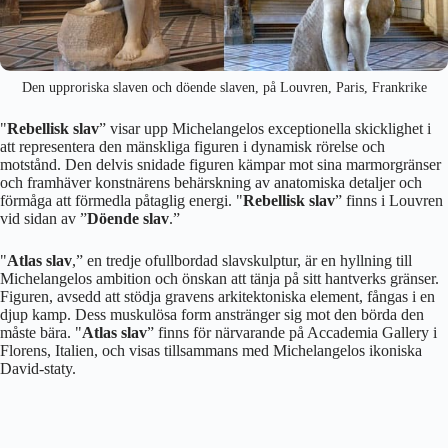
Den upproriska slaven och döende slaven, på Louvren, Paris, Frankrike
"
Rebellisk slav
” visar upp Michelangelos exceptionella skicklighet i
att representera den mänskliga figuren i dynamisk rörelse och
motstånd. Den delvis snidade figuren kämpar mot sina marmorgränser
och framhäver konstnärens behärskning av anatomiska detaljer och
förmåga att förmedla påtaglig energi. "
Rebellisk slav
” finns i Louvren
vid sidan av ”
Döende slav
.”
"
Atlas slav
,” en tredje ofullbordad slavskulptur, är en hyllning till
Michelangelos ambition och önskan att tänja på sitt hantverks gränser.
Figuren, avsedd att stödja gravens arkitektoniska element, fångas i en
djup kamp. Dess muskulösa form anstränger sig mot den börda den
måste bära. "
Atlas slav
” finns för närvarande på Accademia Gallery i
Florens, Italien, och visas tillsammans med Michelangelos ikoniska
David-staty.