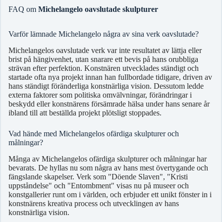
FAQ om
Michelangelo oavslutade skulpturer
Varför lämnade Michelangelo några av sina verk oavslutade?
Michelangelos oavslutade verk var inte resultatet av lättja eller
brist på hängivenhet, utan snarare ett bevis på hans orubbliga
strävan efter perfektion. Konstnären utvecklades ständigt och
startade ofta nya projekt innan han fullbordade tidigare, driven av
hans ständigt föränderliga konstnärliga vision. Dessutom ledde
externa faktorer som politiska omvälvningar, förändringar i
beskydd eller konstnärens försämrade hälsa under hans senare år
ibland till att beställda projekt plötsligt stoppades.
Vad hände med Michelangelos ofärdiga skulpturer och
målningar?
Många av Michelangelos ofärdiga skulpturer och målningar har
bevarats. De hyllas nu som några av hans mest övertygande och
fängslande skapelser. Verk som "Döende Slaven", "Kristi
uppståndelse" och "Entombment" visas nu på museer och
konstgallerier runt om i världen, och erbjuder ett unikt fönster in i
konstnärens kreativa process och utvecklingen av hans
konstnärliga vision.