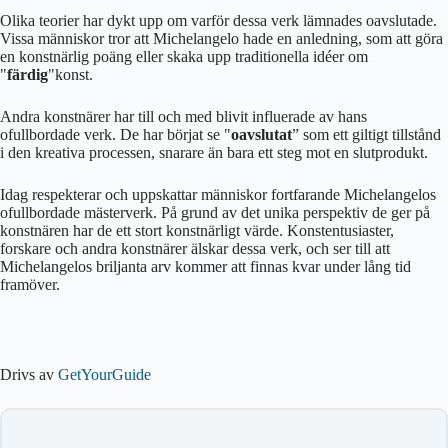
Olika teorier har dykt upp om varför dessa verk lämnades oavslutade.
Vissa människor tror att Michelangelo hade en anledning, som att göra
en konstnärlig poäng eller skaka upp traditionella idéer om
"
färdig
"konst.
Andra konstnärer har till och med blivit influerade av hans
ofullbordade verk. De har börjat se "
oavslutat
” som ett giltigt tillstånd
i den kreativa processen, snarare än bara ett steg mot en slutprodukt.
Idag respekterar och uppskattar människor fortfarande Michelangelos
ofullbordade mästerverk. På grund av det unika perspektiv de ger på
konstnären har de ett stort konstnärligt värde. Konstentusiaster,
forskare och andra konstnärer älskar dessa verk, och ser till att
Michelangelos briljanta arv kommer att finnas kvar under lång tid
framöver.
Drivs av
GetYourGuide