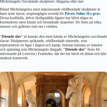
Michelangelo Oavslutade skulpturer: fångarna eller slav
Bland Michelangelos mest imponerande ofullbordade skulpturer är
hans serie slavar, ursprungligen avsedd för
Påven Julius II:s grav
.
Dessa kraftfulla, delvis färdigställda figurer har blivit några av
konstnärens mest kända och beundrade skapelser. De finns på olika
museer och gallerier runt om i världen.
"
Döende slav
” är kanske den mest kända av Michelangelos oavslutade
slavar. Skulpturens spökande, ofullbordade utseende, som
representerar en figur i ångest och kamp, betonar känslan av känslor
och spänning som Michelangelo fångade. "
Döende slav
” finns för
närvarande på Louvren i Frankrike, där det har blivit ett älskat och hårt
studerat konstverk.