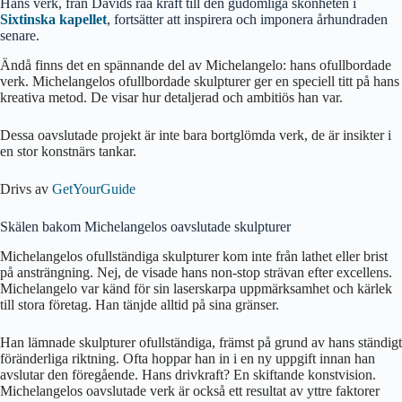
Hans verk, från Davids råa kraft till den gudomliga skönheten i
Sixtinska kapellet
, fortsätter att inspirera och imponera århundraden
senare.
Ändå finns det en spännande del av Michelangelo: hans ofullbordade
verk. Michelangelos ofullbordade skulpturer ger en speciell titt på hans
kreativa metod. De visar hur detaljerad och ambitiös han var.
Dessa oavslutade projekt är inte bara bortglömda verk, de är insikter i
en stor konstnärs tankar.
Drivs av
GetYourGuide
Skälen bakom Michelangelos oavslutade skulpturer
Michelangelos ofullständiga skulpturer kom inte från lathet eller brist
på ansträngning. Nej, de visade hans non-stop strävan efter excellens.
Michelangelo var känd för sin laserskarpa uppmärksamhet och kärlek
till stora företag. Han tänjde alltid på sina gränser.
Han lämnade skulpturer ofullständiga, främst på grund av hans ständigt
föränderliga riktning. Ofta hoppar han in i en ny uppgift innan han
avslutar den föregående. Hans drivkraft? En skiftande konstvision.
Michelangelos oavslutade verk är också ett resultat av yttre faktorer