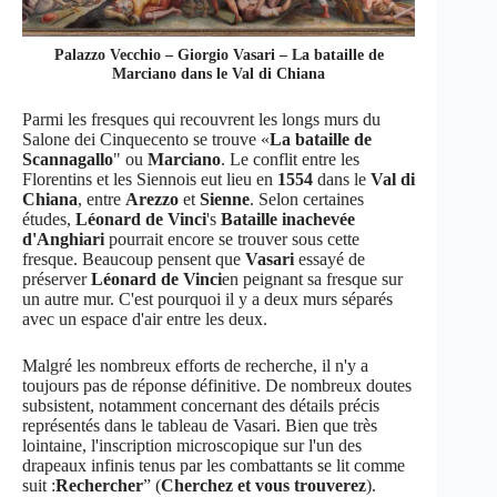
Palazzo Vecchio – Giorgio Vasari – La bataille de
Marciano dans le Val di Chiana
Parmi les fresques qui recouvrent les longs murs du
Salone dei Cinquecento se trouve «
La bataille de
Scannagallo
" ou
Marciano
. Le conflit entre les
Florentins et les Siennois eut lieu en
1554
dans le
Val di
Chiana
, entre
Arezzo
et
Sienne
. Selon certaines
études,
Léonard de Vinci
's
Bataille inachevée
d'Anghiari
pourrait encore se trouver sous cette
fresque. Beaucoup pensent que
Vasari
essayé de
préserver
Léonard de Vinci
en peignant sa fresque sur
un autre mur. C'est pourquoi il y a deux murs séparés
avec un espace d'air entre les deux.
Malgré les nombreux efforts de recherche, il n'y a
toujours pas de réponse définitive. De nombreux doutes
subsistent, notamment concernant des détails précis
représentés dans le tableau de Vasari. Bien que très
lointaine, l'inscription microscopique sur l'un des
drapeaux infinis tenus par les combattants se lit comme
suit :
Rechercher
” (
Cherchez et vous trouverez
).