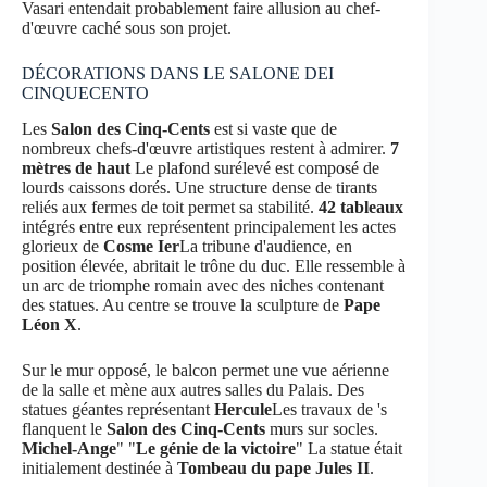
Vasari entendait probablement faire allusion au chef-
d'œuvre caché sous son projet.
DÉCORATIONS DANS LE SALONE DEI
CINQUECENTO
Les
Salon des Cinq-Cents
est si vaste que de
nombreux chefs-d'œuvre artistiques restent à admirer.
7
mètres de haut
Le plafond surélevé est composé de
lourds caissons dorés. Une structure dense de tirants
reliés aux fermes de toit permet sa stabilité.
42 tableaux
intégrés entre eux représentent principalement les actes
glorieux de
Cosme Ier
La tribune d'audience, en
position élevée, abritait le trône du duc. Elle ressemble à
un arc de triomphe romain avec des niches contenant
des statues. Au centre se trouve la sculpture de
Pape
Léon X
.
Sur le mur opposé, le balcon permet une vue aérienne
de la salle et mène aux autres salles du Palais. Des
statues géantes représentant
Hercule
Les travaux de 's
flanquent le
Salon des Cinq-Cents
murs sur socles.
Michel-Ange
" "
Le génie de la victoire
" La statue était
initialement destinée à
Tombeau du pape Jules II
.