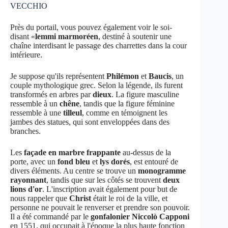
VECCHIO
Près du portail, vous pouvez également voir le soi-
disant «
lemmi marmoréen
, destiné à soutenir une
chaîne interdisant le passage des charrettes dans la cour
intérieure.
Je suppose qu'ils représentent
Philémon
et
Baucis
, un
couple mythologique grec. Selon la légende, ils furent
transformés en arbres par
dieux
. La figure masculine
ressemble à un
chêne
, tandis que la figure féminine
ressemble à une
tilleul
, comme en témoignent les
jambes des statues, qui sont enveloppées dans des
branches.
Les
façade en marbre frappante
au-dessus de la
porte, avec un
fond bleu
et
lys dorés
, est entouré de
divers éléments. Au centre se trouve un
monogramme
rayonnant
, tandis que sur les côtés se trouvent
deux
lions d'or
. L'inscription avait également pour but de
nous rappeler que
Christ
était le roi de la ville, et
personne ne pouvait le renverser et prendre son pouvoir.
Il a été commandé par le
gonfalonier Niccolò Capponi
en 1551, qui occupait à l'époque la plus haute fonction