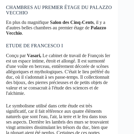
CHAMBRES AU PREMIER ÉTAGE DU PALAZZO
VECCHIO
En plus du magnifique
Salon des Cinq-Cents
, il y a
d'autres belles chambres au premier étage de
Palazzo
Vecchio
.
ETUDE DE FRANCESCO I
Conçu par
Vasari,
Le cabinet de travail de François Ier
est un espace intime, étroit et allongé. Il est surmonté
d'une voûte en berceau, entièrement décorée de scènes
allégoriques et mythologiques. C'était le lieu préféré du
duc, où il s'adonnait à ses passe-temps. Il collectionnait
des bijoux, des pierres précieuses et de petits objets de
valeur et se consacrait à l'étude des sciences et de
l'alchimie.
Le symbolisme utilisé dans cette étude est très
significatif, car il fait référence aux quatre éléments
naturels que sont l'eau, l'air, la terre et le feu dans tous
ses aspects. Derrière les lambris des murs se trouvaient
vingt armoires dissimulant les trésors du duc, bien que
la plupart aient été perdus. Certaines de ces portes