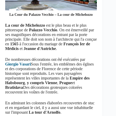
La Cour du Palazzo Vecchio –
La cour de Michelozzo
La cour de Michelozzo
est le plus beau et le plus
pittoresque de
Palazzo Vecchio
. On est émerveillé par
ses magnifiques décorations en entrant par la porte
principale. Elle doit son nom à l'architecte qui l'a conçue
en
1565
à l'occasion du mariage de
François Ier de
Médicis
et
Jeanne d'Autriche
.
De nombreuses décorations ont été exécutées par
Giorgio Vasari
Sous l'entrée, les emblèmes des églises
et des corporations de Florence de cette période
historique sont reproduits. Les vues paysagères
représentent les villes importantes de la
Empire des
Habsbourg
,
y compris Vienne
,
Prague
et
Bratislava
Des décorations grotesques colorées
recouvrent les voûtes de l'entrée.
En admirant les colonnes élaborées recouvertes de stuc
et en regardant le ciel, il y a aussi une vue inhabituelle
sur l'imposant
La tour d'Arnolfo
.