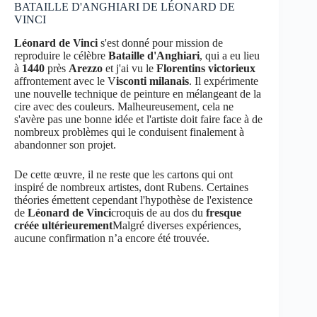
BATAILLE D'ANGHIARI DE LÉONARD DE
VINCI
Léonard de Vinci
s'est donné pour mission de
reproduire le célèbre
Bataille d'Anghiari
, qui a eu lieu
à
1440
près
Arezzo
et j'ai vu le
Florentins victorieux
affrontement avec le V
isconti milanais
. Il expérimente
une nouvelle technique de peinture en mélangeant de la
cire avec des couleurs. Malheureusement, cela ne
s'avère pas une bonne idée et l'artiste doit faire face à de
nombreux problèmes qui le conduisent finalement à
abandonner son projet.
De cette œuvre, il ne reste que les cartons qui ont
inspiré de nombreux artistes, dont Rubens. Certaines
théories émettent cependant l'hypothèse de l'existence
de
Léonard de Vinci
croquis de au dos du
fresque
créée ultérieurement
Malgré diverses expériences,
aucune confirmation n’a encore été trouvée.