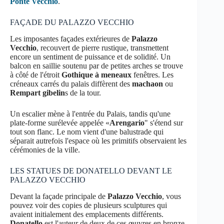
Ponte Vecchio
.
FAÇADE DU PALAZZO VECCHIO
Les imposantes façades extérieures de
Palazzo
Vecchio
, recouvert de pierre rustique, transmettent
encore un sentiment de puissance et de solidité. Un
balcon en saillie soutenu par de petites arches se trouve
à côté de l'étroit
Gothique à meneaux
fenêtres. Les
créneaux carrés du palais diffèrent des
machaon
ou
Rempart gibelin
s de la tour.
Un escalier mène à l'entrée du Palais, tandis qu'une
plate-forme surélevée appelée «
Arengario
" s'étend sur
tout son flanc. Le nom vient d'une balustrade qui
séparait autrefois l'espace où les primitifs observaient les
cérémonies de la ville.
LES STATUES DE DONATELLO DEVANT LE
PALAZZO VECCHIO
Devant la façade principale de
Palazzo Vecchio
, vous
pouvez voir des copies de plusieurs sculptures qui
avaient initialement des emplacements différents.
Donatello
est l'auteur de deux de ces œuvres en bronze.