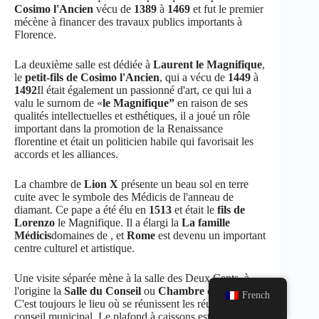
Cosimo l'Ancien
vécu de
1389
à
1469
et fut le premier
mécène à financer des travaux publics importants à
Florence.
La deuxième salle est dédiée à
Laurent le Magnifique
,
le
petit-fils de Cosimo l'Ancien
, qui a vécu de
1449
à
1492
Il était également un passionné d'art, ce qui lui a
valu le surnom de «
le Magnifique”
en raison de ses
qualités intellectuelles et esthétiques, il a joué un rôle
important dans la promotion de la Renaissance
florentine et était un politicien habile qui favorisait les
accords et les alliances.
La chambre de
Lion X
présente un beau sol en terre
cuite avec le symbole des Médicis de l'anneau de
diamant. Ce pape a été élu en
1513
et était le
fils de
Lorenzo
le Magnifique. Il a élargi la
La famille
Médicis
domaines de , et
Rome
est devenu un important
centre culturel et artistique.
Une visite séparée mène à la salle des Deux Cents, à
l'origine la
Salle du Conseil
ou
Chambre du peuple
.
French
C'est toujours le lieu où se réunissent les réunions du
conseil municipal. Le plafond à caissons est décoré de