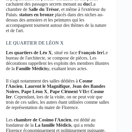
cachaient des passages secrets menant au
duc
La
chambre de
Salle du Trésor
, et même à l'extérieur du
Palais.
statues en bronze
placés dans des niches au-
dessus des armoires et les peintures qui les
accompagnent tournent autour des thèmes de la nature
et de l'art.
LE QUARTIER DE LÉON X
Les quartiers de Léo X
, situé en face
François Ier
Le
bureau de l'architecte, se compose de pièces. Les
décorations rappellent les exploits des membres illustres
de la
Famille Médicis
y, exaltant leurs actes.
Il s'agit notamment des salles dédiées à
Cosme
l'Ancien
,
Laurent le Magnifique
,
Jean des Bandes
Noires
,
Pape Léon X
,
Pape Clément VII
et
Cosme
Ier
. Cependant, lors de la visite, on ne peut voir que
trois de ces salles, les autres étant utilisées comme salles
de représentation du maire de Florence.
Les
chambre de Cosimo
l'Ancien
, est dédié au
fondateur de la
La famille Médicis
, qui a rendu
Florence économiquement et politiquement puissante.