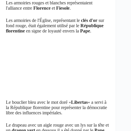
Les armoiries rouges et blanches représentaient
l'alliance entre
Florence
et
Fiesole
.
Les armoiries de l'Église, représentant le
clés d'or
sur
fond rouge, était également utilisé par le
République
florentine
en signe de loyauté envers la
Pape
.
Le bouclier bleu avec le mot doré «
Libertas
« a servi à
la République florentine pour représenter la démocratie
libre des influences impériales.
Le drapeau avec un aigle rouge avec un lys sur la tête et
un
dragon vert
en dessous il a été donné par le
Pape