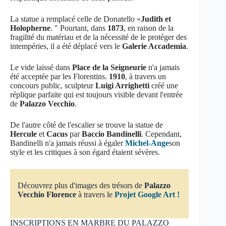
La statue a remplacé celle de Donatello «
Judith et
Holopherne
. " Pourtant, dans
1873
, en raison de la
fragilité du matériau et de la nécessité de le protéger des
intempéries, il a été déplacé vers le
Galerie Accademia
.
Le vide laissé dans
Place de la Seigneurie
n'a jamais
été acceptée par les Florentins.
1910
, à travers un
concours public, sculpteur
Luigi Arrighetti
créé une
réplique parfaite qui est toujours visible devant l'entrée
de
Palazzo Vecchio
.
De l'autre côté de l'escalier se trouve la statue de
Hercule
et
Cacus
par
Baccio Bandinelli
. Cependant,
Bandinelli n'a jamais réussi à égaler
Michel-Ange
son
style et les critiques à son égard étaient sévères.
Découvrez plus d'images des trésors de
Palazzo
Vecchio Florence
à travers le
Projet Google Art !
INSCRIPTIONS EN MARBRE DU PALAZZO