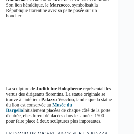
Son lion héraldique, le
Marzocco
, symbolisait la
République florentine avec sa patte posée sur un
bouclier.
La sculpture de
Judith tue
Holopherne
représentait les
vertus des dirigeants florentins. La statue originale se
trouve à l'intérieur
Palazzo Vecchio
, tandis que la statue
du lion est conservée au
Musée du
Bargello
Initialement placées de chaque côté de la porte
d'entrée, elles furent déplacées dans les années 1500
pour faire place à deux sculptures plus imposantes.
LE DAVID DE MICHEL-ANGE SUR LA PIAZZA