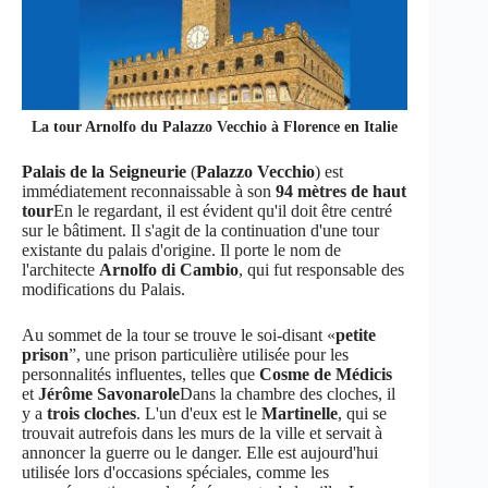
La tour Arnolfo du Palazzo Vecchio à Florence en Italie
Palais de la Seigneurie
(
Palazzo Vecchio
) est
immédiatement reconnaissable à son
94 mètres de haut
tour
En le regardant, il est évident qu'il doit être centré
sur le bâtiment. Il s'agit de la continuation d'une tour
existante du palais d'origine. Il porte le nom de
l'architecte
Arnolfo di Cambio
, qui fut responsable des
modifications du Palais.
Au sommet de la tour se trouve le soi-disant «
petite
prison
”, une prison particulière utilisée pour les
personnalités influentes, telles que
Cosme de Médicis
et
Jérôme Savonarole
Dans la chambre des cloches, il
y a
trois cloches
. L'un d'eux est le
Martinelle
, qui se
trouvait autrefois dans les murs de la ville et servait à
annoncer la guerre ou le danger. Elle est aujourd'hui
utilisée lors d'occasions spéciales, comme les