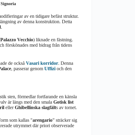
 Signoria
modifieringar av en tidigare befäst struktur.
örlängning av denna konstruktion. Detta
d
.
(
Palazzo Vecchio
) liknade en fästning.
h förskönades med bidrag från tidens
pade de också
Vasari korridor
. Denna
Palace
, passerar genom
Uffizi
och den
ustik sten, förmedlar fortfarande en känsla
 valv är längs med den smala
Gotisk list
il
eller
Ghibellinska slagfält
s av tornet.
tform som kallas "
arengario
” sträcker sig
rerade utrymmet där priori observerade