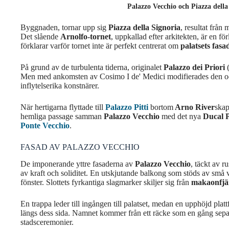
Palazzo Vecchio och Piazza della
Byggnaden, tornar upp sig
Piazza della Signoria
, resultat från 
Det slående
Arnolfo-tornet
, uppkallad efter arkitekten, är en f
förklarar varför tornet inte är perfekt centrerat om
palatsets fasa
På grund av de turbulenta tiderna, originalet
Palazzo dei Priori
Men med ankomsten av Cosimo I de' Medici modifierades den oc
inflytelserika konstnärer.
När hertigarna flyttade till
Palazzo Pitti
bortom
Arno River
ska
hemliga passage samman
Palazzo Vecchio
med det nya
Ducal 
Ponte Vecchio
.
FASAD AV PALAZZO VECCHIO
De imponerande yttre fasaderna av
Palazzo Vecchio
, täckt av r
av kraft och soliditet. En utskjutande balkong som stöds av små
fönster. Slottets fyrkantiga slagmarker skiljer sig från
makaonfjär
En trappa leder till ingången till palatset, medan en upphöjd plat
längs dess sida. Namnet kommer från ett räcke som en gång sepa
stadsceremonier.