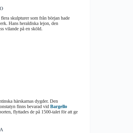
IO
 flera skulpturer som från början hade
sverk. Hans heraldiska lejon, den
ss vilande på en sköld.
ntinska härskarnas dygder. Den
jonstatyn finns bevarad vid
Bargello
ten, flyttades de på 1500-talet för att ge
IA