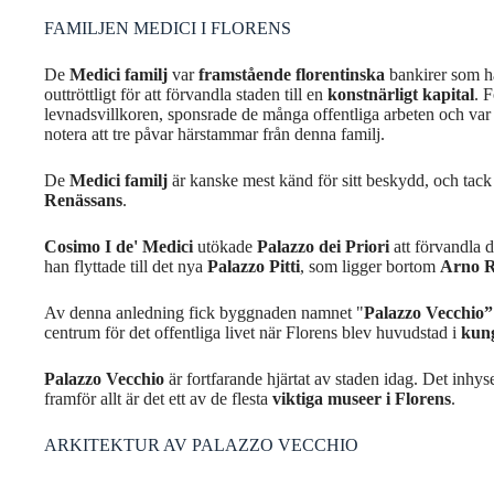
FAMILJEN MEDICI I FLORENS
De
Medici familj
var
framstående florentinska
bankirer som ha
outtröttligt för att förvandla staden till en
konstnärligt kapital
. F
levnadsvillkoren, sponsrade de många offentliga arbeten och var ak
notera att tre påvar härstammar från denna familj.
De
Medici familj
är kanske mest känd för sitt beskydd, och tac
Renässans
.
Cosimo I de' Medici
utökade
Palazzo dei Priori
att förvandla de
han flyttade till det nya
Palazzo Pitti
, som ligger bortom
Arno R
Av denna anledning fick byggnaden namnet "
Palazzo Vecchio”
centrum för det offentliga livet när Florens blev huvudstad i
kung
Palazzo Vecchio
är fortfarande hjärtat av staden idag. Det in
framför allt är det ett av de flesta
viktiga museer i Florens
.
ARKITEKTUR AV PALAZZO VECCHIO