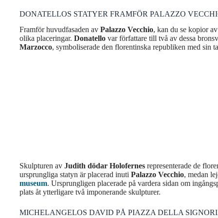
DONATELLOS STATYER FRAMFÖR PALAZZO VECCH
Framför huvudfasaden av
Palazzo Vecchio
, kan du se kopior av
olika placeringar.
Donatello
var författare till två av dessa bron
Marzocco
, symboliserade den florentinska republiken med sin ta
Skulpturen av
Judith dödar
Holofernes
representerade de flore
ursprungliga statyn är placerad inuti
Palazzo Vecchio
, medan le
museum
. Ursprungligen placerade på vardera sidan om ingångspor
plats åt ytterligare två imponerande skulpturer.
MICHELANGELOS DAVID PÅ PIAZZA DELLA SIGNOR