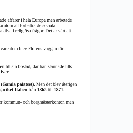
de affärer i hela Europa men arbetade
örutom att förbättra de sociala
tiva i religiösa frågor. Det är värt att
k vare dem blev Florens vaggan för
n till sin bostad, där han stannade tills
iver
.
 (Gamla palatset)
. Men det blev återigen
ariket Italien
från
1865
till
1871
.
hyser kommun- och borgmästarkontor, men