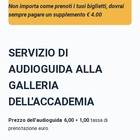
Non importa come prenoti i tuoi biglietti, dovrai
sempre pagare un supplemento
€ 4.00
SERVIZIO DI
AUDIOGUIDA ALLA
GALLERIA
DELL'ACCADEMIA
Prezzo dell'audioguida
:
6,00
+
1,00
tassa di
prenotazione euro.