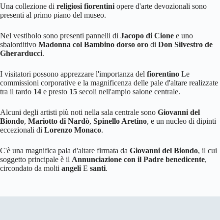
Una collezione di
religiosi fiorentini
opere d'arte devozionali sono
presenti al primo piano del museo.
Nel vestibolo sono presenti pannelli di
Jacopo di Cione
e uno
sbalorditivo
Madonna col Bambino dorso oro
di
Don Silvestro de
Gherarducci
.
I visitatori possono apprezzare l'importanza del
fiorentino
Le
commissioni corporative e la magnificenza delle pale d'altare realizzate
tra il tardo
14
e presto
15
secoli nell'ampio salone centrale.
Alcuni degli artisti più noti nella sala centrale sono
Giovanni del
Biondo
,
Mariotto di Nardò
,
Spinello Aretino
, e un nucleo di dipinti
eccezionali di
Lorenzo Monaco
.
C'è una magnifica pala d'altare firmata da
Giovanni del Biondo
, il cui
soggetto principale è il
Annunciazione con il Padre benedicente
,
circondato da molti
angeli
E
santi
.