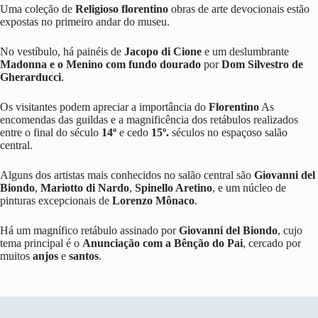
Uma coleção de
Religioso florentino
obras de arte devocionais estão
expostas no primeiro andar do museu.
No vestíbulo, há painéis de
Jacopo di Cione
e um deslumbrante
Madonna e o Menino com fundo dourado
por
Dom Silvestro de
Gherarducci
.
Os visitantes podem apreciar a importância do
Florentino
As
encomendas das guildas e a magnificência dos retábulos realizados
entre o final do século
14º
e cedo
15º.
séculos no espaçoso salão
central.
Alguns dos artistas mais conhecidos no salão central são
Giovanni del
Biondo
,
Mariotto di Nardo
,
Spinello Aretino
, e um núcleo de
pinturas excepcionais de
Lorenzo Mônaco
.
Há um magnífico retábulo assinado por
Giovanni del Biondo
, cujo
tema principal é o
Anunciação com a Bênção do Pai
, cercado por
muitos
anjos
e
santos
.