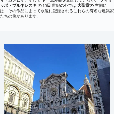
ィ・カンビオ
、そして
ドーム
外観を支配しているが、
フィリ
ッポ・ブルネレスキ
の
15日
世紀の外では
大聖堂の
右側に
は、その作品によって永遠に記憶されるこれらの有名な建築家
たちの像があります。