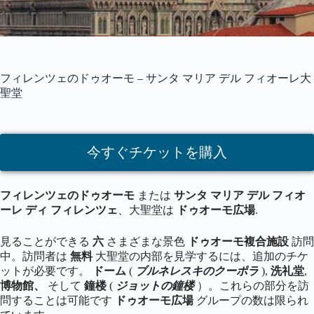
フィレンツェのドゥオーモ – サンタ マリア デル フィオーレ大
聖堂
今すぐチケットを購入
フィレンツェのドゥオーモ
または
サンタ マリア デル フィオ
ーレ ディ フィレンツェ
、大聖堂は
ドゥオーモ広場
.
見ることができる
六
さまざまな景色
ドゥオーモ複合施設
訪問
中。訪問者は
無料
大聖堂の内部を見学するには、追加のチケ
ットが必要です。
ドーム
(
ブルネレスキのクーポラ
),
洗礼堂
,
博物館、
そして
鐘楼
(
ジョットの鐘楼
）。これらの部分を訪
問することは可能です
ドゥオーモ広場
グループの数は限られ