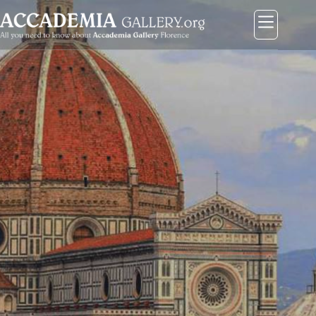
コ
ン
テ
ン
ツ
に
ス
キ
ッ
プ