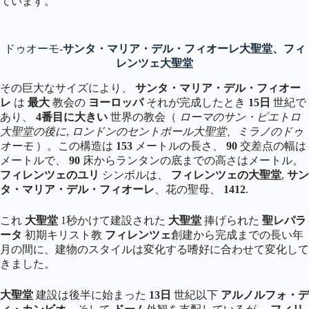
ています。
ドゥオーモ-
サンタ・マリア・デル・フィオーレ大聖堂、フィ
レンツェ大聖堂
その巨大なサイズにより、
サンタ・マリア・デル・フィオー
レ
は
最大
教会の
ヨーロッパ
それが完成したとき
15日
世紀で
あり、
4番目に大きい
世界の教会（
ローマのサン・ピエトロ
大聖堂の後に
,
ロンドンのセントポール大聖堂、ミラノのドゥ
オーモ
）。この構造は
153
メートルの長さ、
90
交差点の幅は
メートルで、
90
床からランタンの底までの高さはメートル。
フィレンツェのユリ
シンボルは、
フィレンツェの大聖堂
,
サン
タ・マリア・デル・フィオーレ
、花の聖母、
1412
.
これ
大聖堂
1秒かけて建設された
大聖堂
捧げられた
聖レパラ
ータ
初期キリスト教
フィレンツェ
創建から完成までの長い年
月の間に、建物のスタイルは変化する嗜好に合わせて変化して
きました。
大聖堂
建設は後半に始まった
13日
世紀以下
アルノルフォ・デ