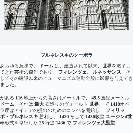
ブルネレスキのクーポラ
あらゆる意味で、
ドーム
は、建造されて以来、世界を魅了し
てきた芸術の傑作であり、
フィレンツェ
、
ルネッサンス
、そ
してその建設以来のヒューマニズム運動全般に影響を与えてき
ました。
がある
116
地上からの高さはメートルで、
45.5
直径メートル
ドーム
、それは
最大
石造りのヴォールト
世界
。 で
1418
オペ
ラ座はアイデアの提出のためのコンペを開始し、
フィリッ
ポ・ブルネレスキ
勝利し、
1420
そして
1436
教皇
ユージン4世
奉献式を挙行した
25
行進
1436
で
フィレンツェ大聖堂
.