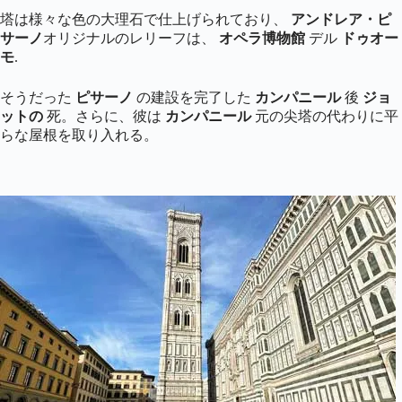
塔は様々な色の大理石で仕上げられており、
アンドレア・ピ
サーノ
オリジナルのレリーフは、
オペラ博物館
デル
ドゥオー
モ
.
そうだった
ピサーノ
の建設を完了した
カンパニール
後
ジョ
ットの
死。さらに、彼は
カンパニール
元の尖塔の代わりに平
らな屋根を取り入れる。