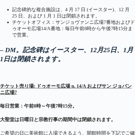
記念碑的な複合施設は、4 月 17 日 (イースター)、12 月
25 日、および 1 月 1 日は閉鎖されます。
チケットオフィス：サンジョヴァンニ広場7番地およびド
ゥオーモ広場14/A番地：毎日午前8時から午後7時15分ま
で営業。
– DM。記念碑はイースター、12月25日、1月
1日は閉鎖されます。
チケット売り場: ドゥオーモ広場 n. 14/A およびサン ジョバン
ニ広場7
毎日営業：午前8時～午後7時15分。
大聖堂は日曜日と宗教行事の期間中は閉鎖されます。
ご希望の日に美術館に入場できるよう、開館時間を下記でご確