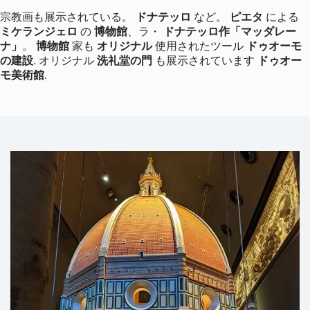
宗教画も展示されている。
ドナテッロ
など。
ピエタ
による
ミケランジェロ
の
博物館
、ラ・
ドナテッロ作「マッダレー
ナ」
。
博物館
家も
オリジナル
使用されたツール
ドゥオーモ
の建設
. オリジナル
洗礼堂の門
も展示されています
ドゥオー
モ美術館
.