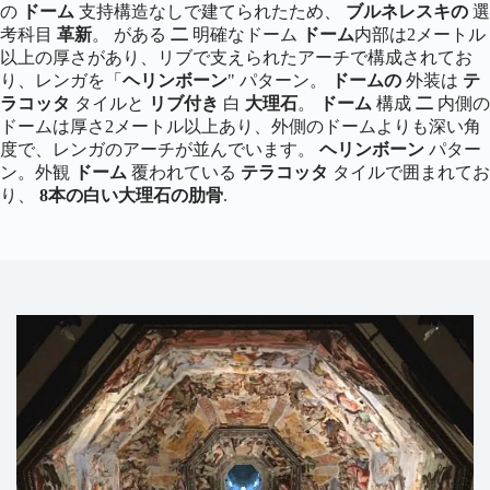
の
ドーム
支持構造なしで建てられたため、
ブルネレスキの
選
考科目
革新
。 がある
二
明確なドーム
ドーム
内部は2メートル
以上の厚さがあり、リブで支えられたアーチで構成されてお
り、レンガを「
ヘリンボーン
" パターン。
ドームの
外装は
テ
ラコッタ
タイルと
リブ付き
白
大理石
。
ドーム
構成
二
内側の
ドームは厚さ2メートル以上あり、外側のドームよりも深い角
度で、レンガのアーチが並んでいます。
ヘリンボーン
パター
ン。外観
ドーム
覆われている
テラコッタ
タイルで囲まれてお
り、
8本の白い大理石の肋骨
.