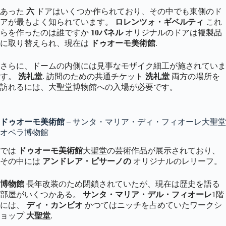
あった
六
ドアはいくつか作られており、その中でも東側のド
アが最もよく知られています。
ロレンツォ・ギベルティ
これ
らを作ったのは誰ですか
10パネル
オリジナルのドアは複製品
に取り替えられ、現在は
ドゥオーモ美術館
.
さらに、ドームの内側には見事なモザイク細工が施されていま
す。
洗礼堂
. 訪問のための共通チケット
洗礼堂
両方の場所を
訪れるには、大聖堂博物館への入場が必要です。
ドゥオーモ美術館
– サンタ・マリア・ディ・フィオーレ大聖堂
オペラ博物館
では
ドゥオーモ美術館
大聖堂の芸術作品が展示されており、
その中には
アンドレア・ピサーノの
オリジナルのレリーフ。
博物館
長年改装のため閉鎖されていたが、現在は歴史を語る
部屋がいくつかある。
サンタ・マリア・デル・フィオーレ
1階
には、
ディ・カンビオ
かつてはニッチを占めていたワークシ
ョップ
大聖堂
.