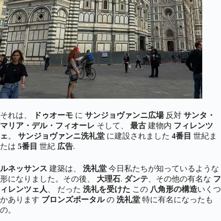
それは、
ドゥオーモ
に
サンジョヴァンニ広場
反対
サンタ・
マリア・デル・フィオーレ
そして、
最古
建物内
フィレンツ
ェ
。
サンジョヴァンニ洗礼堂
に建設されました
4番目
世紀ま
たは
5番目
世紀
広告
.
ルネッサンス
建築は、
洗礼堂
今日私たちが知っているような
形になりました。その後、
大理石
.
ダンテ
、その他の有名な
フ
ィレンツェ人
、 だった
洗礼を受けた
この
八角形の構造
いくつ
かあります
ブロンズポータル
の
洗礼堂
特に有名になったも
の。