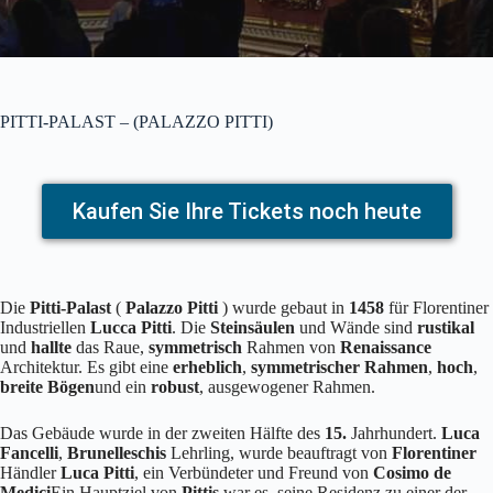
PITTI-PALAST – (PALAZZO PITTI)
Kaufen Sie Ihre Tickets noch heute
Die
Pitti-Palast
(
Palazzo Pitti
) wurde gebaut in
1458
für Florentiner
Industriellen
Lucca Pitti
. Die
Steinsäulen
und Wände sind
rustikal
und
hallte
das Raue,
symmetrisch
Rahmen von
Renaissance
Architektur. Es gibt eine
erheblich
,
symmetrischer Rahmen
,
hoch
,
breite Bögen
und ein
robust
, ausgewogener Rahmen.
Das Gebäude wurde in der zweiten Hälfte des
15.
Jahrhundert.
Luca
Fancelli
,
Brunelleschis
Lehrling, wurde beauftragt von
Florentiner
Händler
Luca Pitti
, ein Verbündeter und Freund von
Cosimo de
Medici
Ein Hauptziel von
Pittis
war es, seine Residenz zu einer der