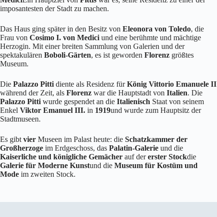
imposantesten der Stadt zu machen.
Das Haus ging später in den Besitz von
Eleonora von Toledo
, die
Frau von
Cosimo I. von Medici
und eine berühmte und mächtige
Herzogin. Mit einer breiten Sammlung von Galerien und der
spektakulären
Boboli-Gärten
, es ist geworden
Florenz
größtes
Museum.
Die
Palazzo Pitti
diente als Residenz für
König Vittorio Emanuele II
während der Zeit, als
Florenz
war die Hauptstadt von
Italien
. Die
Palazzo Pitti
wurde gespendet an die
Italienisch
Staat von seinem
Enkel
Viktor Emanuel III.
in
1919
und wurde zum Hauptsitz der
Stadtmuseen.
Es gibt
vier
Museen im Palast heute: die
Schatzkammer der
Großherzoge
im Erdgeschoss, das
Palatin-Galerie
und die
Kaiserliche und königliche Gemächer
auf der
erster Stock
die
Galerie für Moderne Kunst
und die
Museum für Kostüm und
Mode
im zweiten Stock.