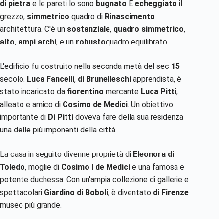
di pietra
e le pareti lo sono
bugnato
E
echeggiato
il
grezzo,
simmetrico
quadro di
Rinascimento
architettura. C'è un
sostanziale
,
quadro simmetrico
,
alto
,
ampi archi
, e un
robusto
quadro equilibrato.
L'edificio fu costruito nella seconda metà del sec
15
secolo.
Luca Fancelli
,
di Brunelleschi
apprendista, è
stato incaricato da
fiorentino
mercante
Luca Pitti
,
alleato e amico di
Cosimo de Medici
. Un obiettivo
importante di
Di Pitti
doveva fare della sua residenza
una delle più imponenti della città.
La casa in seguito divenne proprietà di
Eleonora di
Toledo
, moglie di
Cosimo I de Medici
e una famosa e
potente duchessa. Con un'ampia collezione di gallerie e
spettacolari
Giardino di Boboli
, è diventato
di Firenze
museo più grande.