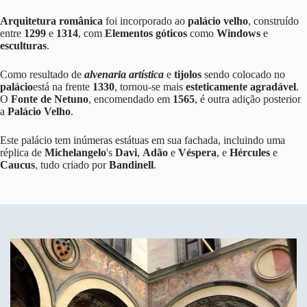
Arquitetura românica
foi incorporado ao
palácio velho
, construído
entre
1299
e
1314
, com
Elementos góticos
como
Windows
e
esculturas
.
Como resultado de
alvenaria artística
e
tijolos
sendo colocado no
palácio
está na frente
1330
, tornou-se mais
esteticamente agradável
.
O
Fonte de Netuno
, encomendado em
1565
, é outra adição posterior
a
Palácio Velho
.
Este palácio tem inúmeras estátuas em sua fachada, incluindo uma
réplica de
Michelangelo
's
Davi
,
Adão
e
Véspera
, e
Hércules
e
Caucus
, tudo criado por
Bandinell
.