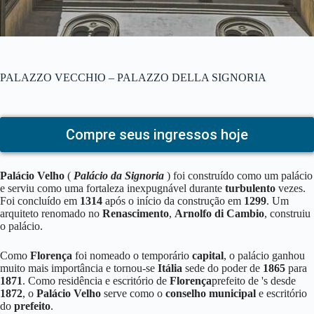
PALAZZO VECCHIO – PALAZZO DELLA SIGNORIA
Compre seus ingressos hoje
Palácio Velho
(
Palácio da Signoria
) foi construído como um palácio
e serviu como uma fortaleza inexpugnável durante
turbulento
vezes.
Foi concluído em
1314
após o início da construção em
1299
. Um
arquiteto renomado no
Renascimento
,
Arnolfo di Cambio
, construiu
o palácio.
Como
Florença
foi nomeado o temporário
capital
, o palácio ganhou
muito mais importância e tornou-se
Itália
sede do poder de
1865
para
1871
. Como residência e escritório de
Florença
prefeito de 's desde
1872
, o
Palácio Velho
serve como o
conselho municipal
e escritório
do
prefeito
.