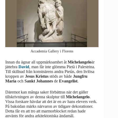
Accademia Gallery i Florens
Innan du ägnar all uppmärksamhet åt
Michelangelo
är
jättebra
David
, man får inte glömma Pietà i Palestrina.
Till skillnad från konstnärens andra Pietàs, den livlösa
kroppen av
Jesus Kristus
stöds av både
Jungfru
Maria
och
Sankt Johannes
de
Evangelist
.
Däremot kan många saker förbättras när det gäller
tillskrivningen av denna skulptur till
Michelangelo
.
Vissa forskare hävdar att det är en av hans elevers verk.
På baksidan märks närvaron av tidigare dekorationer.
Detta får en att tro att marmorblocket redan hade
använts för andra arkitektoniska ändamål.