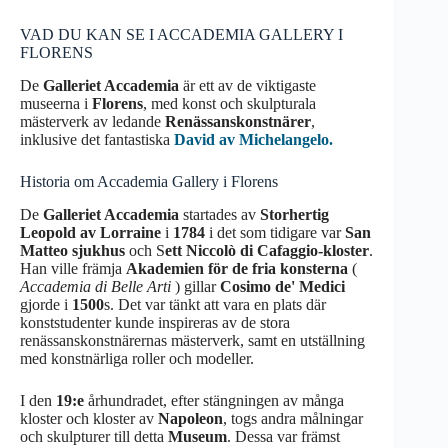
VAD DU KAN SE I ACCADEMIA GALLERY I
FLORENS
De
Galleriet Accademia
är ett av de viktigaste
museerna i
Florens
, med konst och skulpturala
mästerverk av ledande
Renässanskonstnärer
,
inklusive det fantastiska
David av Michelangelo.
Historia om Accademia Gallery i Florens
De
Galleriet Accademia
startades av
Storhertig
Leopold av Lorraine
i
1784
i det som tidigare var
San
Matteo
sjukhus
och S
ett Niccolò di Cafaggio-kloster
.
Han ville främja
Akademien för de fria konsterna
(
Accademia di Belle Arti
) gillar
Cosimo de' Medici
gjorde i
1500
s. Det var tänkt att vara en plats där
konststudenter kunde inspireras av de stora
renässanskonstnärernas mästerverk, samt en utställning
med konstnärliga roller och modeller.
I den
19:e
århundradet, efter stängningen av många
kloster och kloster av
Napoleon
, togs andra målningar
och skulpturer till detta
Museum
. Dessa var främst