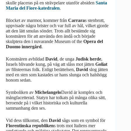
skulle placeras på en strävpelare utanför absiden
Santa
Maria del Fiore-katedralen
.
Blocket av marmor, kommer från
Carrara
s stenbrott,
uppvisade några brister och var full av hål, vilket gjorde
att den lätt smulas sönder. Trots allt bestämde sig
konstnären för att använda den ändå och började
skulptera den i nuvarande Museum of the
Opera del
Duomo innergård
.
Konstnären avbildad
David
, de unga
Judisk herde
,
Israels blivande kung, på väg att slåss mot jätten
Goliat
av filisteernas folk. Enligt berättelsen,
David
slog jätten
med en sten som kastades ur hans slunga och halshögg
honom sedan.
Symboliken av
Michelangelo
David är komplex och
mångfacetterad. Statyn har tolkats på många olika sätt,
beroende på i vilket historiska och kulturella
sammanhang den ses.
Vid dess tillkomst, den
David
sågs som en symbol för
Florentinska republiken
s trots mot Italiens mer
omfattande och mäktiga stadsstater. Det representerade