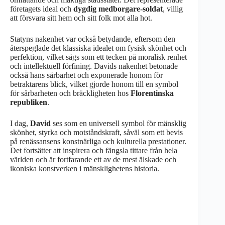
företagets ideal och
dygdig medborgare-soldat
, villig
att försvara sitt hem och sitt folk mot alla hot.
Statyns nakenhet var också betydande, eftersom den
återspeglade det klassiska idealet om fysisk skönhet och
perfektion, vilket sågs som ett tecken på moralisk renhet
och intellektuell förfining. Davids nakenhet betonade
också hans sårbarhet och exponerade honom för
betraktarens blick, vilket gjorde honom till en symbol
för sårbarheten och bräckligheten hos
Florentinska
republiken
.
I dag,
David
ses som en universell symbol för mänsklig
skönhet, styrka och motståndskraft, såväl som ett bevis
på renässansens konstnärliga och kulturella prestationer.
Det fortsätter att inspirera och fängsla tittare från hela
världen och är fortfarande ett av de mest älskade och
ikoniska konstverken i mänsklighetens historia.