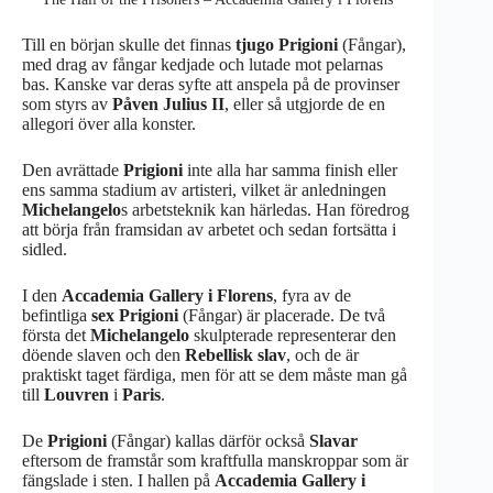
Till en början skulle det finnas
tjugo Prigioni
(Fångar),
med drag av fångar kedjade och lutade mot pelarnas
bas. Kanske var deras syfte att anspela på de provinser
som styrs av
Påven Julius II
, eller så utgjorde de en
allegori över alla konster.
Den avrättade
Prigioni
inte alla har samma finish eller
ens samma stadium av artisteri, vilket är anledningen
Michelangelo
s arbetsteknik kan härledas. Han föredrog
att börja från framsidan av arbetet och sedan fortsätta i
sidled.
I den
Accademia Gallery i Florens
, fyra av de
befintliga
sex Prigioni
(Fångar) är placerade. De två
första det
Michelangelo
skulpterade representerar den
döende slaven och den
Rebellisk slav
, och de är
praktiskt taget färdiga, men för att se dem måste man gå
till
Louvren
i
Paris
.
De
Prigioni
(Fångar) kallas därför också
Slavar
eftersom de framstår som kraftfulla manskroppar som är
fängslade i sten. I hallen på
Accademia Gallery i