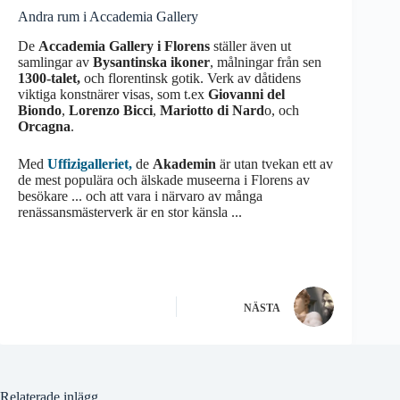
Andra rum i Accademia Gallery
De
Accademia Gallery i Florens
ställer även ut
samlingar av
Bysantinska ikoner
, målningar från sen
1300-talet,
och florentinsk gotik. Verk av dåtidens
viktiga konstnärer visas, som t.ex
Giovanni del
Biondo
,
Lorenzo Bicci
,
Mariotto di Nard
o, och
Orcagna
.
Med
Uffizigalleriet,
de
Akademin
är utan tvekan ett av
de mest populära och älskade museerna i Florens av
besökare ... och att vara i närvaro av många
renässansmästerverk är en stor känsla ...
NÄSTA
Relaterade inlägg