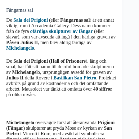
Fångarnas sal
De
Sala dei Prigioni
(eller
Fångarnas sal
) är ett annat
viktigt rum i Accademia Gallery. Dess namn kommer
från de fyra
ofärdiga skulpturer av fångar
(eller
slavar), som var avsedda att ingå i den härliga graven av
Påven Julius II
, men blev aldrig färdiga av
Michelangelo
.
De
Sala dei Prigioni
(
Hall of Prisoners
), lång och
smal, har fått sitt namn till de ofullbordade skulpturerna
av
Michelangel
o, ursprungligen avsedd för graven av
Julius II
della Rovere i
Basilikan San Pietro
. Projektet
avbröts på grund av kostnaderna och det omfattande
arbetet. Mausoleet var tänkt att omfatta över
40 siffror
på olika nivåer.
Michelangelo
övervägde först att återanvända
Prigioni
(
Fångar
) skulpturer att pryda Mose av kyrkan av
San
Pietro
i Vincoli i Rom, med avsikt att symbolisera