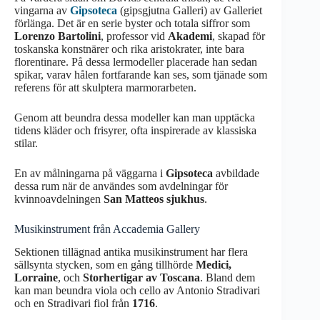
vingarna av
Gipsoteca
(gipsgjutna Galleri) av Galleriet
förlänga. Det är en serie byster och totala siffror som
Lorenzo Bartolini
, professor vid
Akademi
, skapad för
toskanska konstnärer och rika aristokrater, inte bara
florentinare. På dessa lermodeller placerade han sedan
spikar, varav hålen fortfarande kan ses, som tjänade som
referens för att skulptera marmorarbeten.
Genom att beundra dessa modeller kan man upptäcka
tidens kläder och frisyrer, ofta inspirerade av klassiska
stilar.
En av målningarna på väggarna i
Gipsoteca
avbildade
dessa rum när de användes som avdelningar för
kvinnoavdelningen
San Matteos sjukhus
.
Musikinstrument från Accademia Gallery
Sektionen tillägnad antika musikinstrument har flera
sällsynta stycken, som en gång tillhörde
Medici,
Lorraine
, och
Storhertigar av Toscana
. Bland dem
kan man beundra viola och cello av Antonio Stradivari
och en Stradivari fiol från
1716
.