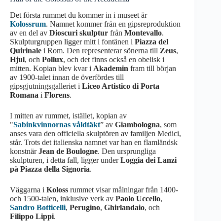
Det första rummet du kommer in i museet är
Kolossrum
. Namnet kommer från en gipsreproduktion
av en del av
Dioscuri skulptur
från
Montevallo
.
Skulpturgruppen ligger mitt i fontänen i
Piazza del
Quirinale
i Rom. Den representerar sönerna till
Zeus
,
Hjul
, och
Pollux
, och det finns också en obelisk i
mitten. Kopian blev kvar i
Akademin
fram till början
av 1900-talet innan de överfördes till
gipsgjutningsgalleriet i
Liceo Artistico di Porta
Romana
i
Florens
.
I mitten av rummet, istället, kopian av
"
Sabinkvinnornas våldtäkt
” av
Giambologna
, som
anses vara den officiella skulptören av familjen Medici,
står. Trots det italienska namnet var han en flamländsk
konstnär
Jean de Boulogne
. Den ursprungliga
skulpturen, i detta fall, ligger under
Loggia dei Lanzi
på Piazza della Signoria
.
Väggarna i
Koloss
rummet visar målningar från 1400-
och 1500-talen, inklusive verk av
Paolo Uccello
,
Sandro Botticelli
,
Perugino
,
Ghirlandaio
, och
Filippo Lippi
.