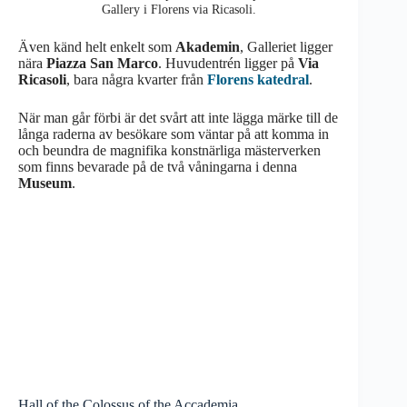
Gallery i Florens via Ricasoli.
Även känd helt enkelt som
Akademin
, Galleriet ligger
nära
Piazza San Marco
. Huvudentrén ligger på
Via
Ricasoli
, bara några kvarter från
Florens katedral
.
När man går förbi är det svårt att inte lägga märke till de
långa raderna av besökare som väntar på att komma in
och beundra de magnifika konstnärliga mästerverken
som finns bevarade på de två våningarna i denna
Museum
.
Hall of the Colossus of the Accademia