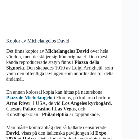
Kopior av Michelangelos David
Det finns kopior av
Michelangelo
s
David
över hela
världen, men de skiljer sig från originalet. Den mest
kända reproducerade statyn finns i
Piazza della
Signoria
. Den skapades 1910 av Luigi Arrighetti, som
vann den offentliga tävlingen som anordnades för detta
ändamål.
En annan kolossal kopia kan hittas på natursköna
Piazzale Michelangelo
i Florens, på kullarna bortom
Arno River
. I USA, de vid
Los Angeles kyrkogård
,
Caesars
Palace casino i Las Vega
s, och
Konsthögskolan i
Philadelphia
är topprankade.
Man måste komma ihåg den så kallade censurerade
David
, visas på den italienska paviljongen kl
Expo
2026 in Dubai
. Detta fodral är dock en skulptur gjord