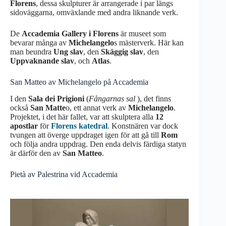
Florens
, dessa skulpturer är arrangerade i par längs
sidoväggarna, omväxlande med andra liknande verk.
De
Accademia Gallery i Florens
är museet som
bevarar många av
Michelangelo
s mästerverk. Här kan
man beundra
Ung slav
, den
Skäggig slav
, den
Uppvaknande slav
, och
Atlas
.
San Matteo av Michelangelo på Accademia
I den
Sala dei Prigioni
(
Fångarnas sal
), det finns
också
San Matte
o, ett annat verk av
Michelangelo
.
Projektet, i det här fallet, var att skulptera alla
12
apostlar
för
Florens katedral
. Konstnären var dock
tvungen att överge uppdraget igen för att gå till
Rom
och följa andra uppdrag. Den enda delvis färdiga statyn
är därför den av
San Matteo
.
Pietà av Palestrina vid Accademia