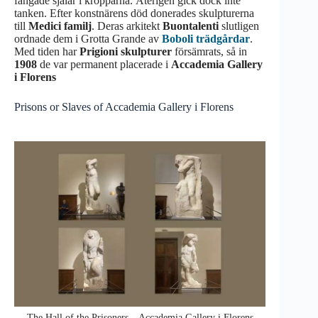
fångade själar i kropparna. Återigen gick dock inte
tanken. Efter konstnärens död donerades skulpturerna
till
Medici familj
. Deras arkitekt
Buontalenti
slutligen
ordnade dem i Grotta Grande av
Boboli trädgårdar
.
Med tiden har
Prigioni skulpturer
försämrats, så in
1908
de var permanent placerade i
Accademia Gallery
i Florens
Prisons or Slaves of Accademia Gallery i Florens
The Hall of the Prisoners – Accademia Gallery i Florens