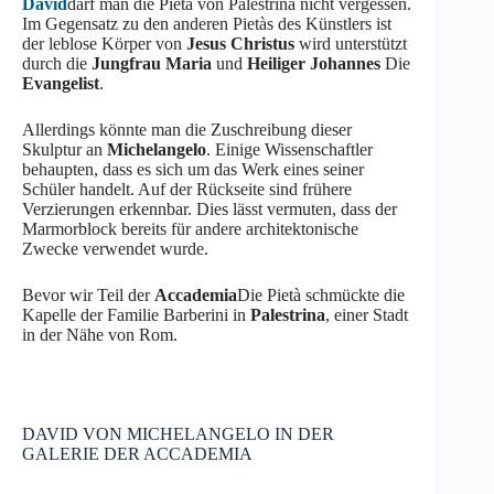
David
darf man die Pietà von Palestrina nicht vergessen.
Im Gegensatz zu den anderen Pietàs des Künstlers ist
der leblose Körper von
Jesus Christus
wird unterstützt
durch die
Jungfrau Maria
und
Heiliger Johannes
Die
Evangelist
.
Allerdings könnte man die Zuschreibung dieser
Skulptur an
Michelangelo
. Einige Wissenschaftler
behaupten, dass es sich um das Werk eines seiner
Schüler handelt. Auf der Rückseite sind frühere
Verzierungen erkennbar. Dies lässt vermuten, dass der
Marmorblock bereits für andere architektonische
Zwecke verwendet wurde.
Bevor wir Teil der
Accademia
Die Pietà schmückte die
Kapelle der Familie Barberini in
Palestrina
, einer Stadt
in der Nähe von Rom.
DAVID VON MICHELANGELO IN DER
GALERIE DER ACCADEMIA