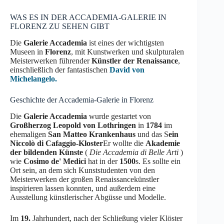
WAS ES IN DER ACCADEMIA-GALERIE IN
FLORENZ ZU SEHEN GIBT
Die
Galerie Accademia
ist eines der wichtigsten
Museen in
Florenz
, mit Kunstwerken und skulpturalen
Meisterwerken führender
Künstler der Renaissance
,
einschließlich der fantastischen
David von
Michelangelo.
Geschichte der Accademia-Galerie in Florenz
Die
Galerie Accademia
wurde gestartet von
Großherzog Leopold von Lothringen
in
1784
im
ehemaligen
San Matteo
Krankenhaus
und das S
ein
Niccolò di Cafaggio-Kloster
Er wollte die
Akademie
der bildenden Künste
(
Die Accademia di Belle Arti
)
wie
Cosimo de' Medici
hat in der
1500
s. Es sollte ein
Ort sein, an dem sich Kunststudenten von den
Meisterwerken der großen Renaissancekünstler
inspirieren lassen konnten, und außerdem eine
Ausstellung künstlerischer Abgüsse und Modelle.
Im
19.
Jahrhundert, nach der Schließung vieler Klöster