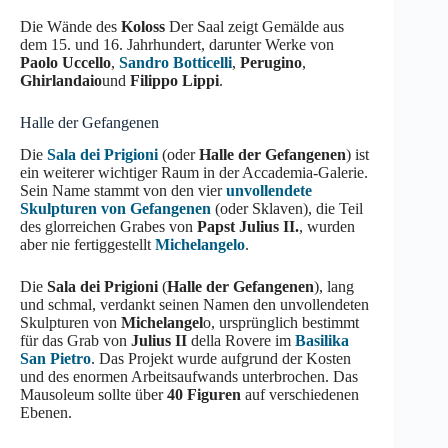
Die Wände des
Koloss
Der Saal zeigt Gemälde aus
dem 15. und 16. Jahrhundert, darunter Werke von
Paolo Uccello
,
Sandro Botticelli
,
Perugino
,
Ghirlandaio
und
Filippo Lippi
.
Halle der Gefangenen
Die
Sala dei Prigioni
(oder
Halle der Gefangenen
) ist
ein weiterer wichtiger Raum in der Accademia-Galerie.
Sein Name stammt von den vier
unvollendete
Skulpturen von Gefangenen
(oder Sklaven), die Teil
des glorreichen Grabes von
Papst Julius II.
, wurden
aber nie fertiggestellt
Michelangelo
.
Die
Sala dei Prigioni
(
Halle der Gefangenen
), lang
und schmal, verdankt seinen Namen den unvollendeten
Skulpturen von
Michelangel
o, ursprünglich bestimmt
für das Grab von
Julius II
della Rovere im
Basilika
San Pietro
. Das Projekt wurde aufgrund der Kosten
und des enormen Arbeitsaufwands unterbrochen. Das
Mausoleum sollte über
40 Figuren
auf verschiedenen
Ebenen.