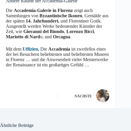
Andere Räume der Accademia-Galerie
Die
Accademia-Galerie in Florenz
zeigt auch
Sammlungen von
Byzantinische Ikonen
, Gemälde aus
der späten
14. Jahrhundert,
und Florentiner Gotik.
Ausgestellt werden Werke bedeutender Künstler der
Zeit, wie
Giovanni del Biondo
,
Lorenzo Bicci
,
Mariotto di Nard
o, und
Orcagna
.
Mit dem
Uffizien,
Die
Accademia
ist zweifellos eines
der bei Besuchern beliebtesten und beliebtesten Museen
in Florenz … und die Anwesenheit vieler Meisterwerke
der Renaissance ist ein großartiges Gefühl …
NÄCHSTE
Ähnliche Beiträge