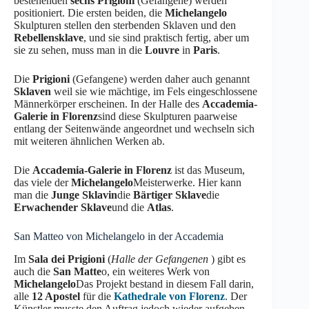
bestehenden
sechs Prigioni
(Gefangene) werden
positioniert. Die ersten beiden, die
Michelangelo
Skulpturen stellen den sterbenden Sklaven und den
Rebellensklave
, und sie sind praktisch fertig, aber um
sie zu sehen, muss man in die
Louvre
in
Paris
.
Die
Prigioni
(Gefangene) werden daher auch genannt
Sklaven
weil sie wie mächtige, im Fels eingeschlossene
Männerkörper erscheinen. In der Halle des
Accademia-
Galerie in Florenz
sind diese Skulpturen paarweise
entlang der Seitenwände angeordnet und wechseln sich
mit weiteren ähnlichen Werken ab.
Die
Accademia-Galerie in Florenz
ist das Museum,
das viele der
Michelangelo
Meisterwerke. Hier kann
man die
Junge Sklavin
die
Bärtiger Sklave
die
Erwachender Sklave
und die
Atlas
.
San Matteo von Michelangelo in der Accademia
Im
Sala dei Prigioni
(
Halle der Gefangenen
) gibt es
auch die
San Matte
o, ein weiteres Werk von
Michelangelo
Das Projekt bestand in diesem Fall darin,
alle
12 Apostel
für die
Kathedrale von Florenz
. Der
Künstler musste den Auftrag jedoch wieder aufgeben,