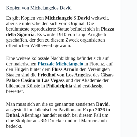
Kopien von Michelangelos David
Es gibt Kopien von
Michelangelo
'S
David
weltweit,
aber sie unterscheiden sich vom Original. Die
berühmteste reproduzierte Statue befindet sich in
Piazza
della Signoria
. Es wurde 1910 von Luigi Arrighetti
geschaffen, der den zu diesem Zweck organisierten
öffentlichen Wettbewerb gewann.
Eine weitere kolossale Nachbildung befindet sich auf
der malerischen
Piazzale Michelangelo
in Florenz, auf
den Hügeln hinter dem
Fluss Arno
In den Vereinigten
Staaten sind die
Friedhof von Los Angeles
, des Cäsars
Palace Casino in Las Vegas
s und der Akademie der
bildenden Künste in
Philadelphia
sind erstklassig
bewertet.
Man muss sich an die so genannten zensierten
David
,
ausgestellt im italienischen Pavillon auf
Expo 2026 in
Dubai
. Allerdings handelt es sich bei diesem Fall um
eine Skulptur aus
3D
Drucker und mit Marmorstaub
bedeckt.