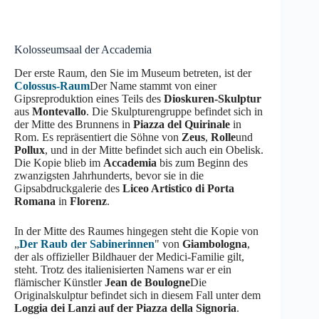
Kolosseumsaal der Accademia
Der erste Raum, den Sie im Museum betreten, ist der
Colossus-Raum
Der Name stammt von einer
Gipsreproduktion eines Teils des
Dioskuren-Skulptur
aus
Montevallo
. Die Skulpturengruppe befindet sich in
der Mitte des Brunnens in
Piazza del Quirinale
in
Rom. Es repräsentiert die Söhne von
Zeus
,
Rolle
und
Pollux
, und in der Mitte befindet sich auch ein Obelisk.
Die Kopie blieb im
Accademia
bis zum Beginn des
zwanzigsten Jahrhunderts, bevor sie in die
Gipsabdruckgalerie des
Liceo Artistico di Porta
Romana
in
Florenz
.
In der Mitte des Raumes hingegen steht die Kopie von
„
Der Raub der Sabinerinnen
" von
Giambologna
,
der als offizieller Bildhauer der Medici-Familie gilt,
steht. Trotz des italienisierten Namens war er ein
flämischer Künstler
Jean de Boulogne
Die
Originalskulptur befindet sich in diesem Fall unter dem
Loggia dei Lanzi auf der Piazza della Signoria
.