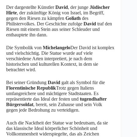
Der dargestellte Künstler
David
, der junge
Jüdischer
Hirte
, der zukünftige König von Israel, im Begriff,
gegen den Riesen zu kämpfen
Goliath
des
Philistervolkes. Der Geschichte zufolge
David
traf den
Riesen mit einem Stein aus seiner Schleuder und
enthauptete ihn dann.
Die Symbolik von
Michelangelo
Der David ist komplex
und vielschichtig. Die Statue wurde auf viele
verschiedene Arten interpretiert, je nach dem
historischen und kulturellen Kontext, in dem sie
betrachtet wird.
Bei seiner Gründung
David
galt als Symbol für die
Florentinische Republik
Trotz gegen Italiens
umfangreichere und mächtigere Stadtstaaten. Es
repräsentierte das Ideal der festen und
tugendhafter
Bürgersoldat
, bereit, sein Zuhause und sein Volk
gegen jede Bedrohung zu verteidigen.
Auch die Nacktheit der Statue war bedeutsam, da sie
das klassische Ideal körperlicher Schönheit und
Vollkommenheit widerspiegelte, das als Zeichen