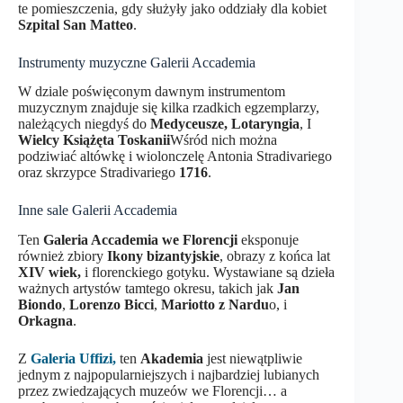
te pomieszczenia, gdy służyły jako oddziały dla kobiet
Szpital San Matteo
.
Instrumenty muzyczne Galerii Accademia
W dziale poświęconym dawnym instrumentom
muzycznym znajduje się kilka rzadkich egzemplarzy,
należących niegdyś do
Medyceusze, Lotaryngia
, I
Wielcy Książęta Toskanii
Wśród nich można
podziwiać altówkę i wiolonczelę Antonia Stradivariego
oraz skrzypce Stradivariego
1716
.
Inne sale Galerii Accademia
Ten
Galeria Accademia we Florencji
eksponuje
również zbiory
Ikony bizantyjskie
, obrazy z końca lat
XIV wiek,
i florenckiego gotyku. Wystawiane są dzieła
ważnych artystów tamtego okresu, takich jak
Jan
Biondo
,
Lorenzo Bicci
,
Mariotto z Nardu
o, i
Orkagna
.
Z
Galeria Uffizi,
ten
Akademia
jest niewątpliwie
jednym z najpopularniejszych i najbardziej lubianych
przez zwiedzających muzeów we Florencji… a