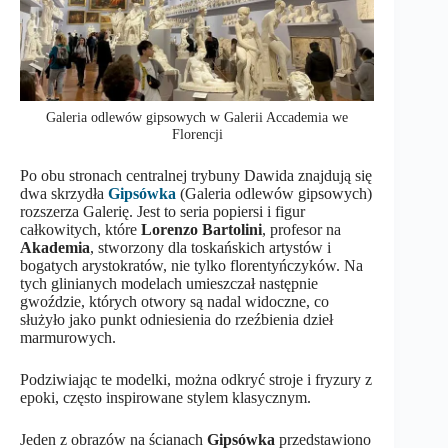
Galeria odlewów gipsowych w Galerii Accademia we
Florencji
Po obu stronach centralnej trybuny Dawida znajdują się
dwa skrzydła
Gipsówka
(Galeria odlewów gipsowych)
rozszerza Galerię. Jest to seria popiersi i figur
całkowitych, które
Lorenzo Bartolini
, profesor na
Akademia
, stworzony dla toskańskich artystów i
bogatych arystokratów, nie tylko florentyńczyków. Na
tych glinianych modelach umieszczał następnie
gwoździe, których otwory są nadal widoczne, co
służyło jako punkt odniesienia do rzeźbienia dzieł
marmurowych.
Podziwiając te modelki, można odkryć stroje i fryzury z
epoki, często inspirowane stylem klasycznym.
Jeden z obrazów na ścianach
Gipsówka
przedstawiono