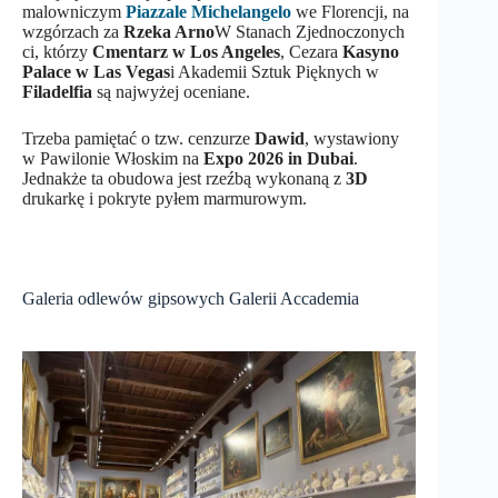
malowniczym
Piazzale Michelangelo
we Florencji, na
wzgórzach za
Rzeka Arno
W Stanach Zjednoczonych
ci, którzy
Cmentarz w Los Angeles
, Cezara
Kasyno
Palace w Las Vegas
i Akademii Sztuk Pięknych w
Filadelfia
są najwyżej oceniane.
Trzeba pamiętać o tzw. cenzurze
Dawid
, wystawiony
w Pawilonie Włoskim na
Expo 2026 in Dubai
.
Jednakże ta obudowa jest rzeźbą wykonaną z
3D
drukarkę i pokryte pyłem marmurowym.
Galeria odlewów gipsowych Galerii Accademia