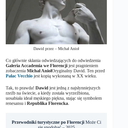
Dawid przez – Michał Anioł
Co głównie skłania odwiedzających do odwiedzenia
Galeria Accademia we Florencji
jest pragnieniem
zobaczenia
Michał Anioł
Oryginalny David. Ten przed
Pałac Vecchio
jest kopią wykonaną w XX wieku.
Tak, to prawda!
Dawid
jest jedną z najsłynniejszych
rzeźb na świecie, a kiedy została wyrzeźbiona,
uosabiała ideał męskiego piękna, stając się symbolem
renesansu i
Republika Florencka
.
Przewodniki turystyczne po Florencji
Może Ci
się spodobać – 2025