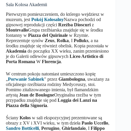
Sala Kolosa Akademii
Pierwszym pomieszczeniem, do którego wejdziesz w
muzeum, jest
Pokój Kolosalny
Nazwa pochodzi od
gipsowej reprodukcji części
Rzeźba Dioscuri
z
Montevallo
Grupa rzeźbiarska znajduje się w środku
fontanny w
Piazza del Quirinale
w Rzymie.
Reprezentuje synów
Zeus
,
Rolka
, I
Polluks
, a na
środku znajduje się również obelisk. Kopia pozostała w
Akademia
do początku XX wieku, zanim przeniesiono
je do Galerii odlewów gipsowych
Liceo Artistico di
Porta Romana
W
Florencja
.
W centrum pokoju natomiast umieszczono kopię
„
Porwanie Sabinek
" przez
Giambologna
, uważany za
oficjalnego rzeźbiarza rodziny Medyceuszy, stoi.
Pomimo zitalizowanego imienia, był flamandzkim
artystą
Jean de Boulogne
Oryginalna rzeźba w tym
przypadku znajduje się pod
Loggia dei Lanzi na
Piazza della Signoria
.
Ściany
Kolos
w sali ekspozycyjnej prezentowane są
obrazy z XV i XVI wieku, w tym dzieła
Paolo Uccello
,
Sandro Botticelli
,
Perugino
,
Ghirlandaio
, I
Filippo