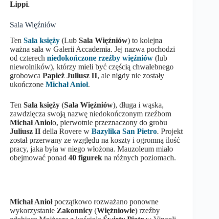
Lippi
.
Sala Więźniów
Ten
Sala księży
(Lub
Sala Więźniów
) to kolejna
ważna sala w Galerii Accademia. Jej nazwa pochodzi
od czterech
niedokończone rzeźby więźniów
(lub
niewolników), którzy mieli być częścią chwalebnego
grobowca
Papież Juliusz II
, ale nigdy nie zostały
ukończone
Michał Anioł
.
Ten
Sala księży
(
Sala Więźniów
), długa i wąska,
zawdzięcza swoją nazwę niedokończonym rzeźbom
Michał Anioł
o, pierwotnie przeznaczony do grobu
Juliusz II
della Rovere w
Bazylika San Pietro
. Projekt
został przerwany ze względu na koszty i ogromną ilość
pracy, jaka była w niego włożona. Mauzoleum miało
obejmować ponad
40 figurek
na różnych poziomach.
Michał Anioł
początkowo rozważano ponowne
wykorzystanie
Zakonnicy
(
Więźniowie
) rzeźby