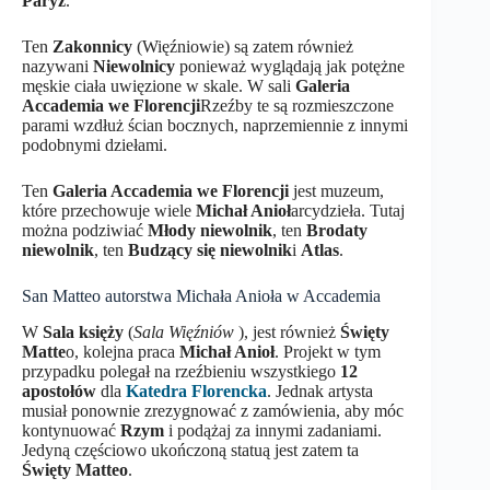
Paryż
.
Ten
Zakonnicy
(Więźniowie) są zatem również
nazywani
Niewolnicy
ponieważ wyglądają jak potężne
męskie ciała uwięzione w skale. W sali
Galeria
Accademia we Florencji
Rzeźby te są rozmieszczone
parami wzdłuż ścian bocznych, naprzemiennie z innymi
podobnymi dziełami.
Ten
Galeria Accademia we Florencji
jest muzeum,
które przechowuje wiele
Michał Anioł
arcydzieła. Tutaj
można podziwiać
Młody niewolnik
, ten
Brodaty
niewolnik
, ten
Budzący się niewolnik
i
Atlas
.
San Matteo autorstwa Michała Anioła w Accademia
W
Sala księży
(
Sala Więźniów
), jest również
Święty
Matte
o, kolejna praca
Michał Anioł
. Projekt w tym
przypadku polegał na rzeźbieniu wszystkiego
12
apostołów
dla
Katedra Florencka
. Jednak artysta
musiał ponownie zrezygnować z zamówienia, aby móc
kontynuować
Rzym
i podążaj za innymi zadaniami.
Jedyną częściowo ukończoną statuą jest zatem ta
Święty Matteo
.