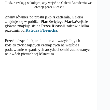
Ludzie czekają w kolejce, aby wejść do Galerii Accademia we
Florencji przez Ricasoli.
Znany również po prostu jako
Akademia
, Galeria
znajduje się w pobliżu
Plac Świętego Marka
Wejście
główne znajduje się na
Przez Ricasoli
, zaledwie kilka
przecznic od
Katedra Florencka
.
Przechodząc obok, trudno nie zauważyć długich
kolejek zwiedzających czekających na wejście i
podziwianie wspaniałych arcydzieł sztuki zachowanych
na dwóch piętrach tej
Muzeum
.