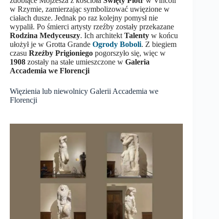
zdobiące Mojżesza z kościoła
Święty Piotr
w Vincoli
w Rzymie, zamierzając symbolizować uwięzione w
ciałach dusze. Jednak po raz kolejny pomysł nie
wypalił. Po śmierci artysty rzeźby zostały przekazane
Rodzina Medyceuszy
. Ich architekt
Talenty
w końcu
ułożył je w Grotta Grande
Ogrody Boboli
. Z biegiem
czasu
Rzeźby Prigioniego
pogorszyło się, więc w
1908
zostały na stałe umieszczone w
Galeria
Accademia we Florencji
Więzienia lub niewolnicy Galerii Accademia we
Florencji