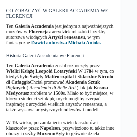
CO ZOBACZYĆ W GALERII ACCADEMIA WE
FLORENCJI
Ten
Galeria Accademia
jest jednym z najważniejszych
muzeów w
Florencja
z arcydziełami sztuki i rzeźby
autorstwa wiodących
Artyści renesansu
, w tym
fantastyczne
Dawid autorstwa Michała Anioła.
Historia Galerii Accademia we Florencji
Ten
Galeria Accademia
został rozpoczęty przez
Wielki Książę Leopold Lotaryński
W
1784
w tym, co
kiedyś było
Święty Matteo
szpital
i S
klasztor Niccolò
di Cafaggio
Chciał promować
Akademia Sztuk
Pięknych
(
Accademia di Belle Arti
) tak jak
Kosma
Medyceusz
zrobiłem w
1500
s. Miało to być miejsce, w
którym studenci sztuk pięknych mogliby czerpać
inspirację z arcydzieł wielkich artystów renesansu, a
także wystawa artystycznych odlewów i modeli.
W
19.
wieku, po zamknięciu wielu klasztorów i
klasztorów przez
Napoleon
, przywieziono tu także inne
obrazy i rzeźby
Muzeum
Były to głównie dzieła