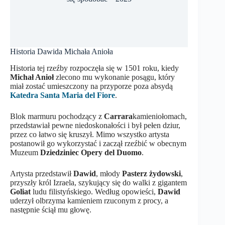
Historia Dawida Michała Anioła
Historia tej rzeźby rozpoczęła się w 1501 roku, kiedy
Michał Anioł
zlecono mu wykonanie posągu, który
miał zostać umieszczony na przyporze poza absydą
Katedra Santa Maria del Fiore
.
Blok marmuru pochodzący z
Carrara
kamieniołomach,
przedstawiał pewne niedoskonałości i był pełen dziur,
przez co łatwo się kruszył. Mimo wszystko artysta
postanowił go wykorzystać i zaczął rzeźbić w obecnym
Muzeum
Dziedziniec Opery del Duomo
.
Artysta przedstawił
Dawid
, młody
Pasterz żydowski
,
przyszły król Izraela, szykujący się do walki z gigantem
Goliat
ludu filistyńskiego. Według opowieści,
Dawid
uderzył olbrzyma kamieniem rzuconym z procy, a
następnie ściął mu głowę.