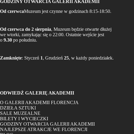
GODZINY OTWARCIA GALERII AKADEMII
Od czerwca
Muzeum jest czynne w godzinach 8:15-18:50.
Od czerwca do 2 sierpnia
, Muzeum będzie otwarte dłużej
we wtorki, zamykając się o 22:00. Ostatnie wejście jest
o
9.30
po południu.
Zamknięte
: Styczeń
1
, Grudzień
25
, w każdy poniedziałek.
ODWIEDŹ GALERIĘ AKADEMII
O GALERII AKADEMII FLORENCJA
DZIEŁA SZTUKI
SALE MUZEALNE
BILETY I WYCIECZKI
GODZINY OTWARCIA GALERII AKADEMII
NAJLEPSZE ATRAKCJE WE FLORENCJI