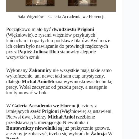
Sala Więźniów – Galeria Accademia we Florencji
Początkowo miało być
dwudziestu Prigioni
(Więźniowie), z rysami więźniów przykutych
łańcuchami i opartych o podstawę filarów. Być może
ich celem było nawiązanie do prowincji rządzonych
przez
Papież Juliusz II
lub stanowiły alegorię
wszystkich sztuk.
Wykonany
Zakonnicy
nie wszystkie mają takie samo
wykończenie, ani nawet taki sam etap artystyczny,
dlatego
Michał Anioł
Można wywnioskować technikę
pracy. Wolał zaczynać od przodu pracy, a następnie
kontynuować w bok.
W
Galeria Accademia we Florencji
, cztery z
istniejących
sześć Prigioni
(Więźniowie) są ustawieni.
Pierwsi dwaj, którzy
Michał Anioł
rzeźbione
przedstawiają Umierającego Niewolnika i
Buntowniczy niewolnik
i są już praktycznie gotowe,
ale żeby je zobaczyć, trzeba się wybrać do
Żaluzja
W