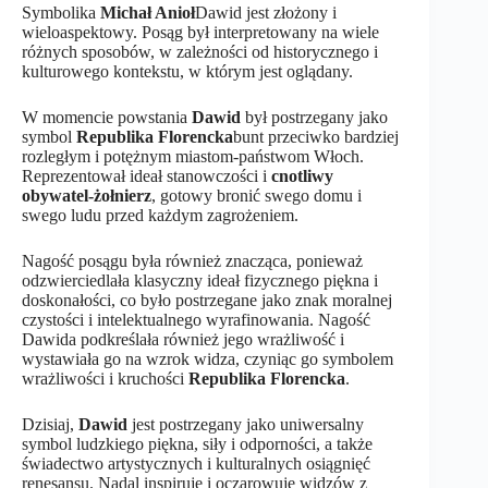
Symbolika
Michał Anioł
Dawid jest złożony i
wieloaspektowy. Posąg był interpretowany na wiele
różnych sposobów, w zależności od historycznego i
kulturowego kontekstu, w którym jest oglądany.
W momencie powstania
Dawid
był postrzegany jako
symbol
Republika Florencka
bunt przeciwko bardziej
rozległym i potężnym miastom-państwom Włoch.
Reprezentował ideał stanowczości i
cnotliwy
obywatel-żołnierz
, gotowy bronić swego domu i
swego ludu przed każdym zagrożeniem.
Nagość posągu była również znacząca, ponieważ
odzwierciedlała klasyczny ideał fizycznego piękna i
doskonałości, co było postrzegane jako znak moralnej
czystości i intelektualnego wyrafinowania. Nagość
Dawida podkreślała również jego wrażliwość i
wystawiała go na wzrok widza, czyniąc go symbolem
wrażliwości i kruchości
Republika Florencka
.
Dzisiaj,
Dawid
jest postrzegany jako uniwersalny
symbol ludzkiego piękna, siły i odporności, a także
świadectwo artystycznych i kulturalnych osiągnięć
renesansu. Nadal inspiruje i oczarowuje widzów z