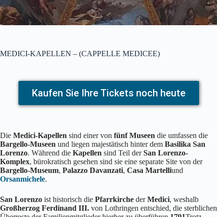
MEDICI-KAPELLEN – (CAPPELLE MEDICEE)
Kaufen Sie Ihre Tickets noch heute
Die
Medici-Kapellen
sind einer von
fünf Museen
die umfassen die
Bargello-Museen
und liegen majestätisch hinter dem
Basilika San
Lorenzo
. Während die
Kapellen
sind Teil der
San Lorenzo-
Komplex
, bürokratisch gesehen sind sie eine separate Site von der
Bargello-Museum
,
Palazzo Davanzati
,
Casa Martelli
und
Orsanmichele
.
San Lorenzo
ist historisch die
Pfarrkirche
der
Medici
, weshalb
Großherzog Ferdinand III.
von Lothringen entschied, die sterblichen
Überreste der Familienmitglieder hierher zu überführen
1791
Trotz