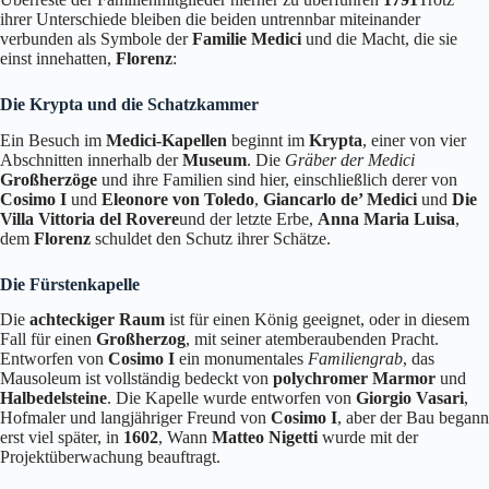
ihrer Unterschiede bleiben die beiden untrennbar miteinander
verbunden als Symbole der
Familie Medici
und die Macht, die sie
einst innehatten,
Florenz
:
Die Krypta und die Schatzkammer
Ein Besuch im
Medici-Kapellen
beginnt im
Krypta
, einer von vier
Abschnitten innerhalb der
Museum
. Die
Gräber der Medici
Großherzöge
und ihre Familien sind hier, einschließlich derer von
Cosimo I
und
Eleonore von Toledo
,
Giancarlo de’ Medici
und
Die
Villa Vittoria del Rovere
und der letzte Erbe,
Anna Maria Luisa
,
dem
Florenz
schuldet den Schutz ihrer Schätze.
Die Fürstenkapelle
Die
achteckiger Raum
ist für einen König geeignet, oder in diesem
Fall für einen
Großherzog
, mit seiner atemberaubenden Pracht.
Entworfen von
Cosimo I
ein monumentales
Familiengrab
, das
Mausoleum ist vollständig bedeckt von
polychromer Marmor
und
Halbedelsteine
. Die Kapelle wurde entworfen von
Giorgio Vasari
,
Hofmaler und langjähriger Freund von
Cosimo I
, aber der Bau begann
erst viel später, in
1602
, Wann
Matteo Nigetti
wurde mit der
Projektüberwachung beauftragt.